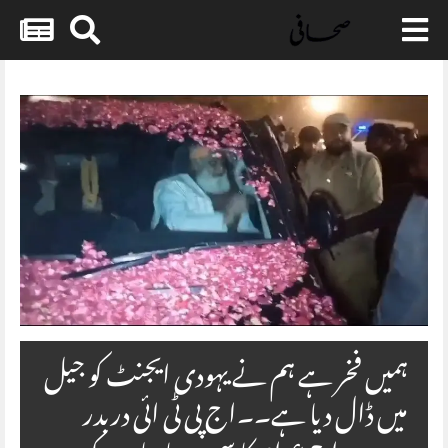
Skip
to
content
ہمیں فخر ہے ہم نے یہودی ایجنٹ کو جیل
میں ڈال دیا ہے۔۔اج پی ٹی ائی دربدر