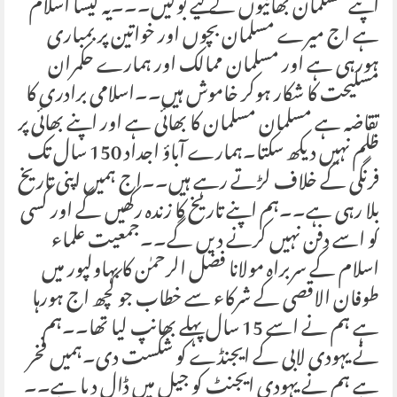
اپنے مسلمان بھائیوں کے لیے بولیں۔۔۔یہ کیسا اسلام
ہے اج میرے مسلمان بچوں اور خواتین پر بمباری
ہورہی ہے اور مسلمان ممالک اور ہمارے حکمران
مسلیحت کا شکار ہوکر خاموش ہیں۔۔اسلامی برادری کا
تقاضہ ہے مسلمان مسلمان کا بھائی ہے اور اپنے بھائی پر
ظلم نہیں دیکھ سکتا۔ہمارے آباؤ اجداد 150 سال تک
فرنگی کے خلاف لڑتے رہے ہیں۔۔اج ہمیں اپنی تاریخ
بلا رہی ہے۔۔ہم اپنے تاریخ کا زندہ رکھیں گے اور کسی
کو اسے دفن نہیں کرنے دیں گے۔۔جمعیت علماء
اسلام کے سربراہ مولانا فضل الرحمٰن کا بہاولپور میں
طوفان الاقصی کے شرکاء سے خطاب جو کچھ اج ہورہا
ہے ہم نے اسے 15 سال پہلے بھانپ لیا تھا۔۔ہم
نے یہودی لابی کے ایجنڈے کو شکست دی۔ہمیں فخر
ہے ہم نے یہودی ایجنٹ کو جیل میں ڈال دیا ہے۔۔