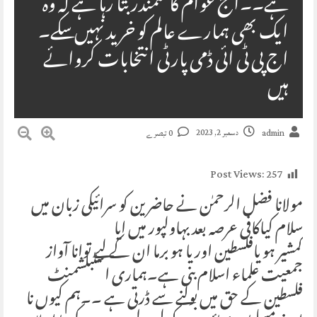
ہے۔۔اج عوام کا سمندر بتا رہا ہے کہ وہ
ایک بھی ہمارے عالم کو خرید نہیں سکے۔
اج پی ٹی ائی ڈمی پارٹی انتخابات کروائے
ہیں
دسمبر 2, 2023
admin
0 تبصرے
Post Views:
257
مولانا فضل الرحمٰن نے حاضرین کو سرائیکی زبان میں
سلام کیاکافی عرصہ بعد بہاولپور میں ایا
کمشیر ہو یافلسطین اور یا ہو برما ان کے لیے توانا آواز
جمعیت علماء اسلام بنی ہے۔ہماری اسٹبلشمنٹ
فلسطین کے حق میں بولنے سے ڈرتی ہے ۔۔ہم کیوں نا