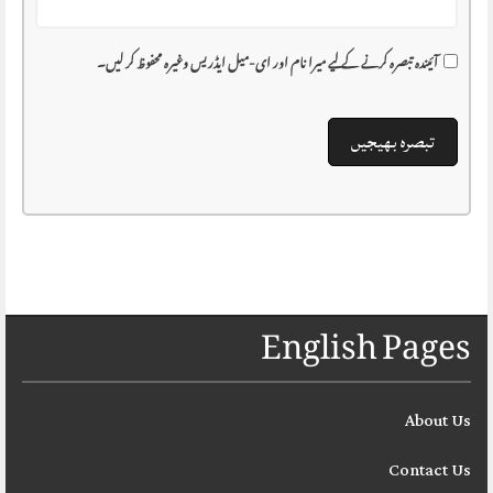
آئیندہ تبصرہ کرنے کے لیے میرا نام اور ای-میل ایڈریس وغیرہ محفوظ کر لیں۔
English Pages
About Us
Contact Us