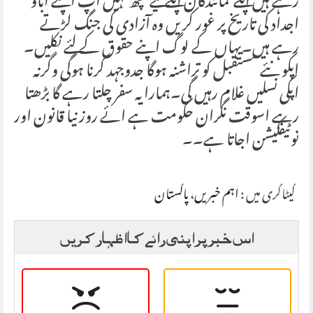
رہے ہیں اپکے نمائندگان اپکے لیے کچھ نہیں اپ اپنے آباؤ
اجداد کی تاریخ پر غور کریں وہ آزادی کی جنگ لڑتے
رہے ہیں۔یہاں کے لوگ اپنے حقوق کے لئے نکلیں۔
اپکو نئے مستقبل کو تراشنہ ہوگا جدوجہد کرنا ہوگی وگرنہ
اپکی نسلیں غلام رہیں گی۔ہمارا یہ سفر چلتا رہے گا بڑھتا
رہے اسوقت نگران حکومت ہے ائے روز نیا قانون اور
نوٹیفکیشن اجاتا ہے۔۔
کیٹاگری میں :
اہم خبریں
،
پاکستان
اس خبر پر اپنی رائے کا اظہار کریں