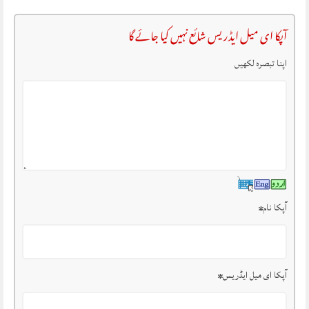
آپکا ای میل ایڈریس شائع نہیں کیا جائے گا
اپنا تبصرہ لکھیں
آپکا نام
*
آپکا ای میل ایڈریس
*