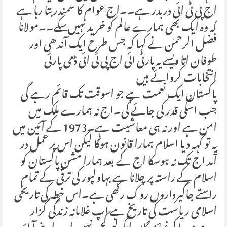
اج پی ٹی ائی دربدر ہے۔۔اج عوام کا سمندر بتا رہا ہے
کہ وہ ایک بھی ہمارے عالم کو خرید نہیں سکے۔۔مولانا
فضل الرحمٰن نے کہا کہ جس طرح ایک آندھی اور
طوفان اتا ویسے یہ پارٹی ائی اج پی ٹی ائی ڈمی پارٹی
انتخابات کروائے ہیں
پاکستان ایک نعمت ہے جو اسوقت تک قائم رہے گی
جب اسکی قدر کی جائے گی۔اج نہ ہمارے ملک میں
امن ہے اور نہ ہی معاشیت ہے۔1973 کے آئین میں
یہ تو کہہ دیا اسلام ہمارا قانون ہوگا لیکن اس پر عمل در
آمد اج تک نہ ہوسکا اج کے بعد ہمارا مشن پاکستان کو
اسلام کے راستہ پر چلانا ہے بہاولپور کی ترقی کے تمام
راستے جاگیرداروں روک رکھی ہے۔اس خطہ کی تاریخی
اسلامی ریاست کی تاریخ ہے اپ غلامانہ زندگی گزار