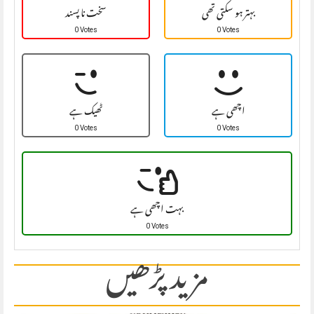
بہتر ہو سکتی تھی
سخت نا پسند
0 Votes
0 Votes
اچھی ہے
ٹھیک ہے
0 Votes
0 Votes
بہت اچھی ہے
0 Votes
مزید پڑھیں