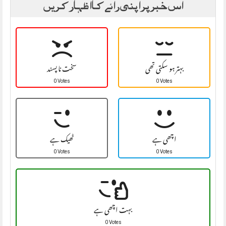
اس خبر پر اپنی رائے کا اظہار کریں
بہتر ہو سکتی تھی
سخت نا پسند
0 Votes
0 Votes
اچھی ہے
ٹھیک ہے
0 Votes
0 Votes
بہت اچھی ہے
0 Votes