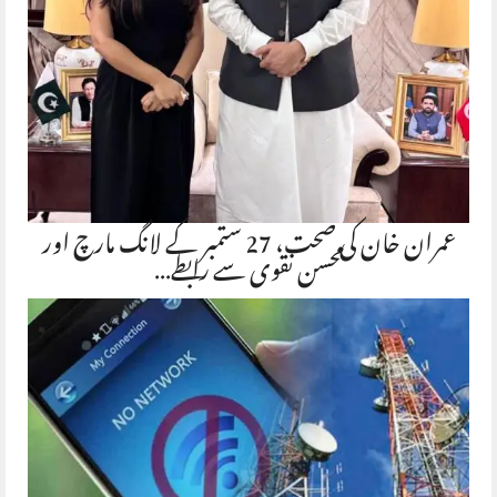
عمران خان کی صحت، 27 ستمبر کے لانگ مارچ اور
محسن نقوی سے رابطے…