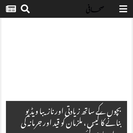
Skip
to
content
Embed HTML not available.
بچوں کے ساتھ زیادتی اور نازیبا ویڈیو
بنانے کا کیس ، ملزمان کو قید اور جرمانہ کی