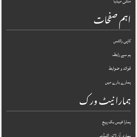
ملٹی میڈیا
اہم صفحات
کاپی رائٹس
ہم سے رابطہ
قوائد و ضوابط
ہمارے بارے میں
ہمارا نیٹ ورک
ہمارا فیس بک پیج
ہماری آن لائن اکیڈمی