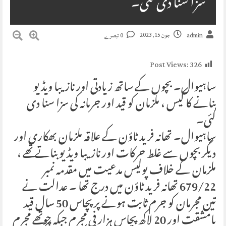
سزا سنا دی گئی۔
جون 15, 2023
admin
0 تبصرے
Post Views:
326
ساہیوال۔ بچوں کے ساتھ زیادتی اور نازیبا ویڈیو
بنانے کا کیس ، ملزمان کو قید اور جرمانہ کی سزا سنا دی
گئی۔
ساہیوال۔ تھانہ فرید ٹاؤن کے علاقہ ملزمان بھکاری اور
دیگر بچوں سے غلط حرکات اور نازیبا ویڈیو بناتے تھے ،
ملزمان کے خلاف پولیس مدعیت میں مقدمہ نمبر
679/22 تھانہ فرید ٹاؤن میں درج تھا ۔ عدالت نے
تین مجرمان کو جرم ثابت ہونے پر پچاس 50 سال قید
بامشقت اور 20 لاکھ پچاس ہزار فی مجرم جبکہ چوتھے مجرم