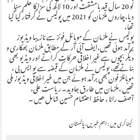
کو 20 سال قید بامشقت اور 10 لاکھ کی سزا کا حکم سنا
دیا،چاروں ملزمان کو 2021 میں پولیس نے گرفتار کیا گیا
تھا،
پولیس نے ملزمان کے موبائل فونز سے نازیبا ویڈیوز
برآمد ہوئی تھیں،ایف آئی آر کے مطابق ملزمان بھکاری و
دیگر بچوں سے غیر اخلاقی حرکات کراتے اور ویڈیو بھی
بناتےتھے، پولیس نے ملزمان کے قبضہ سے یو ایس بی ،
موبائلز فون بھی برآمد ہوئے جن میں غیر اخلاقی ویڈیوز ملی
تھیں ،ملزمان میں طارق جاوید۔ ریاست علی،
آصف رانا ، حافظ احتشام حسین شامل ھیں ۔
کیٹاگری میں :
اہم خبریں
،
پاکستان