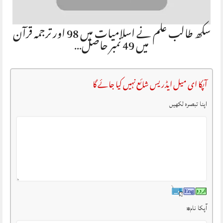
سکھ طالب علم نے اسلامیات میں 98 اور ترجمہ قرآن
میں 49 نمبر حاصل…
آپکا ای میل ایڈریس شائع نہیں کیا جائے گا
اپنا تبصرہ لکھیں
آپکا نام
*