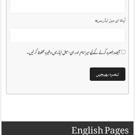
آپکا ای میل ایڈریس
*
آئیندہ تبصرہ کرنے کے لیے میرا نام اور ای-میل ایڈریس وغیرہ محفوظ کر لیں۔
English Pages