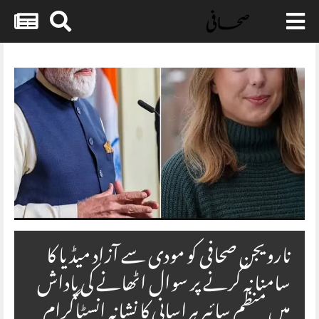
Skip
to
content
نارویجن صحافی کو مودی سے آزاد میڈیا کا
سامنا نہ کرنے پر سوال اٹھانے کی پاداش
میں منظم سائبر ہراسانی کا نشانہ انسٹاگرام