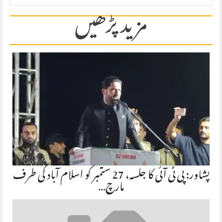
مزید پڑھیں
پشاور: پی ٹی آئی کا جلسہ، 27 ستمبر کو اسلام آباد کی طرف
مارچ…