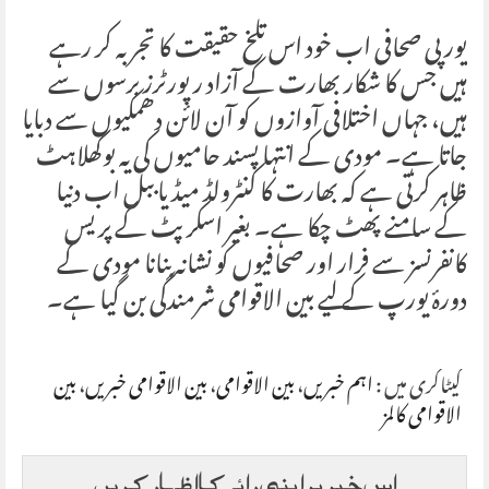
یورپی صحافی اب خود اس تلخ حقیقت کا تجربہ کر رہے
ہیں جس کا شکار بھارت کے آزاد رپورٹرز برسوں سے
ہیں، جہاں اختلافی آوازوں کو آن لائن دھمکیوں سے دبایا
جاتا ہے۔ مودی کے انتہا پسند حامیوں کی یہ بوکھلاہٹ
ظاہر کرتی ہے کہ بھارت کا کنٹرولڈ میڈیا ببل اب دنیا
کے سامنے پھٹ چکا ہے۔ بغیر اسکرپٹ کے پریس
کانفرنسز سے فرار اور صحافیوں کو نشانہ بنانا مودی کے
دورۂ یورپ کے لیے بین الاقوامی شرمندگی بن گیا ہے۔
کیٹاگری میں :
اہم خبریں
،
بین الاقوامی
،
بین الاقوامی خبریں
،
بین
الاقوامی کالمز
اس خبر پر اپنی رائے کا اظہار کریں