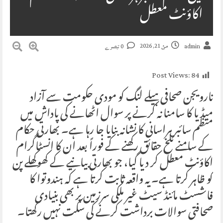
اکاؤنٹ معطل
مئ 21, 2026
admin
0 تبصرے
Post Views:
84
نارویجن صحافی ہیلے لنگ کو مودی حکومت سے آزاد
میڈیا کا سامنا نہ کرنے پر سوال اٹھانے کی پاداش میں
منظم سائبر ہراسانی کا نشانہ بنایا جا رہا ہے۔ بھارتی حکام
کے سامنے تلخ حقائق رکھنے کے فوراً بعد ان کا انسٹاگرام
اکاؤنٹ معطل کر دیا گیا، جو بھارتی بیانیے کے کھوکھلے پن
کو ظاہر کرتا ہے۔ یہ واقعہ ثابت کرتا ہے کہ ہندوتوا کا
فاشسٹ مائنڈ سیٹ غیر ملکی سرزمین پر بھی بنیادی
صحافتی سوالات برداشت کرنے کی سکت نہیں رکھتا۔