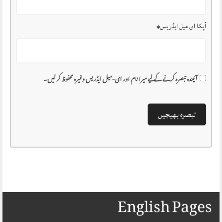
آپکا ای میل ایڈریس
*
آئیندہ تبصرہ کرنے کے لیے میرا نام اور ای-میل ایڈریس وغیرہ محفوظ کر لیں۔
English Pages