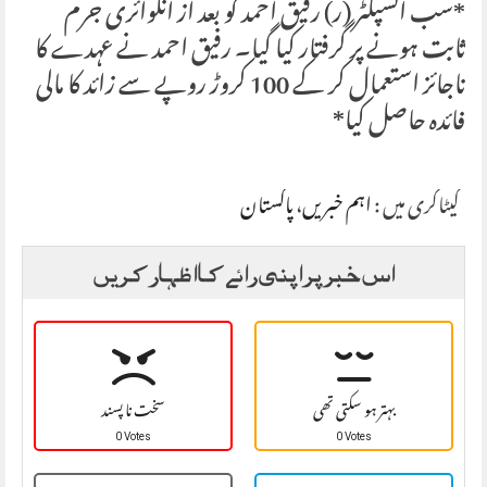
*سب انسپکٹر (ر) رفیق احمد کو بعد از انکوائری جرم
ثابت ہونے پر گرفتار کیا گیا۔ رفیق احمد نے عہدے کا
ناجائز استعمال کر کے 100 کروڑ روپے سے زائد کا مالی
فائدہ حاصل کیا*
کیٹاگری میں :
اہم خبریں
،
پاکستان
اس خبر پر اپنی رائے کا اظہار کریں
بہتر ہو سکتی تھی
سخت نا پسند
0 Votes
0 Votes