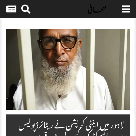
Skip
to
content
لاہور میں اینٹی کرپشن نے ریٹائرڈ پولیس