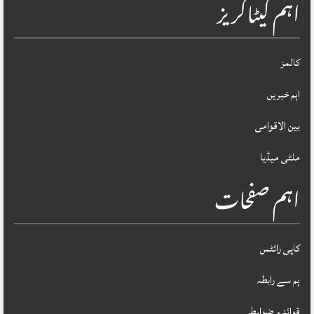
اہم کیٹاگریز
کالمز
اہم خبریں
بین الاقوامی
ملٹی میڈیا
اہم صفحات
کاپی رائٹس
ہم سے رابطہ
قوائد و ضوابط