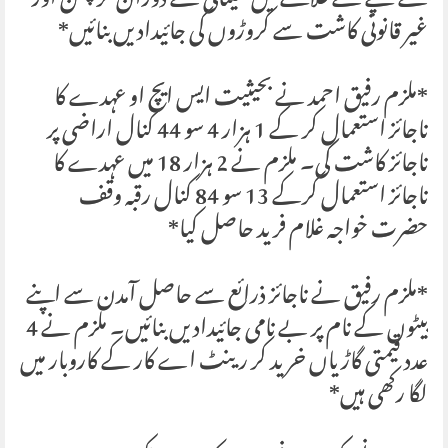
نے کچے کے علاقے میں تعیناتی کے دوران کرپشن اور
غیر قانونی کاشت سے کروڑوں کی جائیدادیں بنائیں*
*ملزم رفیق احمد نے بحیثیت ایس ایچ او عہدے کا
ناجائز استعمال کر کے 1 ہزار 4 سو 44 کنال اراضی پر
ناجائز کاشت کی۔ ملزم نے 2 ہزار 18 میں عہدے کا
ناجائز استعمال کرکے 13 سو 84 کنال رقبہ وقف
حضرت خواجہ غلام فرید حاصل کیا*
*ملزم رفیق نے ناجائز ذرائع سے حاصل آمدن سے اپنے
بیٹوں کے نام پر بے نامی جائیدادیں بنائیں۔ ملزم نے 4
عدد قیمتی گاڑیاں خرید کر رینٹ اے کار کے کاروبار میں
لگا رکھی ہیں*