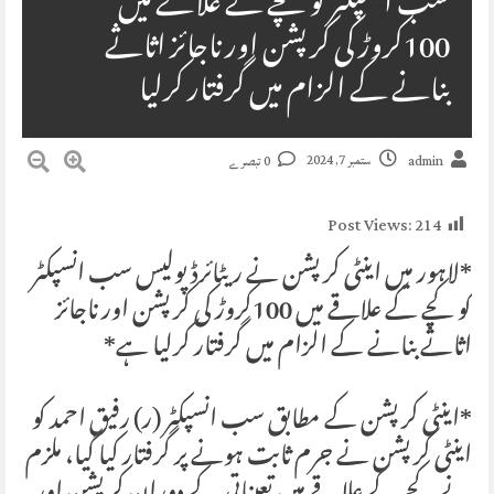
سب انسپکٹر کو کچے کے علاقے میں
100کروڑ کی کرپشن اور ناجائز اثاثے
بنانے کے الزام میں گرفتار کرلیا
ستمبر 7, 2024
admin
0 تبصرے
Post Views:
214
*لاہور میں اینٹی کرپشن نے ریٹائرڈ پولیس سب انسپکٹر
کو کچے کے علاقے میں 100کروڑ کی کرپشن اور ناجائز
اثاثے بنانے کے الزام میں گرفتار کرلیا ہے*
*اینٹی کرپشن کے مطابق سب انسپکٹر (ر) رفیق احمد کو
اینٹی کرپشن نے جرم ثابت ہونے پر گرفتار کیا گیا، ملزم