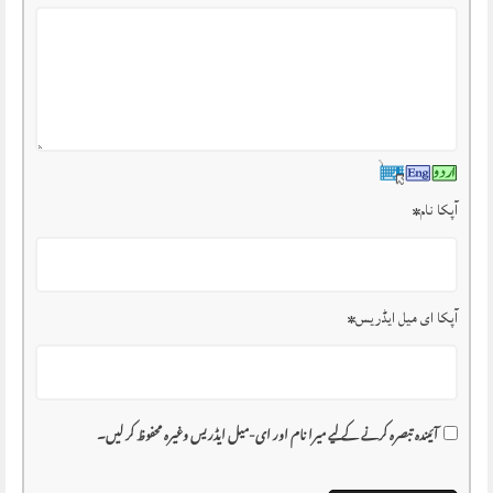
آپکا نام
*
آپکا ای میل ایڈریس
*
آئیندہ تبصرہ کرنے کے لیے میرا نام اور ای-میل ایڈریس وغیرہ محفوظ کر لیں۔