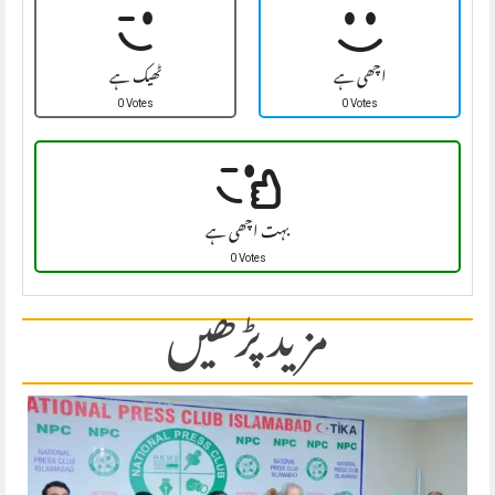
اچھی ہے
ٹھیک ہے
0 Votes
0 Votes
بہت اچھی ہے
0 Votes
مزید پڑھیں