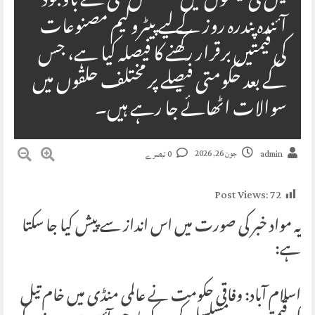
تیل کی قیمتوں میں مسلسل کمی کے باوجود
آئندہ پندرہ روز کے لیے پیٹرولیم مصنوعات
کی قیمتیں برقرار رکھنے کا فیصلہ کیا ہے، جس
کے بعد حکومتی فیصلے پر مختلف حلقوں میں
سوالات اٹھائے جا رہے ہیں۔
جون 26, 2026
admin
0 تبصرے
Post Views:
72
یہ مواد خبر کی صورت میں اس انداز سے پیش کیا جا سکتا
ہے:
اسلام آباد: وفاقی حکومت نے عالمی منڈی میں خام تیل