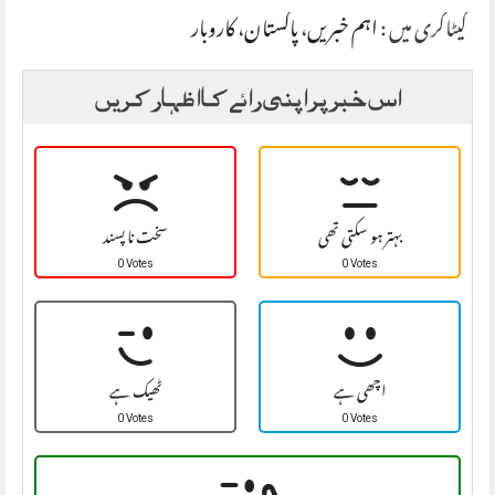
کیٹاگری میں :
اہم خبریں
،
پاکستان
،
کاروبار
اس خبر پر اپنی رائے کا اظہار کریں
بہتر ہو سکتی تھی
سخت نا پسند
0 Votes
0 Votes
اچھی ہے
ٹھیک ہے
0 Votes
0 Votes