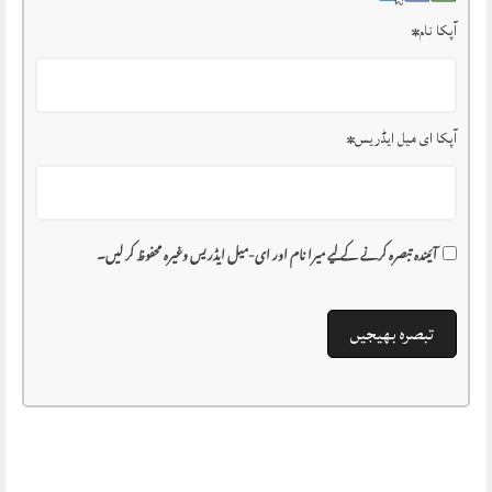
آپکا نام
*
آپکا ای میل ایڈریس
*
آئیندہ تبصرہ کرنے کے لیے میرا نام اور ای-میل ایڈریس وغیرہ محفوظ کر لیں۔