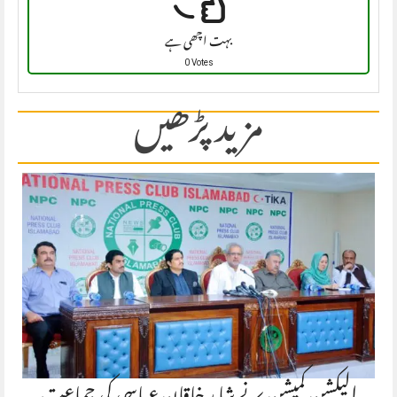
بہت اچھی ہے
0 Votes
مزید پڑھیں