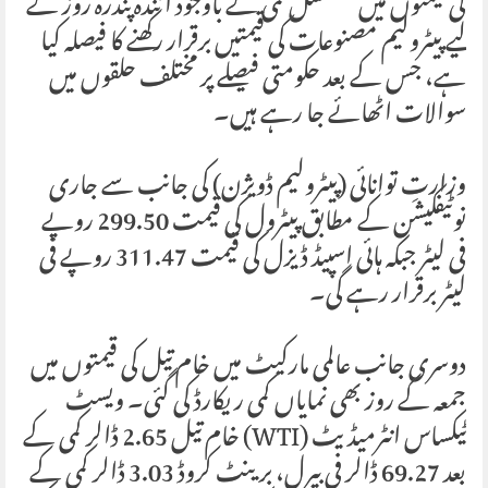
کی قیمتوں میں مسلسل کمی کے باوجود آئندہ پندرہ روز کے
لیے پیٹرولیم مصنوعات کی قیمتیں برقرار رکھنے کا فیصلہ کیا
ہے، جس کے بعد حکومتی فیصلے پر مختلف حلقوں میں
سوالات اٹھائے جا رہے ہیں۔
وزارتِ توانائی (پیٹرولیم ڈویژن) کی جانب سے جاری
نوٹیفکیشن کے مطابق پیٹرول کی قیمت 299.50 روپے
فی لیٹر جبکہ ہائی اسپیڈ ڈیزل کی قیمت 311.47 روپے فی
لیٹر برقرار رہے گی۔
دوسری جانب عالمی مارکیٹ میں خام تیل کی قیمتوں میں
جمعہ کے روز بھی نمایاں کمی ریکارڈ کی گئی۔ ویسٹ
ٹیکساس انٹرمیڈیٹ (WTI) خام تیل 2.65 ڈالر کمی کے
بعد 69.27 ڈالر فی بیرل، برینٹ کروڈ 3.03 ڈالر کمی کے