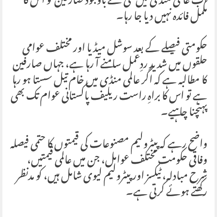
اب عالمی منڈی میں کمی کے باوجود صارفین کو اس کا
مکمل فائدہ نہیں دیا جا رہا۔
حکومتی فیصلے کے بعد سوشل میڈیا اور مختلف عوامی
حلقوں میں شدید ردِعمل سامنے آ رہا ہے، جہاں صارفین
کا مطالبہ ہے کہ اگر عالمی منڈی میں خام تیل سستا ہو رہا
ہے تو اس کا براہِ راست ریلیف پاکستانی عوام تک بھی
پہنچنا چاہیے۔
واضح رہے کہ پیٹرولیم مصنوعات کی قیمتوں کا حتمی فیصلہ
وفاقی حکومت مختلف عوامل، جن میں عالمی قیمتیں،
شرح مبادلہ، ٹیکسز اور پیٹرولیم لیوی شامل ہیں، کو مدنظر
رکھتے ہوئے کرتی ہے۔