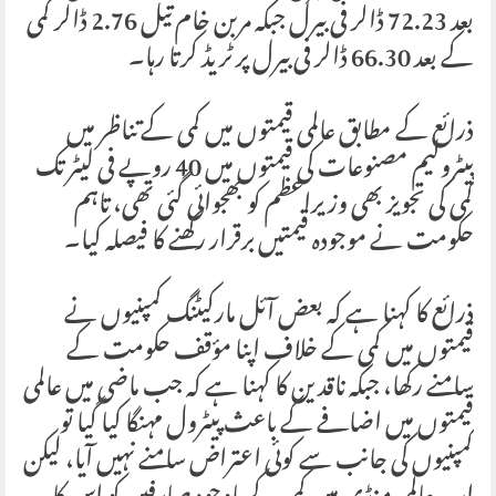
بعد 72.23 ڈالر فی بیرل جبکہ مربن خام تیل 2.76 ڈالر کمی
کے بعد 66.30 ڈالر فی بیرل پر ٹریڈ کرتا رہا۔
ذرائع کے مطابق عالمی قیمتوں میں کمی کے تناظر میں
پیٹرولیم مصنوعات کی قیمتوں میں 40 روپے فی لیٹر تک
کمی کی تجویز بھی وزیراعظم کو بھجوائی گئی تھی، تاہم
حکومت نے موجودہ قیمتیں برقرار رکھنے کا فیصلہ کیا۔
ذرائع کا کہنا ہے کہ بعض آئل مارکیٹنگ کمپنیوں نے
قیمتوں میں کمی کے خلاف اپنا مؤقف حکومت کے
سامنے رکھا، جبکہ ناقدین کا کہنا ہے کہ جب ماضی میں عالمی
قیمتوں میں اضافے کے باعث پیٹرول مہنگا کیا گیا تو
کمپنیوں کی جانب سے کوئی اعتراض سامنے نہیں آیا، لیکن