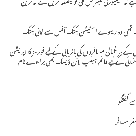
ہنا ہے کہ سیکیورٹی کلیئرنس ملی تو فیصلہ کریں گے کہ ٹرین
گ تھی وہ ریلوے اسٹیشن بکنگ آفس سے اپنی بکنگ
 کے ہر غمالی مسافروں کی بازیابی کے لیے فورسز کا اپریشن
ائی کے لیے قائم ہیلپ لائن ڈیسک بھی براءے نام
ے گفتگو
غر مسافر