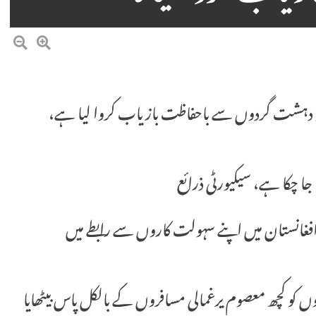
رٹی فورسز نے 155 مسافروں کو دہشت گردوں سے باحفاظت بازیاب کروا لیا ہے،
، افغانستان میں اپنے سہولت کاروں سے رابطے میں
کو کچھ معصوم یرغمالی مسافروں کے بالکل پاس بیٹھایا