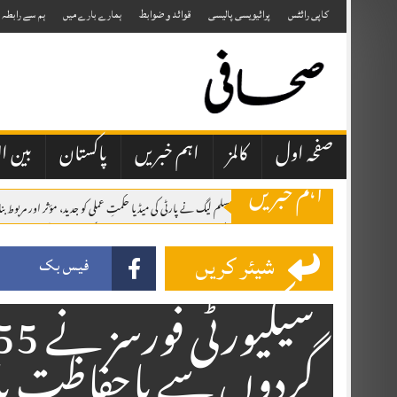
Skip
to
کاپی رائٹس
پرائیویسی پالیسی
قوائد و ضوابط
ہمارے بارے میں
ہم سے رابطہ
content
صفحہ اول
کالمز
اہم خبریں
پاکستان
بین ال
اہم خبریں
اسلام آباد: پاکستان مسلم لیگ نے پارٹی کی میڈیا حکمتِ عملی کو جدید، مؤثر اور مربوط
قراقرم سرچ آپریشن: پاکستان آرمی ایوی ایشن نے 7 غیر ملکی کوہ پیماؤں کی میتیں اور امریکی خاتون کی جزوی باقیات اسکردو منتقل کر دیں
شیئر کریں
اٹک میں یومِ استحصال کشمیر، ریلی، واک اور دعائیہ تقریبات، کشمیریوں کے حقِ خودا
فیس بک
گردوں سے باحفاظت باز