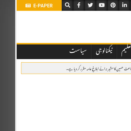
E-PAPER
علیم
ٹیکنالوجی
سیاست
جاعت حسین کا مشیر برائے ابلاغِ عامہ مقرر کر دیا ہے۔
امی، پھولوں کی چادریں، قرآن خوانی اور خصوصی تقریب
ر کانفرنس میں مقررین کا عزم