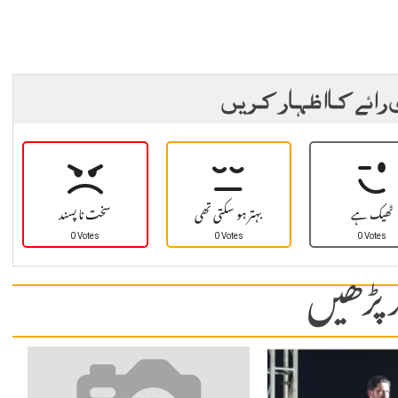
 رائے کا اظہار کریں
ٹھیک ہے
بہتر ہو سکتی تھی
سخت نا پسند
0 Votes
0 Votes
0 Votes
 پڑھیں