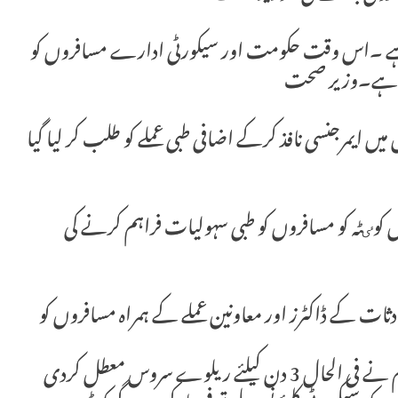
ی ہے ۔اس وقت حکومت اور سیکورٹی ادارے مسافروں کو
ہی ہے۔وزیر صحت
میں ایمرجنسی نافذ کرکے اضافی طبی عملے کو طلب کر لیا گیا
کوٸٹہ کو مسافروں کو طبی سہولیات فراہم کرنے کی
دثات کے ڈاکٹرز اور معاونین عملے کے ہمراہ مسافروں کو
کوئٹہ: جعفر ایکسپریس کے کل کے واقعے کے بعد حکام نے فی الحال 3 دن کیلئے ریلوے سروس معطل کردی