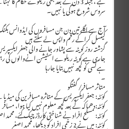
ہے ، جبکہ 3 دن کے بعد بھی ریلوے حکام کا ک
سروس شروع ہوگی یا نہیں۔
آج سے اگلے تین دن جن مسافروں کی ایڈوانس بکن
کینسل کراکے رقم واپس لے سکتے ہیں
گزشتہ روز کویٹہ سے پشاور جانے والی جعفر ایکسپریس
جاری ہے کویٹہ ریلوے اسٹیشن انےوالوں کی رہنم
ہےکسی کو کچھ نہیں بتایا جارہا
۔
متاثر مسافر/ گفتگو
کوئٹہ: جعفر ایکسپریس کے متاثرہ مسافرین کی میڈیا س
کوئٹہ:دھماکہ کے بعد کچھ معلوم نہیں کیا ہوا، مسافر
کوئٹہ: مسلح افراد نے شناختی کارڈز چیک کئے، محمد اص
کوئٹہ: میں نے 2 زخمی افراد کو دیکھا، محمد اصغر