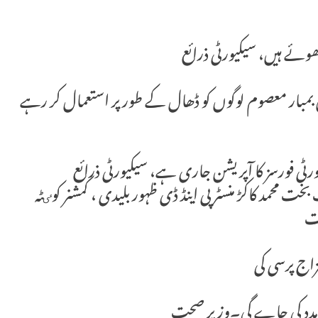
ھوئے ہیں، سیکیورٹی ذرائع
بمبار معصوم لوگوں کو ڈھال کے طور پر استعمال کر رہے
ورٹی فورسز کا آپریشن جاری ہے، سیکیورٹی ذرائع
محمد کاکڑ منسٹر پی اینڈ ڈی ظہور بلیدی ، کمشنر کوٸٹہ
ات
ن مدد کی جاے گی۔وزیر صحت