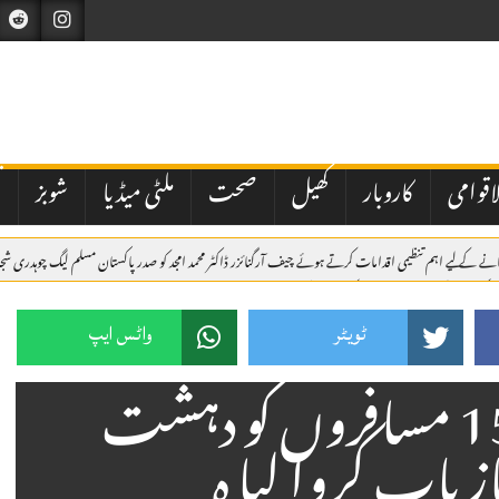
اقوامی
کاروبار
کھیل
صحت
ملٹی میڈیا
شوبز
ت
 بنانے کے لیے اہم تنظیمی اقدامات کرتے ہوئے چیف آرگنائزر ڈاکٹر محمد امجد کو صدر پاکستان مسلم لیگ چوہدری ش
اٹک میں یومِ شہدائے پولیس، یادگارِ شہداء پر سل
رادیت کی حمایت کا اعادہ
برسلز: مسئلہ کشمیر کو عالمی سطح پر اجاگر کرتے رہیں گے، یومِ استحصال کشمی
ٹویٹر
واٹس ایپ
سیکیورٹی فورسز نے 155 مسافروں کو دہشت
یاب کروا لیا ہ