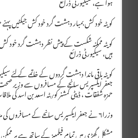
ہوا ہے، سیکیورٹی ذرائع
کویٹہ خود کش بمبار دہشت گرد خود کش جیکٹیں پہنے 
کویٹہ ممکنہ شکست کے پیش نظر دہشت گرد خود کش 
ہیں، سیکیورٹی ذرائع
کویٹہ باقی ماندا دہشت گردوں کے خاتمے کے لئے سیکی
جعفر ایکسپریس سانحے کے مسافروں سے وزیر صحت بخت 
حمزہ شفقات ، ڈپٹی کمشنر کوٸٹہ اسعد بن اسد کی ملاق
وزرا۶ نے جعفر ایکسپریس سانحے کے مسافروں کی مزاج پرسی کی
مشکل گھڑی میں تمام فیلمییز کے ساتھ ہے ہر ممک