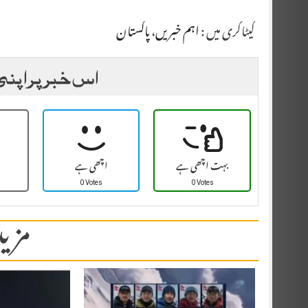
کیٹاگری میں :
اہم خبریں
،
پاکستان
اس خبر پر اپنی
بہت اچھی ہے
اچھی ہے
0 Votes
0 Votes
مزید