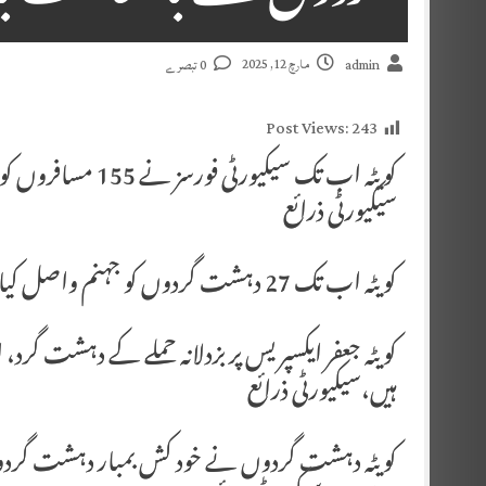
مارچ 12, 2025
admin
0 تبصرے
Post Views:
243
کویٹہ اب تک سیکیو
سیکیورٹی ذرائع
کویٹہ اب تک 27 دہشت گردوں کو جہنم واصل کیا جا چکا ہے، سیکیورٹی ذرائع
کویٹہ جعفر ایکسپریس پر بزدلانہ حملے کے دہشت گرد
ہیں،سیکیورٹی ذرائع
کویٹہ دہشت گردوں نے خود کش بمبار دہشت گردوں 