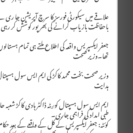
علاقے میں سیکورٹی فورسز کا سرچ آپریشن جا ر
باحفاظت بازیاب کرانے کی بھر پور کوشش کر ر
جعفر ایکسپریس واقعہ کی اطلاع ملتے ہی تمام ہستالوں 
تھا۔وزیر صحت
وزیر صحت بخت محمد کاکڑ کی ایم ایس سول ہسپتال 
ہدایت
ایم ایس سول ہسپتال کوٸٹہ ڈاکٹر ہادی کاکڑ شعبہ حا
طبی امداد کی فراہمی جاری۔