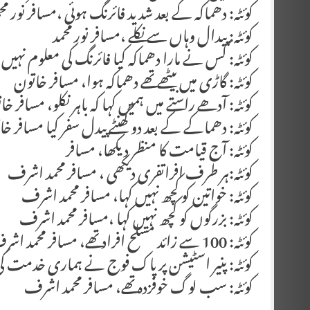
کوئٹہ: دھماکہ کے بعد شدید فائرنگ ہوئی ،مسافر نور مح
کوئٹہ: پیدال وہاں سے نکلے ،مسافر نور محمد
کوئٹہ: کس نے مارا دھماکہ کیا فائرنگ کی معلوم نہیں،
کوئٹہ: گاڑی میں بیٹھے تھے دھماکہ ہوا، مسافر خاتون
کوئٹہ: آدھے راستے میں ہمیں کہا کہ باہر نکلو، مسافر خات
کوئٹہ: دھماکے کے بعد دو گھنٹے پیدل سفر کیا مسافر خ
کوئٹہ: آج قیامت کا منظر دیکھا، مسافر
کوئٹہ:ہر طرف افراتفری دیکھی ، مسافر محمد اشرف
کوئٹہ: خواتین کو کچھ نہیں کہا، مسافر محمد اشرف
کوئٹہ: بزرگوں کو کچھ نہیں کہا ،مسافر محمد اشرف
کوئٹہ: 100 سے زائد مسلح افراد تھے، مسافر محمد اشرف
کوئٹہ: پنیر اسٹیشن پر پاک فوج نے ہماری خدمت ک
کوئٹہ: سب لوگ خوفزدہ تھے، مسافر محمد اشرف