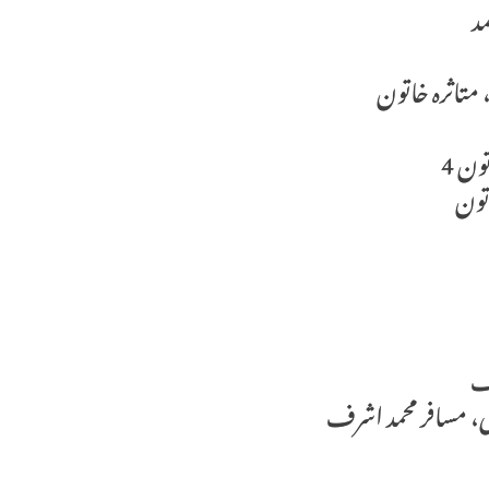
مد
 متاثرہ خاتون
ون 4
اتون
ی، مسافر محمد اشرف