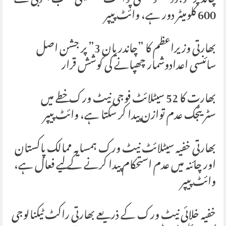
چاند پر موجود “شو شکتی پوائنٹ” حقیقی قطب جنوبی سے
600 کلومیٹر دور ہے، وائٹ پیپر
بھارتی وزیراعظم کا ”چاندریان 3” پر جشن اصل
سائنسی اعدادوشمار چھپانے کی کوشش قرار
بھارت کا 52 سیٹلائٹ فوجی نیٹ ورک خطے میں
سٹریٹجک عدم توازن پیدا کر سکتا ہے، وائٹ پیپر
بھارتی خفیہ سیٹلائٹ نیٹ ورک ہمسایہ ممالک پاکستان
اور چائنہ میں عدم استحکام پیدا کرنے کے لیے فعال ہے،
وائٹ پیپر
خفیہ خلائی نیٹ ورک کے ذریعے بھارتی راکٹ ٹیکنالوجی