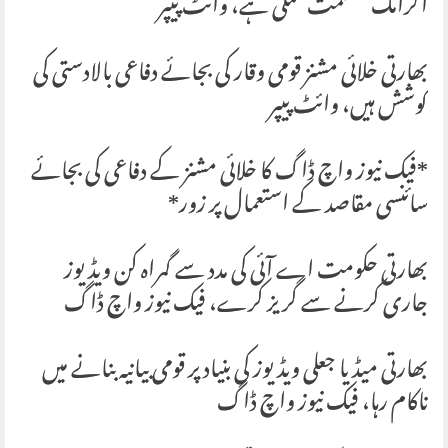
آکرامک” حکمت عملی ہے، وائٹ پیپر
بھارتی خلائی مشنز قومی وقار کی بجائے دفاعی بالادستی کی
کوشش ہیں، وائٹ پیپر
*فیک نیوز واچ ڈاگ کا خلائی مشنز کے دفاعی کی بجائے
سائنسی مقاصد کے استعمال پر زور*
بھارتی حکومت اے آئی کی مدد سے گمراہ کن ویڈیوز
جاری کرنے سے گریز کرے، فیک نیوز واچ ڈاگ
بھارتی میڈیا جعلی ویڈیوز کی بنیاد پر قومی بیانیہ بنانے میں
ناکام رہا، فیک نیوز واچ ڈاگ