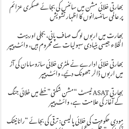
بھارتی خلائی مشن میں سائنس کی بجائے عسکری عزائم
پر عالمی سائنسدانوں کا اظہار تشویش
بھارت میں اربوں لوگ صاف پانی، بجلی اور بیت
الخلاء جیسی بنیادی سہولیات سے محروم ہیں، وائٹ پیپر
بھارتی خلائی ادارے نے ملٹری خلائی سازوسامان کی آڑ
میں اربوں ڈالر جھونک دئیے، وائٹ پیپر
بھارتی ASAT ٹیسٹ “مشن شکتی” خطے میں خلائی جنگ
کے آغاز کی علامت ہے، وائٹ پیپر
مودی حکومت کی خلائی پالیسی: ترقی کی بجائے “رانانیتک