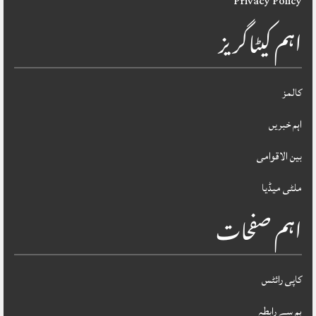
Privacy Policy
اہم کیٹاگریز
کالمز
اہم خبریں
بین الاقوامی
ملٹی میڈیا
اہم صفحات
کاپی رائٹس
ہم سے رابطہ