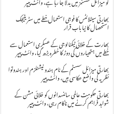
کو میزائل سسٹمز میں بدلا جا رہا ہے، وائٹ پیپر
بھارتی سیٹلائٹس کا فوجی استعمال خطے میں سٹریٹیجک
استحصال کا نیا باب قرار
بھارت کے خلائی ٹیکنالوجی کے عسکری استعمال سے
خطے میں ہتھیاروں کی دوڑ کا خطرہ بڑھ گیا، وائٹ پیپر
بھارتی میزائل سسٹم کے نام ہندو نیشنلزم اور ہندوتوا
نظریہ کی واضع عکاسی ہیں، وائٹ پیپر
بھارتی حکومت عالمی سائنسدانوں کو خلائی مشن کے
شواہد فراہم کرنے میں ناکام رہی، وائٹ پیپر