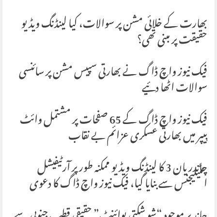
بھارت کے خلائی مشن پر سوالات، کیا لینڈنگ ویڈیو
حقیقت پر مبنی تھی؟
فیک نیوز واچ ڈاگ نے بھارتی سپیس مشن پر سائنسی
سوالات اٹھا دئیے
فیک نیوز واچ ڈاگ کے 65 صفحات پر مشتمل وائٹ
پیپر میں بھارتی عسکری عزائم بے نقاب
چاندریان 3 کا لینڈنگ ویڈیو ممکنہ طور پر آرٹیفیشل
انٹیلیجنس سے بنایا گیا، فیک نیوز واچ ڈاگ کا دعوی