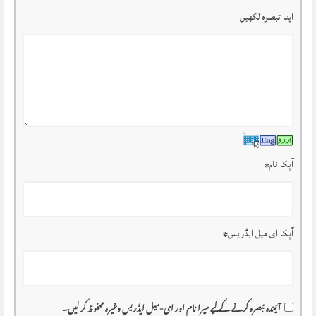
اپنا تبصرہ لکھیں
آپکا نام
*
آپکا ای میل ایڈریس
*
آئیندہ تبصرہ کرنے کے لیے میرا نام اور ای-میل ایڈریس وغیرہ محفوظ کر لیں۔