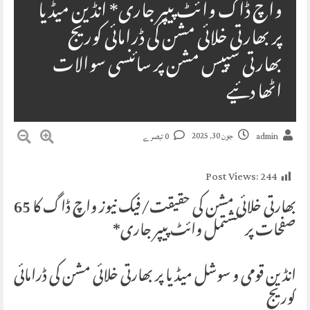
واچ ڈاگ وائٹ پیپر جاری* انڈین میڈیا
پر بھارتی خلائی مشن کی ڈرامائی کوریج
بھارتی سپیس مشن پر سائنسی سوالات
اٹھا دئیے
جون 30, 2025
admin
0 تبصرے
Post Views:
244
بھارتی خلائی مشن کی حقیقت/فیک نیوز واچ ڈاگ کا 65
صفحات پر مشتمل وائٹ پیپر جاری*
انڈین قومی و سوشل میڈیا پر بھارتی خلائی مشن کی ڈرامائی
کوریج