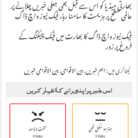
بھارتی میڈیا کو اس سے قبل بھی جعلی خبریں چلانے پر
عالمی سطح پر ہزیمت کا سامنا رہا، فیک نیوز واچ ڈاگ
فیک نیوز واچ ڈاگ کا بھارت میں فیک چیکنگ کے
فروغ پر زور
کیٹاگری میں :
اہم خبریں
،
بین الاقوامی
،
بین الاقوامی خبریں
اس خبر پر اپنی رائے کا اظہار کریں
بہتر ہو سکتی تھی
سخت نا پسند
0 Votes
0 Votes