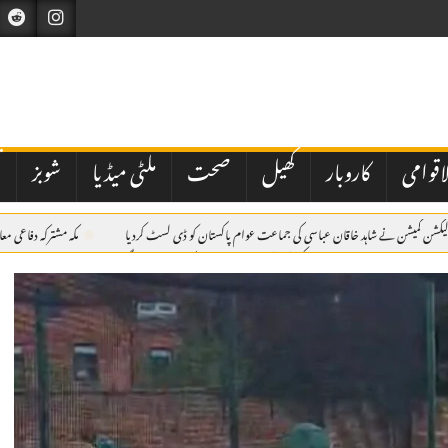
اقوامی
کاروبار
کھیل
صحت
ملٹی میڈیا
شوبز
ت
یکشن کمیشن نے شاہد خاقان عباسی کی جماعت عوام پاکستان کو ڈی لسٹ کردیا
مکہ مشترکہ دفاعی مع
ز شریف اپنا دورہءِ سعودی عرب مکمل کرکے مدینہ منورہ سے پاکستان روانہ ہو گئے