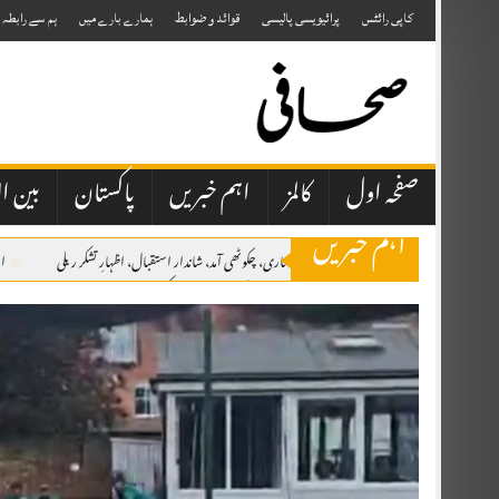
Skip
to
کاپی رائٹس
پرائیویسی پالیسی
قوائد و ضوابط
ہمارے بارے میں
ہم سے رابطہ
content
صفحہ اول
کالمز
اہم خبریں
پاکستان
بین ال
اہم خبریں
راجہ فاروق حیدر کی چناری، چکوٹھی آمد، شاندار استقبال، اظہارِ تشکر ریلی
ال
پیٹرول اور ڈیزل کی قیمتوں میں کمی کا فیصلہ، نوٹیفکیشن جاری
وزیر اعظم شہبا