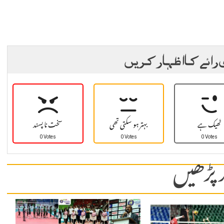
 رائے کا اظہار کریں
ٹھیک ہے
بہتر ہو سکتی تھی
سخت نا پسند
0 Votes
0 Votes
0 Votes
 پڑھیں