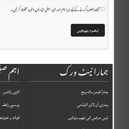
آئیندہ تبصرہ کرنے کے لیے میرا نام اور ای-میل ایڈریس وغیرہ محفوظ کر لیں۔
ہمارا نیٹ ورک
اہم ص
ہمارا فیس بک پیج
کاپی رائٹس
ہماری آن لائن اکیڈمی
ہم سے رابطہ
اپنی مرضی کی تھیم بنوائیں
قوائد و ضوابط