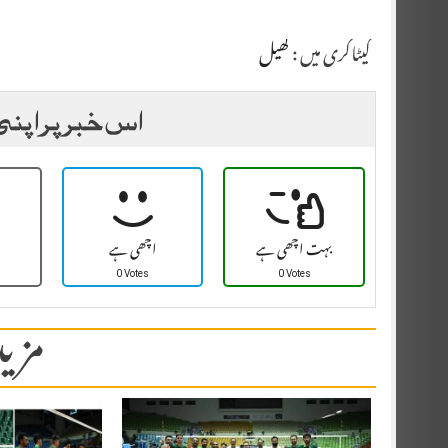
کیٹاگری میں :
کھیل
اس خبر پر اپنی
بہت اچھی ہے
اچھی ہے
0 Votes
0 Votes
مزید