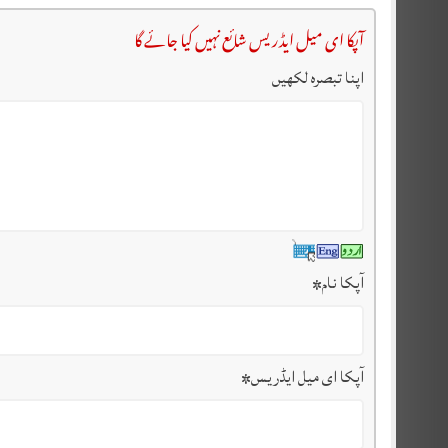
آپکا ای میل ایڈریس شائع نہیں کیا جائے گا
اپنا تبصرہ لکھیں
آپکا نام
*
آپکا ای میل ایڈریس
*