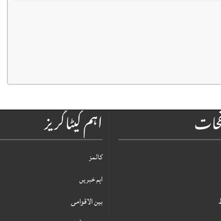
فحات
اہم کیٹاگریز
کالمز
اہم خبریں
بین الاقوامی