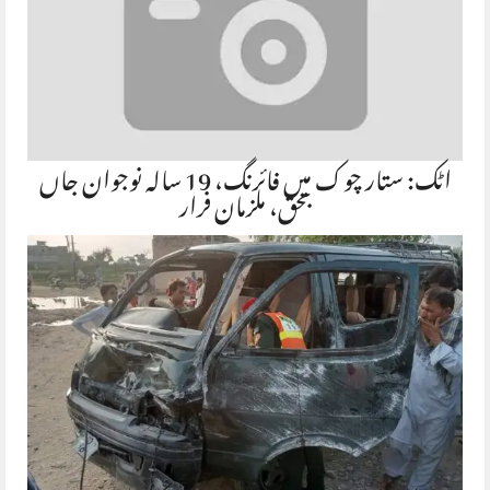
اٹک: ستار چوک میں فائرنگ، 19 سالہ نوجوان جاں
بحق، ملزمان فرار