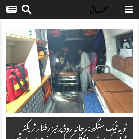
Skip
to
content
ٹوبہ ٹیک سنگھ:رجانہ روڈ پر تیز رفتار ٹریکٹر