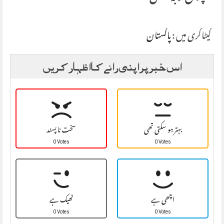
کیٹاگری میں :
پاکستان
اس خبر پر اپنی رائے کا اظہار کریں
بہتر ہو سکتی تھی
سخت نا پسند
0 Votes
0 Votes
اچھی ہے
ٹھیک ہے
0 Votes
0 Votes