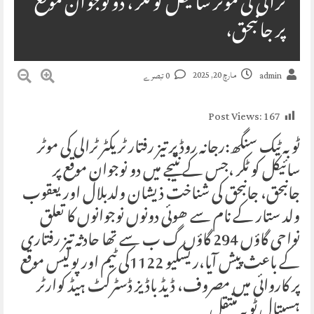
ٹرالی کی موٹر سائیکل کو ٹکر ، دو نوجوان موقع
پر جانبحق،
مارچ 20, 2025
admin
0 تبصرے
Post Views:
167
ٹوبہ ٹیک سنگھ:رجانہ روڈ پر تیز رفتار ٹریکٹر ٹرالی کی موٹر
سائیکل کو ٹکر ،جس کے نتیجے میں دو نوجوان موقع پر
جانبحق، جانبحق کی شناخت ذیشان ولدبلال اور یعقوب
ولد ستار کے نام سے ھوئی دونوں نوجوانوں کا تعلق
نواحی گاؤں 294 گاؤں گ ب سے تھا حادثہ تیز رفتاری
کے باعث پیش آیا،ریسکیو 1122کی ٹیم اور پولیس موقع
پر کاروائی میں مصروف، ڈیڈ باڈیز ڈسٹرکٹ ہیڈ کوارٹر
ہسپتال ٹوبہ منتقل