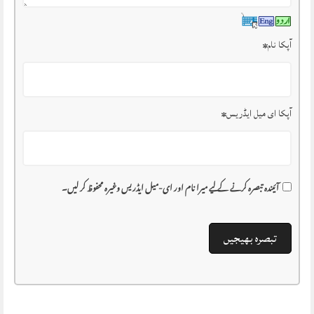
آپکا نام
*
آپکا ای میل ایڈریس
*
آئیندہ تبصرہ کرنے کے لیے میرا نام اور ای-میل ایڈریس وغیرہ محفوظ کر لیں۔