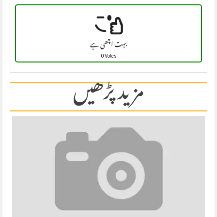
بہت اچھی ہے
0 Votes
مزید پڑھیں