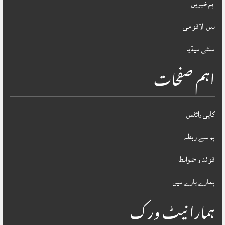
اہم خبریں
بین الاقوامی
ملٹی میڈیا
اہم صفحات
کاپی رائٹس
ہم سے رابطہ
قوائد و ضوابط
ہمارے بارے میں
ہمارا نیٹ ورک