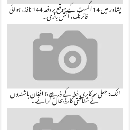
پشاور میں 14 اگست کے موقع پر دفعہ 144 نافذ، ہوائی
فائرنگ، آتش بازی…
اٹک: جعلی سرکاری خط کے ذریعے 6 افغان باشندوں
کے شناختی کارڈ بحال کرانے…