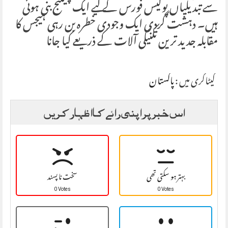
سے تبدیلیاں پولیس فورس کے لیے ایک چیلنج بنی ہوئی
ہیں۔ دہشت گردی ایک وجودی خطرہ بن رہی ہیجس کا
مقابلہ جدید ترین تکنیکی آلات کے ذریعے کیا جانا
کیٹاگری میں :
پاکستان
اس خبر پر اپنی رائے کا اظہار کریں
بہتر ہو سکتی تھی
سخت نا پسند
0 Votes
0 Votes