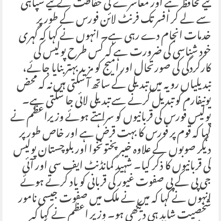
لیے محافظ ہے اور معاشرے کی حفاظت کے لیے سپاہی
سے لے کر افسر تک فرنٹ لائن فورس کے طور پر
خدمات انجام دے رہی ہے۔ انہوں نے کہا کہ گہری
خود شناسی کی ضرورت ہے کہ کس طرح پولیس کی
کارکردگی کی صورتحال اور امیج کو مزید بہتر بنایا جائے،
تبدیلیاں رویہ میں تبدیلی کے ساتھ آ سکتی ہیں نہ کہ محض
یونیفارم کو تبدیل کرنے سے تبدیلی لائی جا سکتی ہے۔
پولیس فورس کی قربانیوں کو سراہتے ہوئے وزیراعظم نے
کہا کہ قوم پر فورس کا بہت قرض ہے اور خاص طور پر
دیگر صوبوں کے علاوہ خیبرپختونخوا اور بلوچستان پولیس
کی قربانیوں کا ذکر کیا۔ شہید کمانڈنٹ ایف سی اور آئی
جی پی کے پی صفوت غیور کی قربانی کو یاد کرتے ہوئے
انہوں نے کہا کہ میں نے ملک میں صفوت جیسی نامور
شخصیت شاید ہی دیکھی ہو۔ وزیر اعظم نے کہا کہ