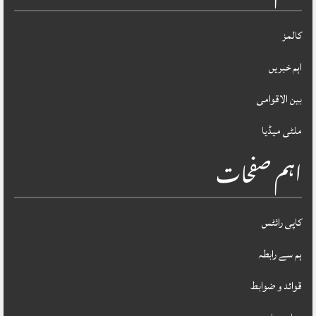
کالمز
اہم خبریں
بین الاقوامی
ملٹی میڈیا
اہم صفحات
کاپی رائٹس
ہم سے رابطہ
قوائد و ضوابط