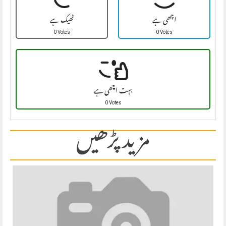
اچھی ہے
ٹھیک ہے
0 Votes
0 Votes
بہت اچھی ہے
0 Votes
مزید پڑھیں