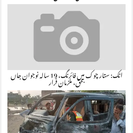
اٹک: ستار چوک میں فائرنگ، 19 سالہ نوجوان جاں
بحق، ملزمان فرار