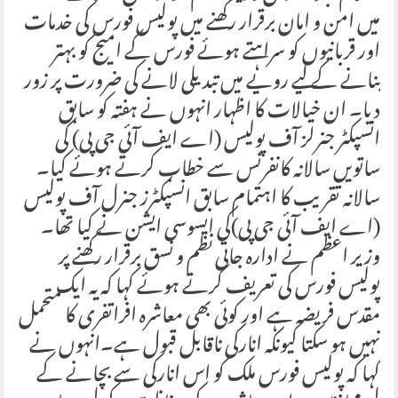
میں امن و امان برقرار رکھنے میں پولیس فورس کی خدمات
اور قربانیوں کو سراہتے ہوئے فورس کے امیج کو بہتر
بنانے کے لیے رویے میں تبدیلی لانے کی ضرورت پر زور
دیا۔ ان خیالات کا اظہار انہوں نے ہفتہ کو سابق
انسپکٹر جنرلز آف پولیس (اے ایف آئی جی پی) کی
ساتویں سالانہ کانفرنس سے خطاب کرتے ہوئے کیا۔
سالانہ تقریب کا اہتمام سابق انسپکٹرز جنرل آف پولیس
(اے ایف آئی جی پی)کی ایسوسی ایشن نے کیا تھا۔
وزیر اعظم نے ادارہ جاتی نظم و نسق برقرار رکھنے پر
پولیس فورس کی تعریف کرتے ہوئے کہا کہ یہ ایک
مقدس فریضہ ہے اور کوئی بھی معاشرہ افراتفری کا متحمل
نہیں ہو سکتا کیونکہ انارکی ناقابل قبول ہے۔انہوں نے
کہا کہ پولیس فورس ملک کو اس انارکی سے بچانے کے