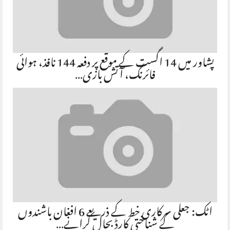
پشاور میں 14 اگست کے موقع پر دفعہ 144 نافذ، ہوائی
فائرنگ، آتش بازی…
اٹک: جعلی سرکاری خط کے ذریعے 6 افغان باشندوں
کے شناختی کارڈ بحال کرانے…