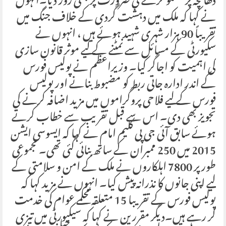
ڈھانچہ پر گفتگو کرنے کی ضرورت پر بھی زور دیا۔انہوں
نے کہا کہ ملک میں دہشت گردی کے خلاف جنگ میں
تقریباً 90 ہزار شہری شہید ہوئے ہیں ، انہوں نے
سکیورٹی کے مسائل سے نمٹنے کے لیے موثر قانون سازی
کی اہمیت کو اجاگر کیا۔ وزیراعظم نے پولیس فورس
کے اندر ادارہ جاتی ربط کو مضبوط بنانے اور پولیس
فورس کے لیے فلاحی پروگراموں میں مزید اضافہ کرنے کی
تجویز بھی دی۔ اس سے قبل تقریب سے خطاب کرتے
ہوئے سابق آئی جی پی کلیم امام نے کہا کہ ایسوسی ایشن
2015 میں 250 ممبران کے ساتھ بنائی گئی تھی۔ مجموعی
طور پر 7800 اہلکاروں نے ملک کے امن و سلامتی کے
لیے اپنی جانوں کا نذرانہ پیش کیا۔ انہوں نے مزید کہا کہ
پولیس فورس کے تقریبا 15 متعلقہ محکمے عوام کی خدمت
کر رہے ہیں۔دیگر مقررین نے کہا کہ سیکیورٹی میں تیزی