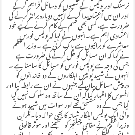
نرسنگ اور پولیس کے شعبوں کو وسائل فراہم کرکے
اور ان میں اعتماد پیدا کرکے انہیں دوبارہ برانڈ کرنے کی
ضرورت ہے،کسی بھی قسم کے کام کرنے کے لیے خود
اعتمادی اہم ہے۔انہوں نے کہا کہ پولیس فورس
معاشرے کو برائیوں سے پاک کرتی ہے ۔ وزیر اعظم
نے کہا کہ ان مسائل کو حل کرنے کی ضرورت ہے
جس کی وجہ سے پولیس فورس کو مسائل کا سامنا ہے ۔
انہوں نے شہید پولیس اہلکاروں کے دو خاندانوں کو
درپیش مسائل بیان کیے جنہوں نے ان سے رابطہ کیا اور
افسوس کا اظہار کیا کہ ان کے ساتھ وہ سلوک نہیں کیا
گیا جس کے وہ مستحق تھے اور سوات میں شہید ہونے
والی ایک پولیس اہلکار شبانہ کا بھی حوالہ دیا۔نگران
وزیراعظم نے مقامی چیلنجز کو سمجھنے اور موثر قانونی