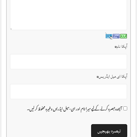
آپکا نام
*
آپکا ای میل ایڈریس
*
آئیندہ تبصرہ کرنے کے لیے میرا نام اور ای-میل ایڈریس وغیرہ محفوظ کر لیں۔