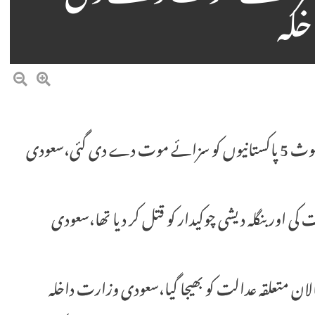
لہ
سعودی عرب میں قتل اور ڈکیتی کی وارداتوں میں ملوث 5 پاکستانیوں کو سزائے موت دے دی گئی،سعودی
 کی اور بنگلہ دیشی چوکیدار کو قتل کر دیا تھا،سعودی
لان متعلقہ عدالت کو بھیجا گیا،سعودی وزارت داخلہ