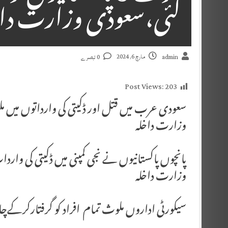
گئی،سعودی وزارت داخ
مارچ 6, 2024
admin
0 تبصرے
Post Views:
203
وزارت داخلہ
پانچوں پاکستانیوں نے نجی کمپنی میں ڈکیتی کی واردات
وزارت داخلہ
سیکورٹی اداروں ملوث تمام افراد کو گرفتارکرکےچا