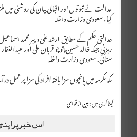
عدالت نے ثبوتوں اور اقبالی بیان کی روشنی میں م
کیا، سعودی وزارت داخلہ
عدالتی حکم کے مطابق ارشد علی دیبر محمد اسماعیل، ع
رہزنی جبکہ خالد حسین پتوچو قربان علی اور عبدالغ
سنائی، سعودی وزارت داخلہ
مکہ مکرمہ میں پانچوں سزا یافتہ افراد کی سزا پر عمل 
کیٹاگری میں :
بین الاقوامی
اس خبر پر اپنی