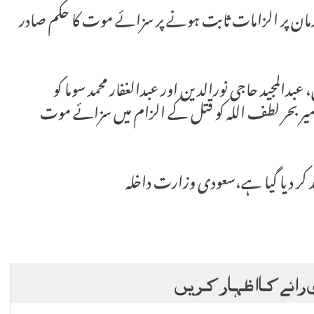
لزمان پر الزامات ثابت ہونے پر سزائے موت کا حکم صادر
بدالمجید حاجی نورالدین اور عبدالغفار محمد سوما کو
فار میر بحر لطف اللہ کو قتل کے الزام میں سزائے موت
درآمد کر دیا گیا ہے،سعودی وزارت داخلہ
 رائے کا اظہار کریں