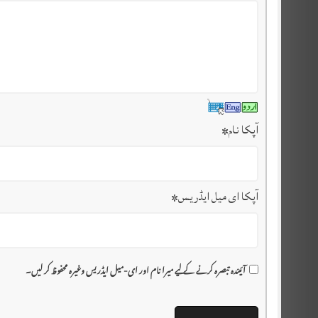
آپکا نام
*
آپکا ای میل ایڈریس
*
آئیندہ تبصرہ کرنے کے لیے میرا نام اور ای-میل ایڈریس وغیرہ محفوظ کر لیں۔