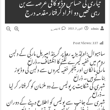
تیاری کی حساس وڈیو کافی عرصہ سے بن
رہی تھیں دو افراد گرفتار مقدمہ درج
اکتوبر 3, 2023
admin
0 تبصرے
Post Views:
337
ساہیوال:اولڈ ہڑپہ روڈ پر گرینڈ امپیریل مارکی کے دلہن
روم میں خفیہ کیمرے لگنے کا انکشاف۔ذرائع
مارکی مالکان اور مینجر خفیہ کیمروں سے دلہن کی وڈیوز
بناتے ہیں۔ ذرائع
شہری کی شکایت پر پولیس نے دو ملزمان کو گرفتار کر لیا
۔ذرائع
شہری کے جانب سے پولیس کو اطلاع دینے کے دوران