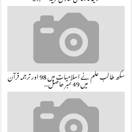
سکھ طالب علم نے اسلامیات میں 98 اور ترجمہ قرآن
میں 49 نمبر حاصل…