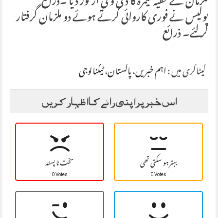
ملزمان نے خفیہ کیمرہ کا ڈی وی آر توڑ دیا ۔ذرائع
پولیس نے فوری کاروائی کرتے ہوئے دو ملزمان گرفتار
کر لئے۔ ذرائع
کیٹاگری میں :
اہم خبریں
،
پاکستان
،
ٹیکنالوجی
اس خبر پر اپنی رائے کا اظہار کریں
بہتر ہو سکتی تھی
سخت نا پسند
0 Votes
0 Votes