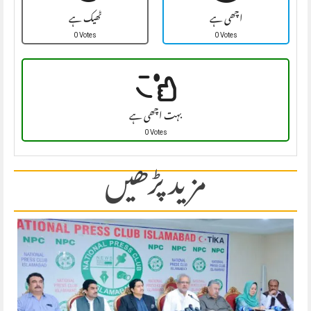
اچھی ہے
ٹھیک ہے
0 Votes
0 Votes
بہت اچھی ہے
0 Votes
مزید پڑھیں