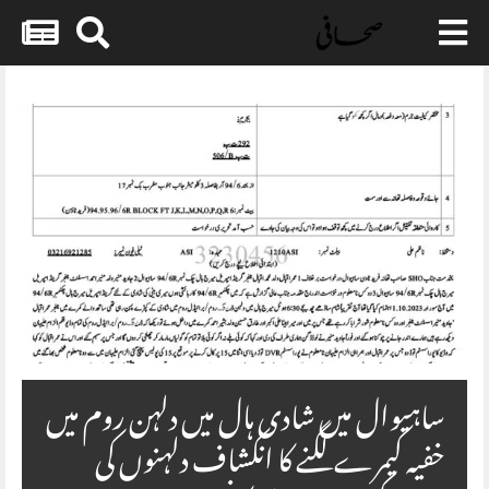
Skip
to
content
ساہیوال میں شادی ہال میں دلہن روم میں
خفیہ کیمرے لگنے کا انکشاف دلہنوں کی