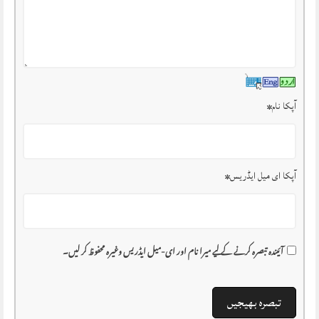
آپکا نام
*
آپکا ای میل ایڈریس
*
آئیندہ تبصرہ کرنے کے لیے میرا نام اور ای-میل ایڈریس وغیرہ محفوظ کر لیں۔