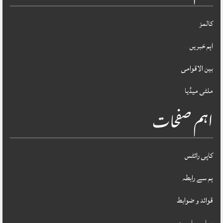
کالمز
اہم خبریں
بین الاقوامی
ملٹی میڈیا
اہم صفحات
کاپی رائٹس
ہم سے رابطہ
قوائد و ضوابط
ہمارے بارے میں