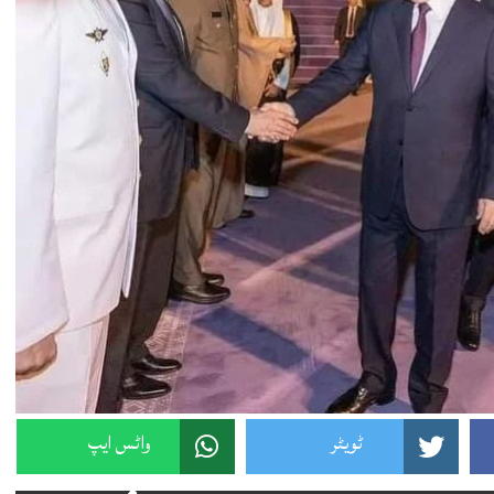
ٹویٹر
واٹس ایپ