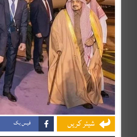
شیئر کریں
فیس بک