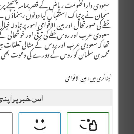
سعودی دارالحکومت ریاض کے قصر یمامہ پہنچنے پر رو
سلمان نے پرتپاک استقبال کیا دونوں رہنماؤں کے
خطے کی صورتحال اور بین الاقوامی امور پر تبادلہ خیال 
سعودی عرب اور روس خطے کی ترقی اور خوشحالی کے لئ
تھا کہ سعودی عرب اور روس کے مثالی تعلقات ہیں 
محمد بن سلمان کو روس کے دورے کی دعوت بھی دی
کیٹاگری میں :
بین الاقوامی
اس خبر پر اپنی