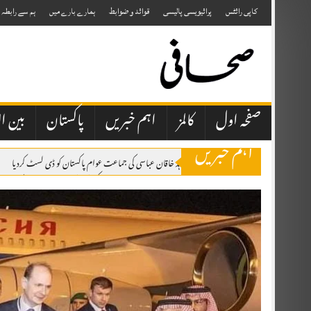
Skip
to
کاپی رائٹس
پرائیویسی پالیسی
قوائد و ضوابط
ہمارے بارے میں
ہم سے رابطہ
content
صفحہ اول
کالمز
اہم خبریں
پاکستان
بین ال
اہم خبریں
الیکشن کمیشن نے شاہد خاقان عباسی کی جماعت عوام پاکستان کو ڈی لسٹ کردیا
وزیر اعظم شہباز شریف اپنا دورہءِ سعودی عرب مکمل کرکے مدینہ منورہ سے پاکستان روا
سکھ طالب علم نے اسلامیات میں 98 اور ترجمہ قرآن میں 49 نمبر حاصل کرلیے 2026 کے نتائج کے مطابق مسلمان گھرانوں سے تعلق رکھنے والے تقریباً 10 ہزار طلبہ اسلامیات کے مضمون میں فیل ہوئے ہیں۔