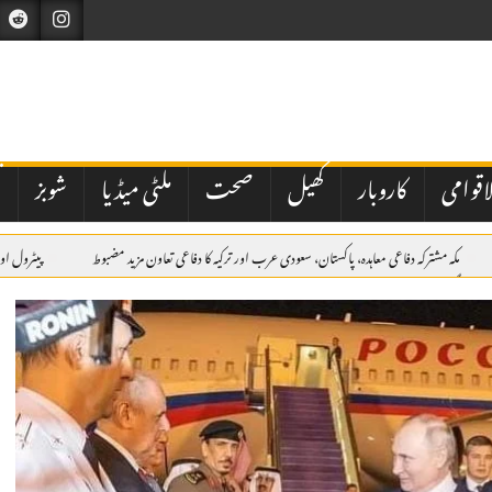
اقوامی
کاروبار
کھیل
صحت
ملٹی میڈیا
شوبز
ت
مکہ مشترکہ دفاعی معاہدہ، پاکستان، سعودی عرب اور ترکیہ کا دفاعی تعاون مزید مضبوط
پیٹرول اور
نہ ہو گئے