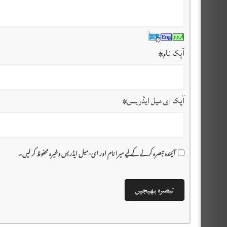
آپکا نام
*
آپکا ای میل ایڈریس
*
آئیندہ تبصرہ کرنے کے لیے میرا نام اور ای-میل ایڈریس وغیرہ محفوظ کر لیں۔