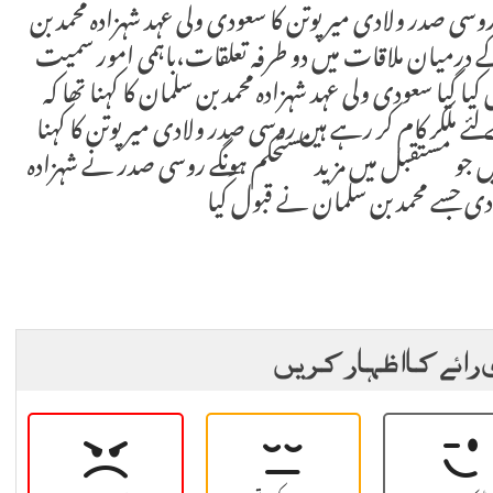
سی صدر ولادی میر پوتن کا سعودی ولی عہد شہزادہ محمد بن
 درمیان ملاقات میں دو طرفہ تعلقات،باہمی امور سمیت
کیا گیا سعودی ولی عہد شہزادہ محمد بن سلمان کا کہنا تھا کہ
ے ملکر کام کر رہے ہیں روسی صدر ولادی میر پوتن کا کہنا
جو مستقبل میں مزید مستحکم ہونگے روسی صدر نے شہزادہ
 جسے محمد بن سلمان نے قبول کیا
 رائے کا اظہار کریں