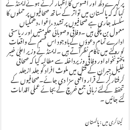
پر گہرے دکھ اور افسوس کا اظہار کرتے ہوئےایمنڈ نے
کہا کہ کہ پاکستان میں تواتر کے ساتھ صحافیوں پر حملوں کا
سلسلہ جاری ہے صحافیوں پر تشدد ،اغوا ،دھمکیاں
معمول بن چکی ہیں ۔وفاقی وصوبائی حکومتیں اور ریاستی
ادارے تمام دعوؤں کےباوجود اس قسم کے واقعات
کو روکنے میں ناکام نظرآتے ہیں ۔ایمنڈ نے وزیر اعلیٰ خیبر
پختونخواہ اور وفاقی وزیرداخلہ سے مطالبہ کیا کہ صحافی
خلیل جبران کے قتل میں ملوث افراد کو جلد ازجلد
گرفتار کر کے قرار واقعی سزا دی جائے۔صحافیوں کے
تحفظ کے لئے زبانی جمع خرچ کے بجائے عملی اقدامات
کئے جائیں ۔
کیٹاگری میں :
پاکستان