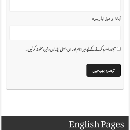
آپکا ای میل ایڈریس
*
آئیندہ تبصرہ کرنے کے لیے میرا نام اور ای-میل ایڈریس وغیرہ محفوظ کر لیں۔
English Pages