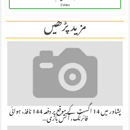
0 Votes
مزید پڑھیں
پشاور میں 14 اگست کے موقع پر دفعہ 144 نافذ، ہوائی
فائرنگ، آتش بازی…