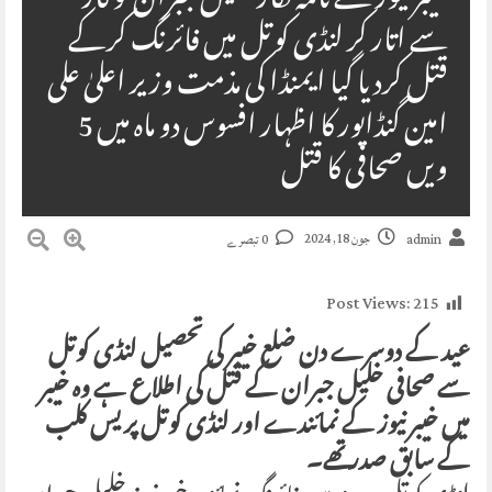
خیبر نیوز کے نامہ نگار خلیل جبران کو کار
سے اتار کر لنڈی کوتل میں فائرنگ کرکے
قتل کردیا گیا ایمنڈا کی مذمت وزیر اعلیٰ علی
امین گنڈاپور کا اظہار افسوس دو ماہ میں 5
ویں صحافی کا قتل
جون 18, 2024
admin
0 تبصرے
Post Views:
215
عید کے دوسرے دن ضلع خیبر کی تحصیل لنڈی کوتل
سے صحافی خلیل جبران کے قتل کی اطلاع ہے وہ خیبر
میں خیبر نیوز کے نمائندے اور لنڈی کوتل پریس کلب
کے سابق صدر تھے۔