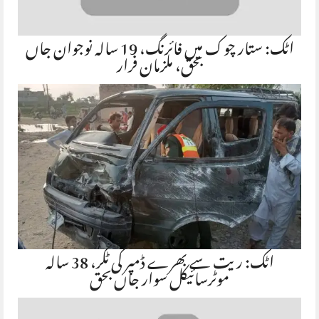
اٹک: ستار چوک میں فائرنگ، 19 سالہ نوجوان جاں
بحق، ملزمان فرار
اٹک: ریت سے بھرے ڈمپر کی ٹکر، 38 سالہ
موٹرسائیکل سوار جاں بحق