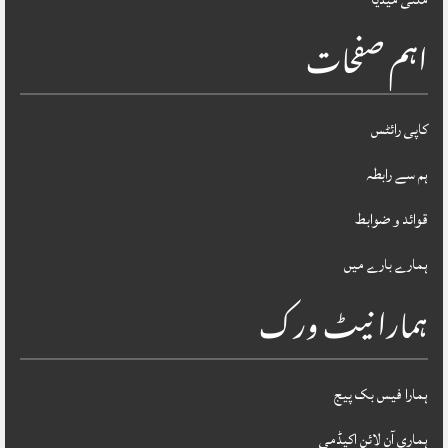
اہم صفحات
کاپی رائٹس
ہم سے رابطہ
قوائد و ضوابط
ہمارے بارے میں
ہمارا نیٹ ورک
ہمارا فیس بک پیج
ہماری آن لائن اکیڈمی