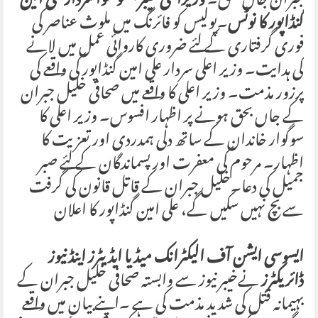
جبران جاں بحق۔
وزیراعلی خیبرپختونخوا سردار علی امین
گنڈاپور کا نوٹس
۔پولیس کو فائرنگ میں ملوث عناصر کی
فوری گرفتاری کے لئے ضروری کاروائی عمل میں لانے
کی ہدایت۔ وزیر اعلی سردار علی امین گنڈاپور کی واقعے کی
پرزور مذمت۔ وزیر اعلی کا واقعے میں صحافی خلیل جبران
کے جاں بحق ہونے پر اظہار افسوس۔ وزیر اعلی کا
سوگوار خاندان کے ساتھ دلی ہمدردی اور تعزیت کا
اظہار۔ مرحوم کی معفرت اور پسماندگان کے لئے صبر
جمیل کی دعا۔خلیل جبران کے قاتل قانون کی گرفت
سے بچ نہیں سکیں گے، علی امین گنڈاپور کا اعلان
ایسوسی ایشن آف الیکٹرانک میڈیا ایڈیٹرز اینڈ نیوز
ڈائریکٹرز
نےخیبر نیوز سے وابستہ صحافی خلیل جبران کے
بہیمانہ قتل کی شدید مذمت کی ہے ۔اپنے بیان میں واقعے