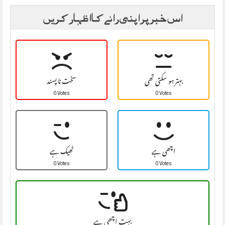
اس خبر پر اپنی رائے کا اظہار کریں
بہتر ہو سکتی تھی
سخت نا پسند
0 Votes
0 Votes
اچھی ہے
ٹھیک ہے
0 Votes
0 Votes
بہت اچھی ہے