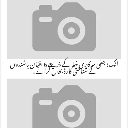
اٹک: جعلی سرکاری خط کے ذریعے 6 افغان باشندوں
کے شناختی کارڈ بحال کرانے…