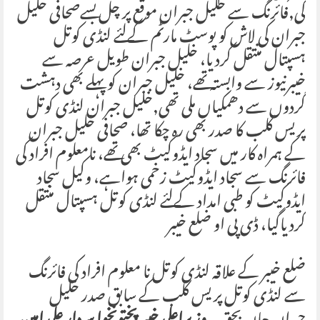
کی,فائرنگ سے خلیل جبران موقع پر چل بسےصحافی خلیل
جبران کی لاش کو پوسٹ مارٹم کےلئے لنڈی کوتل
ہسپتال منتقل کردیا، خلیل جبران طویل عرصہ سے
خیبرنیوز سے وابستہ تھے، خلیل جبران کو پہلے بھی دہشت
گردوں سے دھمکیاں ملی تھی,خلیل جبران لنڈی کوتل
پریس کلب کا صدر بھی رہ چکا تھا، صحافی خلیل جبران
کے ہمراہ کار میں سجاد ایڈوکیٹ بھی تھے، نامعلوم افراد کی
فائرنگ سے سجاد ایڈوکیٹ زخمی ہواہے، وکیل سجاد
ایڈوکیٹ کو طبی امداد کےلئے لنڈی کوتل ہسپتال منتقل
کردیاگیا، ڈی پی او ضلع خیبر
ضلع خیبر کے علاقہ لنڈی کوتل نا معلوم افراد کی فائرنگ
سے لنڈی کوتل پریس کلب کے سابق صدر خلیل