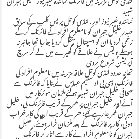
لنڈی کوتل مزرینہ میں فائرنگ نمائندہ خیبرنیوز خلیل جبران
شہید
نمائندہ خیبر نیوز اور ،لنڈی کوتل پریس کلب کے سابق
صدر خلیل جبران کو نامعلوم افراد نے فائرنگ کرکے
زخمی کردیا ان کو ہسپتال منتقل کردیا جارہا تھا جانبر نہ
ہوسکے پولیس نے علاقے کو گھیرے میں لے کر سرچ
آپریشن شروع کردی
تھانہ حدود لنڈی کوتل علاقہ مزرینہ میں نامعلوم افراد کی
فائرنگ، ڈی پی او سلیم عباس نے بتایا کہ فائرنگ سے
صحافی خلیل جبران شہید ہوگئےملزمان موٹرکار میں
آئےاور خلیل جبران پر گھر کے قریب فائرنگ کی، خلیل
جبران گھر جارہے تھے؛ گھر کے قریب ان کی کار خراب
ہوئی، کار پر فائرنگ کے بعد ملزمان فرار ہوگئے, خلیل
جبران کو نامعلوم افراد نے کار سے اتار کر فائرنگ