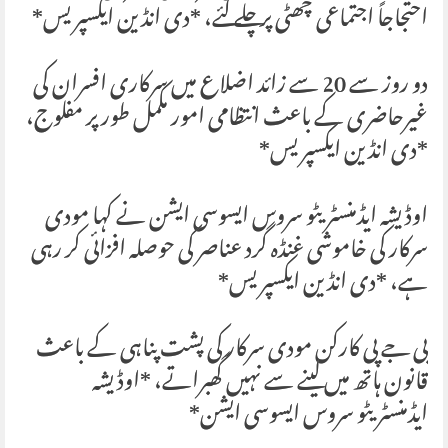
احتجاجاً اجتماعی چھٹی پر چلے گئے، *دی انڈین ایکسپریس*
دو روز سے 20 سے زائد اضلاع میں سرکاری افسران کی
غیرحاضری کے باعث انتظامی امور مکمل طور پر مفلوج،
*دی انڈین ایکسپریس*
اوڈیشہ ایڈمنسٹریٹو سروس ایسوسی ایشن نے کہا مودی
سرکار کی خاموشی غنڈہ گرد عناصر کی حوصلہ افزائی کر رہی
ہے، *دی انڈین ایکسپریس*
بی جے پی کارکن مودی سرکار کی پشت پناہی کے باعث
قانون ہاتھ میں لینے سے نہیں گھبراتے، *اوڈیشہ
ایڈمنسٹریٹو سروس ایسوسی ایشن*