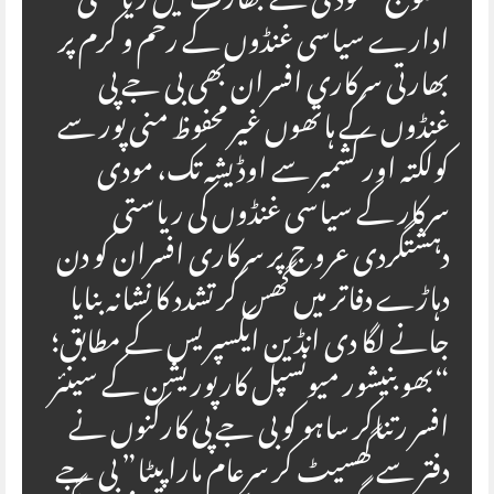
مفلوج* مودی کے بھارت میں ریاستی
ادارے سیاسی غنڈوں کے رحم و کرم پر
بھارتی سرکاری افسران بھی بی جے پی
غنڈوں کے ہاتھوں غیر محفوظ منی پور سے
کولکتہ اور کشمیر سے اوڈیشہ تک، مودی
سرکار کے سیاسی غنڈوں کی ریاستی
دہشتگردی عروج پر سرکاری افسران کو دن
دہاڑے دفاتر میں گھس کر تشدد کا نشانہ بنایا
جانے لگا دی انڈین ایکسپریس کے مطابق؛
“بھوبنیشور میونسپل کارپوریشن کے سینئر
افسر رتناکر ساہو کو بی جے پی کارکنوں نے
دفتر سے گھسیٹ کر سرِعام مارا پیٹا” بی جے