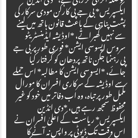
حوصلہ افزائی کر رہی ہے، *دی انڈین
ایکسپریس* بی جے پی کارکن مودی سرکار کی
پشت پناہی کے باعث قانون ہاتھ میں لینے
سے نہیں گھبراتے، *اوڈیشہ ایڈمنسٹریٹو
سروس ایسوسی ایشن* فوری طور پر بی جے
پی رہنما جگن ناتھ پردھان کو گرفتار کیا
جائے، *ایسوسی ایشن کا مطالبہ* اس حملے
سے اوڈیشہ کے سرکاری افسران کا مورال
مکمل طور پر تباہ، وہ اب دفاتر میں خود کو غیر
محفوظ سمجھ رہے ہیں، *دی انڈین
ایکسپریس* ریاست کے اعلیٰ افسران نے
اس وقت تک ڈیوٹی پر واپس نہ آنے کا