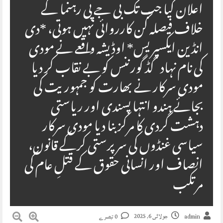
اعلان کیا جب تک بی جے پی رہنما کے
خلاف فیصلہ کُن کارروائی نہیں ہوتی، *دی
انڈین ایکسپریس* اوڈیشہ واقعے نے مودی
کی نام نہاد گڈ گورننس کو بے نقاب کر دیا
مودی سرکار نے بھارت کو جمہوریت کی
بجائے ہندو انتہا پسندی اور ریاستی
دہشت گردی کا مرکز بنا دیا مودی سرکار
سیاسی غنڈوں کی سرپرستی کرکے قانون،
انصاف اور انسانی حقوق کے قتلِ عام کی
مرتکب
جولائی 6, 2025
admin
0 تبصرے