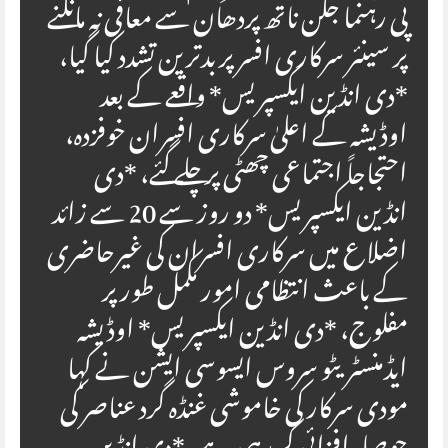
پی رہنما جگن ناتھ پردھان سے معافی نہ مانگنے
پر سینئر سرکاری افسر پر بدترین تشدد کیا گیا،
*دی انڈین ایکسپریس* واقعے کے بعد
اوڈیشہ کے اعلیٰ سرکاری افسران خوفزدہ،
احتجاجاً اجتماعی چھٹی پر چلے گئے، *دی
انڈین ایکسپریس* دو روز سے 20 سے زائد
اضلاع میں سرکاری افسران کی غیرحاضری
کے باعث انتظامی امور مکمل طور پر
مفلوج، *دی انڈین ایکسپریس* اوڈیشہ
ایڈمنسٹریٹو سروس ایسوسی ایشن نے کہا
مودی سرکار کی خاموشی غنڈہ گرد عناصر کی