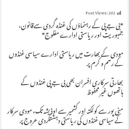
Post Views:
202
*بی جے پی کے رہنماؤں کی غنڈہ گردی سےقانون،
جمہوریت اور ریاستی ادارے مفلوج*
مودی کے بھارت میں ریاستی ادارے سیاسی غنڈوں
کے رحم و کرم پر
بھارتی سرکاری افسران بھی بی جے پی غنڈوں کے
ہاتھوں غیر محفوظ
منی پور سے کولکتہ اور کشمیر سے اوڈیشہ تک، مودی سرکار
کے سیاسی غنڈوں کی ریاستی دہشتگردی عروج پر