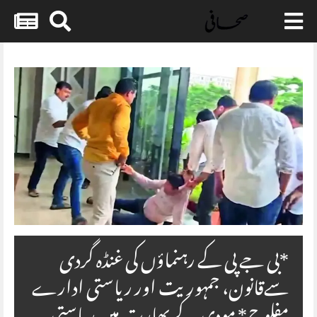
Skip
to
content
*بی جے پی کے رہنماؤں کی غنڈہ گردی
سےقانون، جمہوریت اور ریاستی ادارے