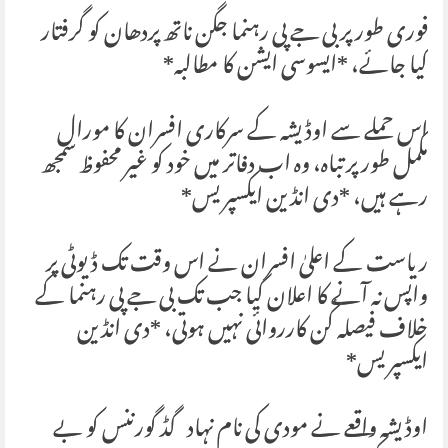
فوری طور پر بی جے پی رہنما جگن ناتھ پردھان کو گرفتار
کیا جائے، *ایسوسی ایشن کا مطالبہ*
اس حملے سے اوڈیشہ کے سرکاری افسران کا مورال
مکمل طور پر تباہ، وہ اب دفاتر میں خود کو غیر محفوظ سمجھ
رہے ہیں، *دی انڈین ایکسپریس*
ریاست کے اعلیٰ افسران نے اس وقت تک ڈیوٹی پر
واپس نہ آنے کا اعلان کیا جب تک بی جے پی رہنما کے
خلاف فیصلہ کُن کارروائی نہیں ہوتی، *دی انڈین
ایکسپریس*
اوڈیشہ واقعے نے مودی کی نام نہاد گڈ گورننس کو بے