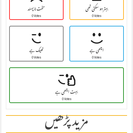
بہتر ہو سکتی تھی
سخت نا پسند
0 Votes
0 Votes
اچھی ہے
ٹھیک ہے
0 Votes
0 Votes
بہت اچھی ہے
0 Votes
مزید پڑھیں