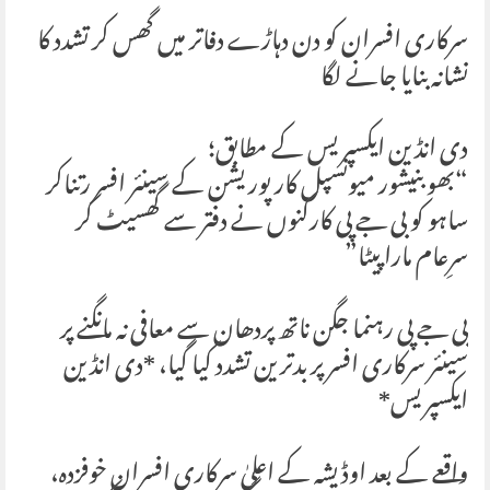
سرکاری افسران کو دن دہاڑے دفاتر میں گھس کر تشدد کا
نشانہ بنایا جانے لگا
دی انڈین ایکسپریس کے مطابق؛
“بھوبنیشور میونسپل کارپوریشن کے سینئر افسر رتناکر
ساہو کو بی جے پی کارکنوں نے دفتر سے گھسیٹ کر
سرِعام مارا پیٹا”
بی جے پی رہنما جگن ناتھ پردھان سے معافی نہ مانگنے پر
سینئر سرکاری افسر پر بدترین تشدد کیا گیا، *دی انڈین
ایکسپریس*
واقعے کے بعد اوڈیشہ کے اعلیٰ سرکاری افسران خوفزدہ،