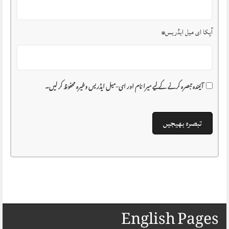
آپکا ای میل ایڈریس
*
آئیندہ تبصرہ کرنے کے لیے میرا نام اور ای-میل ایڈریس وغیرہ محفوظ کر لیں۔
English Pages