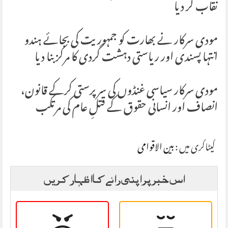
نقاب کر دیا
مودی سرکار نے بھارت کو جمہوریت کی بجائے ہندو
انتہا پسندی اور ریاستی دہشت گردی کا مرکز بنا دیا
مودی سرکار سیاسی غنڈوں کی سرپرستی کرکے قانون،
انصاف اور انسانی حقوق کے قتلِ عام کی مرتکب
کیٹاگری میں :
بین الاقوامی
اس خبر پر اپنی رائے کا اظہار کریں