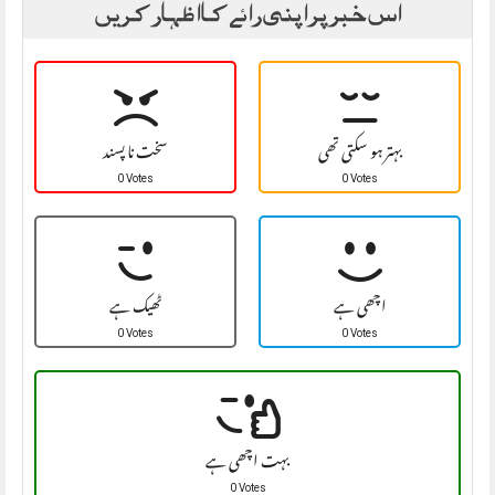
اس خبر پر اپنی رائے کا اظہار کریں
بہتر ہو سکتی تھی
سخت نا پسند
0 Votes
0 Votes
اچھی ہے
ٹھیک ہے
0 Votes
0 Votes
بہت اچھی ہے
0 Votes