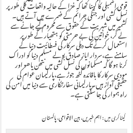
قومی اسمبلی کا کہنا تھا کہ غزا کے حالیہ واقعات کلی طور پر
نسل کشی اور جنگی جرائم کے ضمرے میں آتے ہیں۔
کشمیر میں شہریت کے حقوق سے محروم کیے جانے سے
لے کر، خواتین کی بے حرمتی کو ہتھیار کے طور پر
استعمال کرنے تک دہلی سرکار کی فسطائیت دنیا کے
سامنے ہے،سردار ایاز صادق بولے مسلم دنیا کو ادراک
کرنا ہو گا کہ مسلمانوں کی نسل کشی میں نتھن یاھو اور
مودی سرکار کا باقائدہ گٹھ جوڑ ہے،پارلیمان عوام کی
حقیقی آواز ہیں۔پارلیمانی سفارتکاری سے دنیا میں امن کی
راہ ہموار کی جا سکتی ہے۔
کیٹاگری میں :
اہم خبریں
،
بین الاقوامی
،
پاکستان