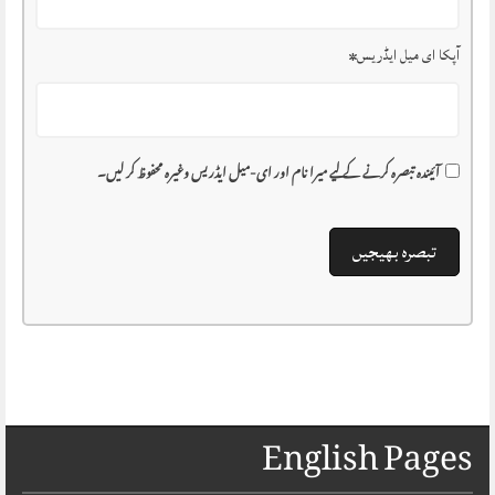
آپکا ای میل ایڈریس
*
آئیندہ تبصرہ کرنے کے لیے میرا نام اور ای-میل ایڈریس وغیرہ محفوظ کر لیں۔
English Pages