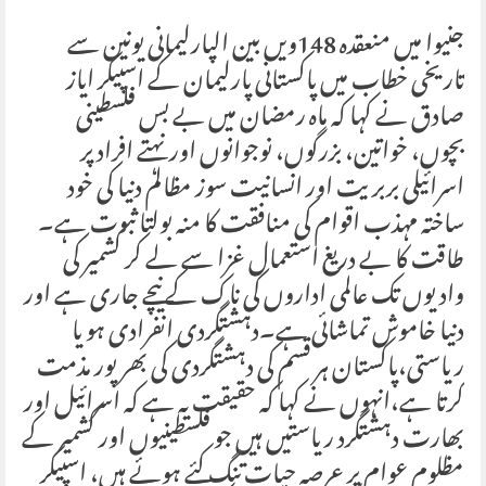
جنیوا میں منعقدہ 148ویں بین الپارلیمانی یونین سے
تاریخی خطاب میں پاکستانی پارلیمان کے اسپیکر ایاز
صادق نے کہا کہ ماہ رمضان میں بے بس فلسطینی
بچوں، خواتین، بزرگوں، نوجوانوں اور نہتے افراد پر
اسرائیلی بربریت اور انسانیت سوز مظالم دنیا کی خود
ساختہ مہذب اقوام کی منافقت کا منہ بولتا ثبوت ہے۔
طاقت کا بے دریغ استعمال غزا سے لے کر کشمیر کی
وادیوں تک عالمی اداروں کی ناک کے نیچے جاری ہے اور
دنیا خاموش تماشائی ہے۔دہشتگردی انفرادی ہو یا
ریاستی،پاکستان ہر قسم کی دہشتگردی کی بھرپور مذمت
کرتا ہے،انہوں نے کہا کہ حقیقت یہ ہے کہ اسرائیل اور
بھارت دہشتگرد ریاستیں ہیں جو فلسطینیوں اور کشمیر کے
مظلوم عوام پر عرصہ حیات تنگ کئے ہوئے ہیں، اسپیکر