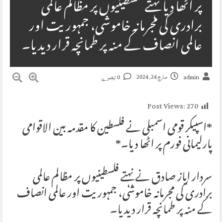
پر اٹھا دیا نہتے فلسطینیوں پر مظالم عالمی
برادری کی مجرمانہ خاموشی، جمہوریت اور
عالمی انصاف کے منہ پر طمانچہ قرار دیدیا۔
مارچ 24, 2024
admin
0 تبصرے
Post Views:
270
*اسپیکر قومی اسمبلی نے فلسطین کا مقدمہ بین الاقوامی
پارلیمانی فورم پر اٹھا دیا۔*
سردار ایاز صادق نے نہتے فلسطینیوں پر مظالم عالمی
برادری کی مجرمانہ خاموشی، جمہوریت اور عالمی انصاف
کے منہ پر طمانچہ قرار دیدیا۔