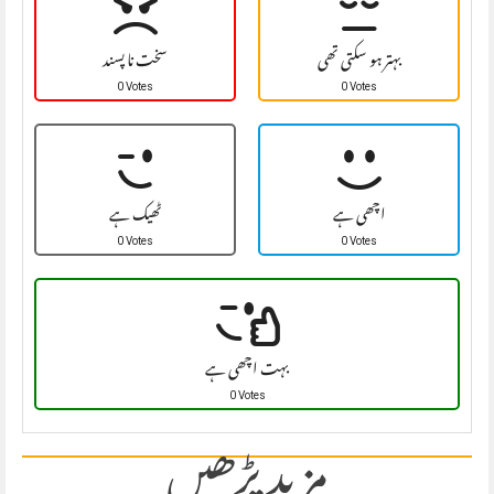
بہتر ہو سکتی تھی
سخت نا پسند
0 Votes
0 Votes
اچھی ہے
ٹھیک ہے
0 Votes
0 Votes
بہت اچھی ہے
0 Votes
مزید پڑھیں