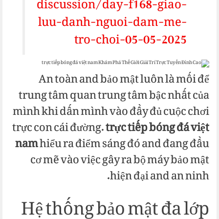
discussion/day-f168-giao-
luu-danh-nguoi-dam-me-
tro-choi-05-05-2025
An toàn and bảo mật luôn là mối để
trung tâm quan trung tâm bậc nhất của
mình khi dấn mình vào đầy đủ cuộc chơi
trực con cái đường.
trực tiếp bóng đá việt
nam
hiểu ra điểm sáng đó and đang đầu
cơ mẽ vào việc gây ra bộ máy bảo mật
hiện đại and an ninh.
Hệ thống bảo mật đa lớp