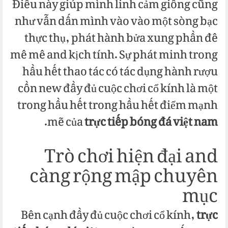
Điều này giúp mình linh cảm giống cũng
như vẫn dấn mình vào vào một sòng bạc
thực thụ, phát hành bửa xung phần đê
mê mê and kịch tính. Sự phát minh trong
hầu hết thao tác có tác dụng hành rượu
cồn new đầy đủ cuộc chơi cổ kính là một
trong hầu hết trong hầu hết điểm mạnh
.
mẽ của
trực tiếp bóng đá việt nam
Trò chơi hiện đại and
càng rộng mập chuyên
mục
Bên cạnh đầy đủ cuộc chơi cổ kính,
trực