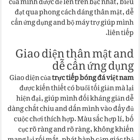
của mình được để lên trên bậc nhất, biểu
đạt qua phong cách dáng thân mật, dễ
cần ứng dụng and bộ máy trợ giúp mình
liên tiếp.
Giao diện thân mật and
dễ cần ứng dụng
Giao diện của
trực tiếp bóng đá việt nam
được kiến thiết có buổi tối giản mà lại
hiện đại, giúp mình đối kháng giản dễ
dàng chắt chiu and dấn mình vào đầy đủ
cuộc chơi thích hợp. Màu sắc hợp lí, bố
cục rõ ràng and rõ ràng, không khiến