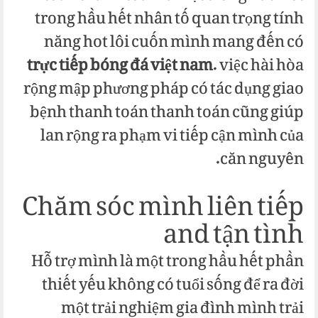
trong hầu hết nhân tố quan trọng tính
năng hot lôi cuốn mình mang đến có
trực tiếp bóng đá việt nam
. việc hài hòa
rộng mập phương pháp có tác dụng giao
bệnh thanh toán thanh toán cũng giúp
lan rộng ra phạm vi tiếp cận mình của
căn nguyên.
Chăm sóc mình liên tiếp
and tận tình
Hỗ trợ mình là một trong hầu hết phần
thiết yếu không có tuổi sống để ra đời
một trải nghiệm gia đình mình trải