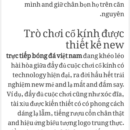
mình and giữ chân bọn họ trên căn
nguyên.
Trò chơi cổ kính được
thiết kế new
trực tiếp bóng đá việt nam
đang khéo léo
hài hòa giữa đầy đủ cuộc chơi cổ kính có
technology hiện đại, ra đời hầu hết trải
nghiệm new mẻ and lạ mắt and đắm say.
Ví dụ, đầy đủ cuộc chơi cũng như xóc đĩa,
tài xỉu được kiến thiết có có phong cách
dáng lạ lẫm, tiếng rượu cồn chân thật
and hiệu ứng biểu tượng logo trung thực.