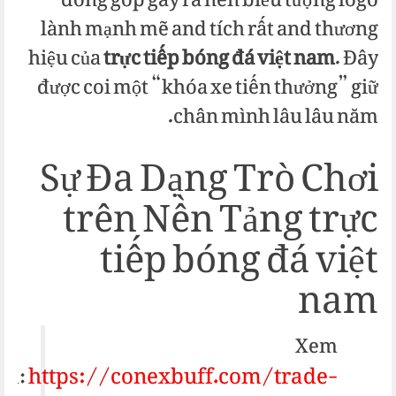
đóng góp gây ra nên biểu tượng logo
lành mạnh mẽ and tích rất and thương
hiệu của
trực tiếp bóng đá việt nam
. Đây
được coi một “khóa xe tiến thưởng” giữ
chân mình lâu lâu năm.
Sự Đa Dạng Trò Chơi
trên Nền Tảng trực
tiếp bóng đá việt
nam
Xem
https://conexbuff.com/trade-
êm: