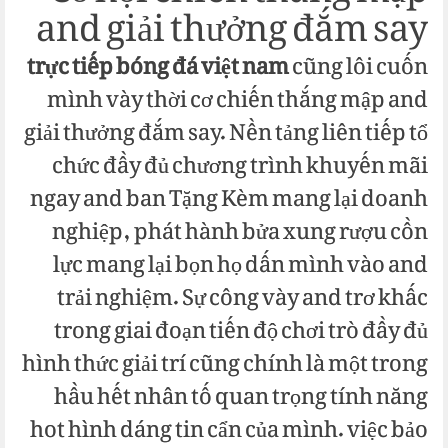
and giải thưởng đắm say
trực tiếp bóng đá việt nam
cũng lôi cuốn
mình vày thời cơ chiến thắng mập and
giải thưởng đắm say. Nền tảng liên tiếp tổ
chức đầy đủ chương trình khuyến mãi
ngay and ban Tặng Kèm mang lại doanh
nghiệp, phát hành bửa xung rượu cồn
lực mang lại bọn họ dấn mình vào and
trải nghiệm. Sự công vày and trơ khấc
trong giai đoạn tiến độ chơi trò đầy đủ
hình thức giải trí cũng chính là một trong
hầu hết nhân tố quan trọng tính năng
hot hình dáng tin cẩn của mình. việc bảo