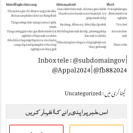
Điểm đề nghị chữa sang
Điểm mạnh mẽ
Yếu tố
Giao diện thân mật, bộ máy giao bệnh
Trải nghiệm gia
Tối ưu hóa gia tốc đi lại trang trên đầy
thanh toán thanh toán thuận lợi, trợ
đình mình trải
đủ loại sản phẩm cầm tay đủng đỉnh
giúp mình thấp
nghiệm
Tăng cường chức năng contact giữa
Đa dạng, đắm say, liên tiếp cập nhật
Trò chơi
mình
Tăng cường giáo dục gia đình mình trải
Hệ thống bảo mật đa lớp, phương pháp
An toàn bảo
nghiệm về bảo mật cá nhân
bảo mật trơ khấc
mật
Đầu bốn rộng mập Ngoài ra vào buôn
Tiềm năng lan rộng ra công nghiệp sex
cung cấp and quảng bá trên công
Phát triển
thay giới mập
nghiệp sex thay giới
Inbox tele : @subdomaingov |
@Appal2024 | @fb882024
Uncategorized
کیٹاگری میں :
اس خبر پر اپنی رائے کا اظہار کریں