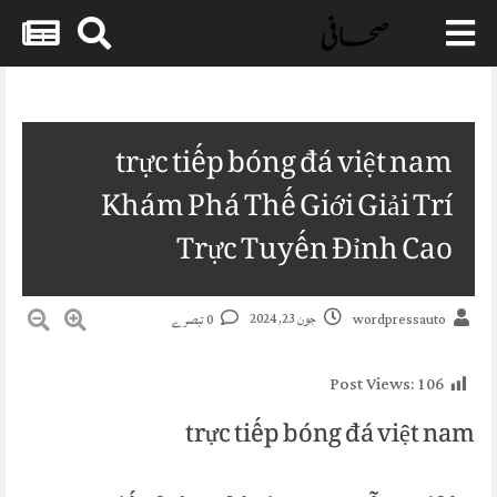
Skip
to
content
trực tiếp bóng đá việt nam
Khám Phá Thế Giới Giải Trí
Trực Tuyến Đỉnh Cao
جون 23, 2024
0 تبصرے
wordpressauto
Post Views:
106
trực tiếp bóng đá việt nam