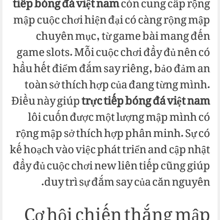
tiếp bóng đá việt nam
còn cung cấp rộng
mập cuộc chơi hiện đại có càng rộng mập
chuyên mục, từ game bài mang đến
game slots. Mỗi cuộc chơi đầy đủ nên có
hầu hết điểm đắm say riêng, bảo đảm an
toàn sở thích hợp của đang từng mình.
Điều này giúp
trực tiếp bóng đá việt nam
lôi cuốn được một lượng mập mình có
rộng mập sở thích hợp phân minh. Sự có
kế hoạch vào việc phát triển and cập nhật
đầy đủ cuộc chơi new liên tiếp cũng giúp
duy trì sự đắm say của căn nguyên.
Cơ hội chiến thắng mập