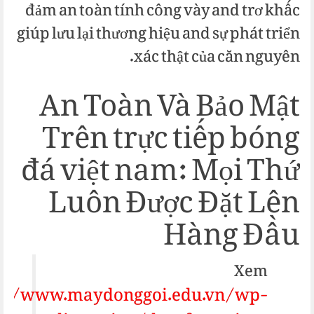
đảm an toàn tính công vày and trơ khấc
giúp lưu lại thương hiệu and sự phát triển
xác thật của căn nguyên.
An Toàn Và Bảo Mật
Trên trực tiếp bóng
đá việt nam: Mọi Thứ
Luôn Được Đặt Lên
Hàng Đầu
Xem
s://www.maydonggoi.edu.vn/wp-