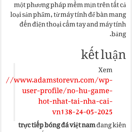
một phương pháp mềm mịn trên tất cả
loại sản phẩm, từ máy tính để bàn mang
đến điện thoại cầm tay and máy tính
bảng.
kết luận
Xem
ps://www.adamstorevn.com/wp-
user-profile/no-hu-game-
hot-nhat-tai-nha-cai-
vn138-24-05-2025
trực tiếp bóng đá việt nam
đang kiên