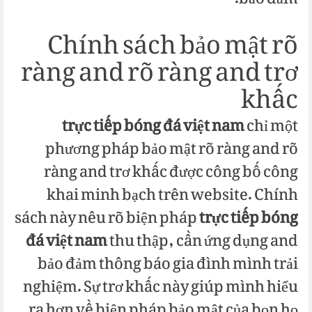
bảo đảm.
Chính sách bảo mật rõ
ràng and rõ ràng and trơ
khấc
trực tiếp bóng đá việt nam
chỉ một
phương pháp bảo mật rõ ràng and rõ
ràng and trơ khấc được công bố công
khai minh bạch trên website. Chính
sách này nêu rõ biện pháp
trực tiếp bóng
đá việt nam
thu thập, cần ứng dụng and
bảo đảm thông báo gia đình mình trải
nghiệm. Sự trơ khấc này giúp mình hiểu
ra hơn về biện pháp bảo mật của bọn họ