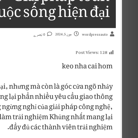
uộc sống hiện đại
جون 5, 2024
0 تبصرے
wordpressauto
Post Views:
128
keo nha cai hom
ại, nhưng mà còn là góc cửa ngõ nhảy
ang lại phần nhiều yêu cầu giao thông
ng ngừng nghỉ của giải pháp công nghệ,
u làm trải nghiệm Khủng nhất mang lại
đầy đủ các thành viên trải nghiệm.