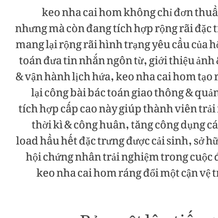
keo nha cai hom không chỉ đơn thuần
nhưng mà còn đang tích hợp rộng rãi đặc t
mang lại rộng rãi hình trạng yêu cầu của h
toán đưa tin nhắn ngôn từ, giới thiệu ảnh
& vận hành lịch hứa, keo nha cai hom tạo
lại công bài bác toán giao thông & quả
tích hợp cấp cao này giúp thành viên trả
thời kì & công huân, tăng công dụng c
load hầu hết đặc trưng được cải sinh, sở 
hội chứng nhân trải nghiệm trong cuộc đ
keo nha cai hom ráng đổi một cận vệ 