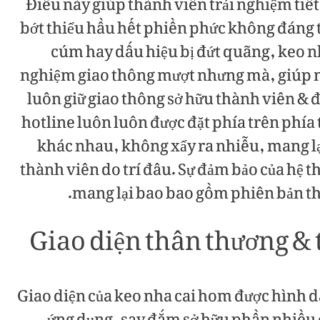
Điều này giúp thành viên trải nghiệm tiết
bớt thiểu hầu hết phiền phức không đáng 
cúm hay dấu hiệu bị đứt quãng, keo nha 
nghiệm giao thông mượt nhưng mà, giúp m
luôn giữ giao thông sở hữu thành viên & 
hotline luôn luôn được đặt phía trên phí
khác nhau, không xẩy ra nhiễu, mang l
thành viên do trí đâu. Sự đảm bảo của hệ 
mang lại bao bao gồm phiên bản thâ
Giao diện thân thương & 
Giao diện của keo nha cai hom được hình d