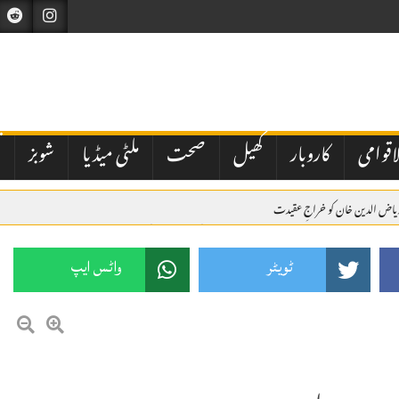
اقوامی
کاروبار
کھیل
صحت
ملٹی میڈیا
شوبز
ت
ریاض الدین خان کو خراجِ عقیدت
 گھبرا کر بھارت نے اسرائیل سے بھی دفاعی تعاون بڑھانے کی درخواست کی ہے
میں ولی عہد و وزیراعظم شہزادہ محمد بن سلمان کی میزبانی میں ہونے والے سربراہی اجلاس میں وزیراعظم ش
ٹویٹر
واٹس ایپ
کراچی میں مبینہ پولیس اہلکاروں کی شہریوں سے بھتہ خوری کی ویڈیو وائرل، سخت کارروائی کا مطالبہ