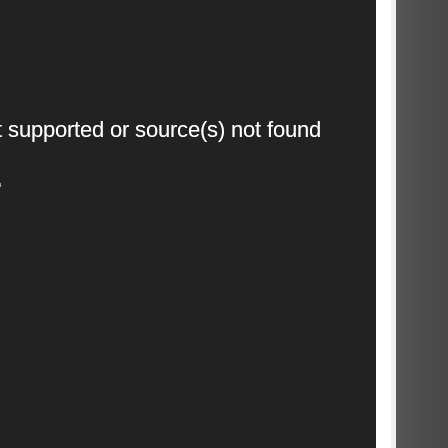
Video
t supported or source(s) not found
Player
4