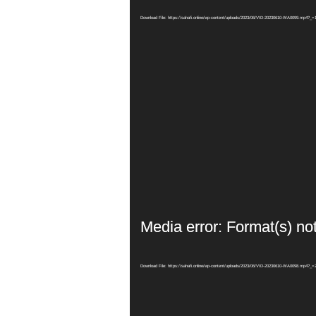
Download File: https://sahafi.online/wp-content/uploads/2023/06/VID-20230610-WA0099.mp4?_=
Media error: Format(s) no
Download File: https://sahafi.online/wp-content/uploads/2023/06/VID-20230610-WA0098.mp4?_=