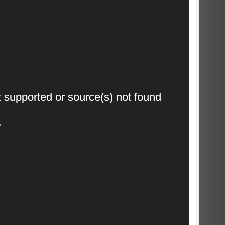
Video
t supported or source(s) not found
Player
8