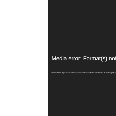
Media error: Format(s) no
Download File: https://sahafi.online/wp-content/uploads/2023/06/VID-20230610-WA0097.mp4?_=