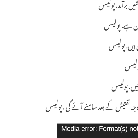
شیں برآمد. پولیسں
 ہیں. پولیسں
ولیسں
ئیں. پولیسں
جہ تفتیش کے بعد سامنے آئے گی . پولیسں
Media error: Format(s) no