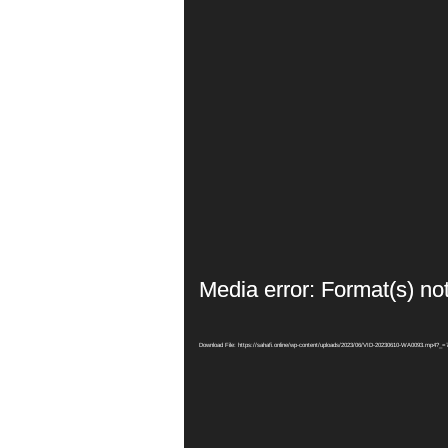
Media error: Format(s) no
Download File: https://sahafi.online/wp-content/uploads/2023/06/VID-20230610-WA0093.mp4?_=