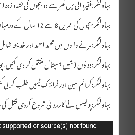
بہاولنگر:فقیروالی میں گھر سے دو بچوں کی تشدد زدہ لا
بہاولنگر:بچوں کی عمریں 8 سے 12 سال کے درمیان ہے. پولیسں
بہاولنگر:مرنے والوں میں محمد احمد اور خدیجہ شامل
بہاولنگر:دونوں لاشیں ہسپتال منتقل کر دی گئیں. پ
بہاولنگر:کرائم سین اور فرانزک ٹیمیں طلب کر لی گ
بہاولنگر:پولیسں نے کارروائی شروع کردی قتل کی و
Video
t supported or source(s) not found
Player