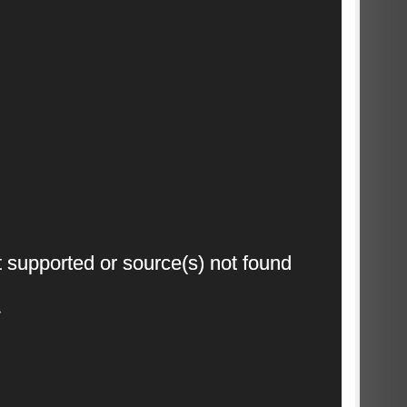
Video
t supported or source(s) not found
Player
7