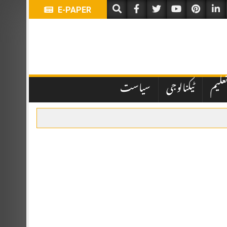
E-PAPER
علیم
ٹیکنالوجی
سیاست
ہباز شریف اور ترک صدر رجب طیب اردوان نے شرکت کی۔