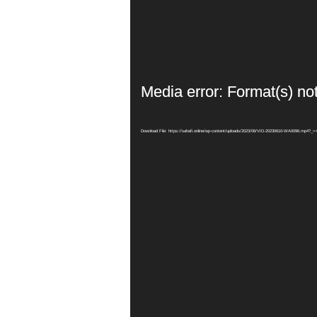
Media error: Format(s) no
Download File: https://sahafi.online/wp-content/uploads/2023/06/VID-20230610-WA0096.mp4?_=