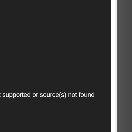
1
Video
t supported or source(s) not found
Player
2