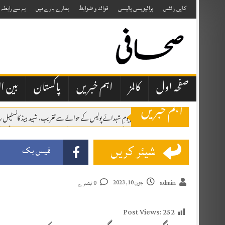
Skip
to
کاپی رائٹس
پرائیویسی پالیسی
قوائد و ضوابط
ہمارے بارے میں
ہم سے رابطہ
content
صفحہ اول
کالمز
اہم خبریں
پاکستان
بین ال
اہم خبریں
پشاور پریس کلب میں یومِ شہدائے پولیس کے حوالے سے تقریب، شہید ہیڈ کانسٹیبل 
مکہ مشترکہ دفاعی معاہدہ: پاکستان، سعودی عرب اور ترکی کا تاریخی دفاعی اتحاد قائم
شیئر کریں
پاکستان، سعودی عرب اور ترکی کے درمیان تاریخی مشترکہ دفاعی معاہدہ مکہ مکرمہ 
فیس بک
صحافتی تنظیمیں خود فیک نیوز اور پروپیگنڈا کرنے والوں کا احتساب کریں، عظمیٰ بخاری
جون 10, 2023
admin
0 تبصرے
Post Views:
252