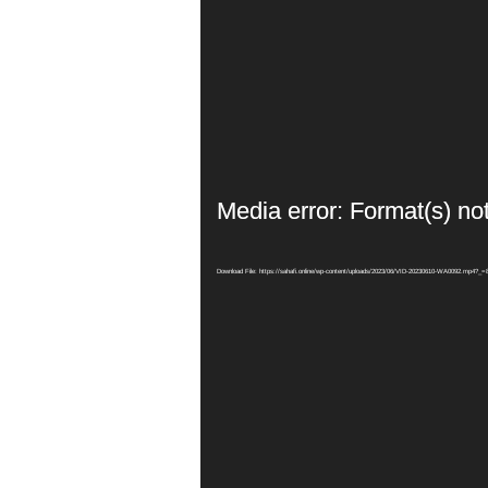
Media error: Format(s) no
Download File: https://sahafi.online/wp-content/uploads/2023/06/VID-20230610-WA0092.mp4?_=