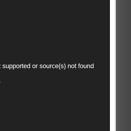
Video
t supported or source(s) not found
Player
3