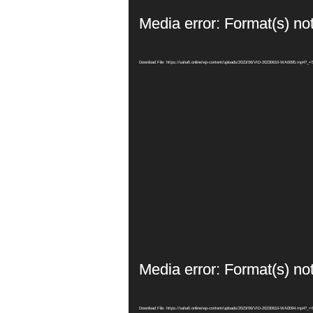
Media error: Format(s) no
Download File: https://sahafi.online/wp-content/uploads/2023/06/VID-20230610-WA0095.mp4?_=
Media error: Format(s) no
Download File: https://sahafi.online/wp-content/uploads/2023/06/VID-20230610-WA0094.mp4?_=