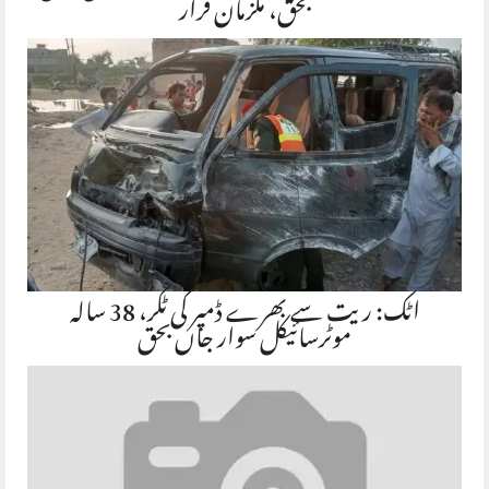
بحق، ملزمان فرار
اٹک: ریت سے بھرے ڈمپر کی ٹکر، 38 سالہ
موٹرسائیکل سوار جاں بحق