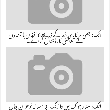
اٹک: جعلی سرکاری خط کے ذریعے 6 افغان باشندوں
کے شناختی کارڈ بحال کرانے…
اٹک: ستار چوک میں فائرنگ، 19 سالہ نوجوان جاں