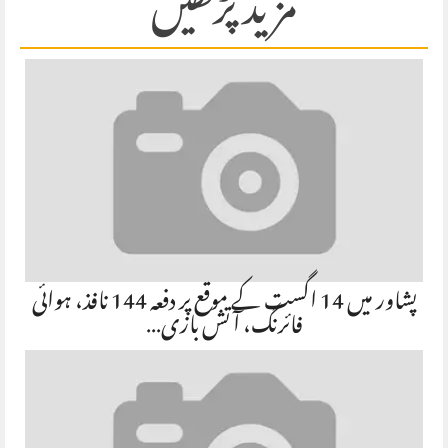
مزید پڑھیں
پشاور میں 14 اگست کے موقع پر دفعہ 144 نافذ، ہوائی
فائرنگ، آتش بازی…