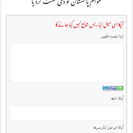
عوام پاکستان کو ڈی لسٹ کردیا
آپکا ای میل ایڈریس شائع نہیں کیا جائے گا
اپنا تبصرہ لکھیں
آپکا نام
*
آپکا ای میل ایڈریس
*