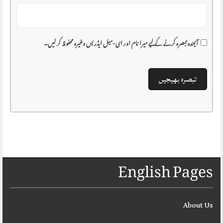
آئیندہ تبصرہ کرنے کے لیے میرا نام اور ای-میل ایڈریس وغیرہ محفوظ کر لیں۔
English Pages
About Us