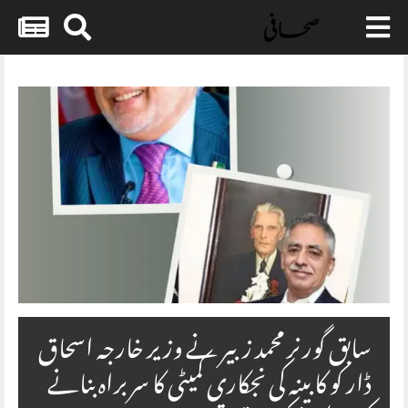
Skip
to
content
سابق گورنر محمد زبیر نے وزیر خارجہ اسحاق
ڈار کو کابینہ کی نجکاری کمیٹی کا سربراہ بنانے