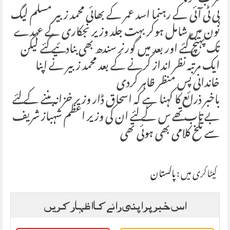
پی ٹی آئی کے رہنما اسد عمر کے بھائی محمد زبیر مسلم لیگ
نون میں شامل ہوکر بہت جلد وزیر نجکاری کے عہدے
تک پہنچ گئے اور بعد میں گورنر سندھ بھی بنادئیے گئے لیکن
ایک مرتبہ نظر انداز کرنے کے بعد محمد زبیر نے اپنا
خاندانی پس منظر ظاہر کردی
باخبر ذرائع کا کہنا ہے کہ اسحاق ڈار وزیر خزانہ بننے کے لئے
بے تاب تھے س کے لئے ان کی وزیر اعظم شہباز شریف
سے تلخ کلامی بھی ہوئی تھی
کیٹاگری میں :
پاکستان
اس خبر پر اپنی رائے کا اظہار کریں