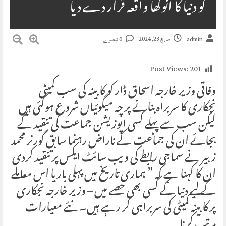
کو دنیا کا انوکھا واقعہ قرار دے دیا
مارچ 23, 2024
admin
0 تبصرے
Post Views:
201
وفاقی وزیر خارجہ اسحاق ڈار کو کابینہ کی سب کمیٹی
نجکاری کا سربراہ بنانے پر چہ میگوئیاں شروع ہوگئی ہیں
لیکن سب سے پہلے کسی اپوزیشن جماعت کی تنقید کے
بجائے ان کی جماعت کے ناراض رہنما سابق گورنر محمد
زبیر نے سماجی رابطے کی ویب سائٹ ایکس پر تنقید کردی
ان کا کہنا ہے کہ ” ہماری تاریخ میں پہلی بار یا اس معاملے
کے لیے دنیا کے کسی بھی حصے میں – وزیر خارجہ نجکاری
پر کابینہ کمیٹی کی سربراہی کر رہے ہیں۔ نئے معیارات
مرتب کرنا