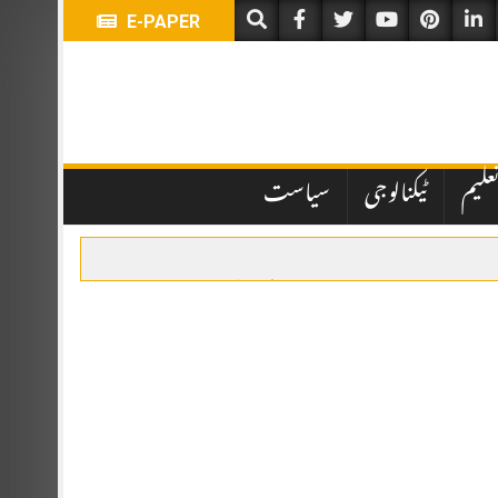
E-PAPER
علیم
ٹیکنالوجی
سیاست
یں تاخیر نے انتظامی اور قانونی پہلوؤں پر سوالات کھڑے کر دیے ہیں۔