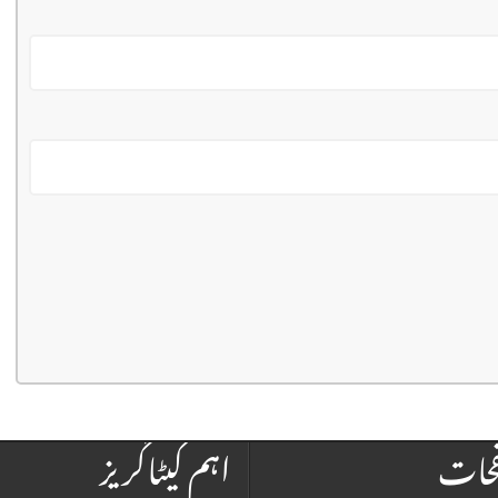
فحات
اہم کیٹاگریز