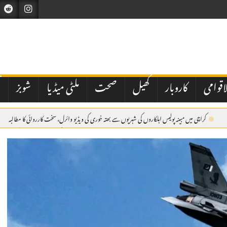
اقوامی
کاروبار
کھیل
صحت
ملٹی میڈیا
شوبز
ت
کراچی میں مبینہ پولیس اہلکاروں کی شہریوں سے بھتہ خوری کی ویڈیو وائرل، سخت کارروائی کا مطالبہ
ر پزشکیان
اسلام آباد: وفاقی حکومت کی جانب سے نیشنل بینک آف پاکستان کے نئے صدر کی تعیناتی م
دی عرب پہنچ گئے۔