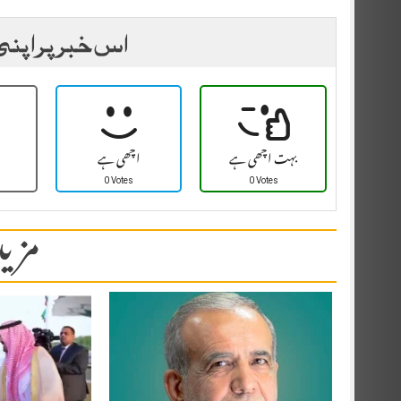
اس خبر پر اپنی
بہت اچھی ہے
اچھی ہے
0 Votes
0 Votes
مزید