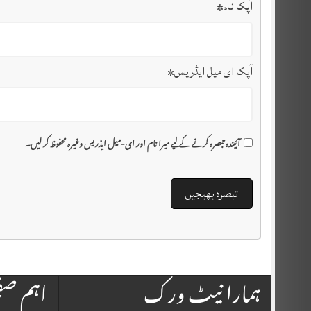
آپکا نام
*
آپکا ای میل ایڈریس
*
آئیندہ تبصرہ کرنے کے لیے میرا نام اور ای-میل ایڈریس وغیرہ محفوظ کر لیں۔
ہمارا نیٹ ورک
اہم ص