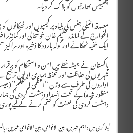
چھبیس بھارتیوں کو ہلاک کر دیا۔
مصدقہ انٹیلی جنس کی بنیاد پر کیمپوں اور ٹھکانوں کو
الخوارج کے کمانڈر علیم خان خوشحالی اور کمانڈر اخت
ایک خفیہ ٹھکانے اور گولہ بارود کا ذخیرہ اور مراکیز س
پاکستان نے ہمیشہ خطے میں امن و استحکام کو برق
شہریوں کی حفاظت اور تحفظ ہماری اولین ترجیح ہے
اداروں کی طرف سے وژن “اعظمی استحکم” (جیسا کہ 
منظور شدہ) کے تحت انسداد دہشت گردی کی ہماری ا
دہشت گردی کی لعنت کو ختم کرنے کے لیے پوری
کیٹاگری میں :
اہم خبریں
،
بین الاقوامی
،
بین الاقوامی خبریں
،
پاک