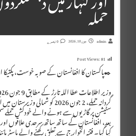
اور کنہار میں دہشتگردو
حملہ
جون 10, 2026
admin
0 تبصرے
Post Views:
81
✒️پاکستان کا افغانستان کے صوبہ خوست، پکتیکا اور
سٹیشن پر گاڑیوں سے ہونے والے خودکش حملے س
بعد، افغانستان کے ساتھ ساتھ سرحدی علاقوں او
کیا گیا۔ فتنہ الخوارج سے تعلق رکھنے والے ماسٹر ما