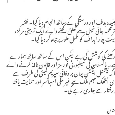
 چنیدہ ہدف اور درستگی کے ساتھ انجام دیا گیا۔ فتنہ
ر محمد جانی خیل سے تعلق رکھنے والے ایک تربیتی مرکز،
میت چار اہداف کو مکمل طور پر تباہ کر دیا گیا۔
رار رکھنے کی کوشش کی ہے لیکن اس کے ساتھ ساتھ ہمارے
۔ پاکستان کی سیکیورٹی فورسز اور قانون نافذ کرنے والے
نیشنل ایکشن پلان پر وفاقی سپریم کمیٹی کی طرف سے
نتھک مہم ملک سے غیر ملکی اسپانسر اور حمایت یافتہ
 رفتار سے جاری رہے گی۔
ستان