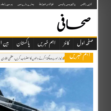
Skip
to
کاپی رائٹس
پرائیویسی پالیسی
قوائد و ضوابط
ہمارے بارے میں
ہم سے رابطہ
content
صفحہ اول
کالمز
اہم خبریں
پاکستان
بین ال
اہم خبریں
صحافتی تنظیمیں خود فیک نیوز اور پروپیگنڈا کرنے والوں کا احتساب کریں، عظمیٰ بخاری
ایران کے ہمسایہ ممالک نے دشمن عناصر کو اپنی سرزمین استعمال نہیں کرنے دی، صد
وزیراعظم شہباز شریف شہزادہ محمد بن سلمان بن عبدالعزیز آل سعود کی دعوت پر سعو