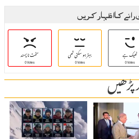
 رائے کا اظہار کریں
ٹھیک ہے
بہتر ہو سکتی تھی
سخت نا پسند
0 Votes
0 Votes
0 Votes
 پڑھیں