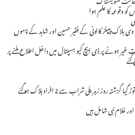
ل حالت تشویشناک
 کو وقوعہ کا علم ہوا
 بلاک پیپلز کالونی کے فقیر حسین اور شاہد کے ناموں
 غیر ہونے پر ڈی ایچ کیو ہسپتال میں داخل اطلاع ملنے پر
گئے
شراب سے متاثرہ تیسرا شخص بھی ہسپتال میں دم توڑ گیا گزشتہ روز زہریلی شراب سے 2 افراد ہلاک ہوگئے
ور غلام نبی شامل ہیں