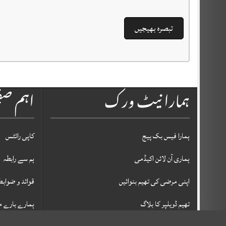
ہمارا نیٹ ورک
اہم ص
ہمارا فیس بک پیج
کاپی رائٹس
ہماری آن لائن اکیڈمی
ہم سے رابطہ
اپنی مرضی کی تھیم بنوائیں
قوائد و ضوابط
تھیم ڈویلپر کا بلاگ
ہمارے بارے م