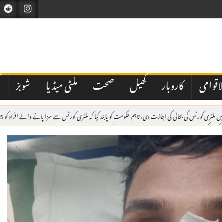
اقوامی
کاروبار
کھیل
صحت
ملٹی میڈیا
شوبز
ت
یکشن کمیشن نے شاہد خاقان عباسی کی جماعت عوام پاکستان کو ڈی لسٹ کردیا
مکہ مشترکہ دفاعی مع