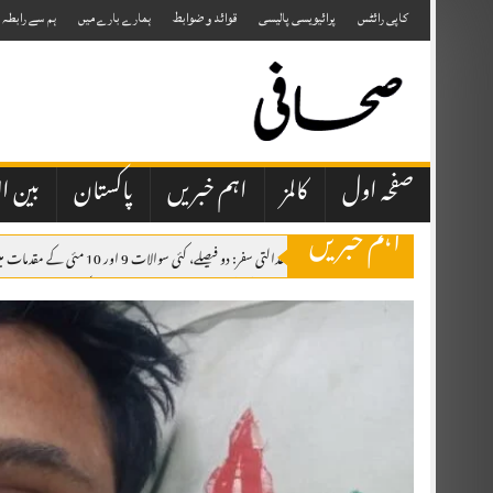
Skip
to
کاپی رائٹس
پرائیویسی پالیسی
قوائد و ضوابط
ہمارے بارے میں
ہم سے رابطہ
content
صفحہ اول
کالمز
اہم خبریں
پاکستان
بین ال
اہم خبریں
جسٹس مسرت ہلالی کا عدالتی سفر: دو فیصلے، کئی سوالات 9 اور 10 مئی کے مقدمات میں ملٹری کورٹس کی بحالی کی اجازت دی، تاہم حکومت کو پابند کیا کہ ملٹری کورٹس سے سزا پانے والے افراد کو 45 دن کے اندر ہائی کورٹ میں آزادانہ اپیل کا حق دیا جائے۔
راجہ فاروق حیدر کی چناری، چکوٹھی آمد، شاندار استقبال، اظہارِ تشکر ریلی
ال
پیٹرول اور ڈیزل کی قیمتوں میں کمی کا فیصلہ، نوٹیفکیشن جاری