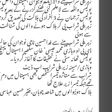
زہریلی شراب پینے والا ایک نوجوان ہسپتال داخ
پولیس واقعہ سے لاعلم کئی گھنٹے گزرنے کے بعد پولیس
پولیس ترجمان نے 3 افراد کی ہلاکت کی تصدیق کردی
زہریلی شراب پی کر ہلاک ہونے والوں کی شناخت وی
سے ہوئی
زہریلی شراب پینے سے فداحسین نامی نوجوان کی حالت
ڈی پی او وہاڑی محمد عیسی’ خان سکھیرا ہسپتال پہنچ 
پولیس تھانہ سٹی نے تحقیقات کا آغاز کر دیا۔
وہاڑی/مبینہ زیریلی شراب اپ ڈیٹ
تھےجبکہ تیسرا زیر علاج تھا
ہلاک ہونیوالوں میں شاھد چوہان،فقیر حسین عباسی ا