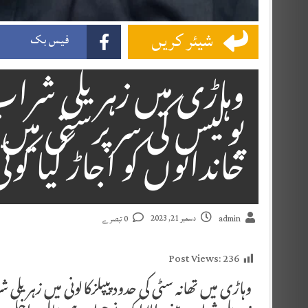
شیئر کریں
فیس بک
خاندانوں کو اجاڑ گیا کوئی
دسمبر 21, 2023
admin
0 تبصرے
Post Views:
236
وہاڑی میں تھانہ سٹی کی حدود پیپلزکالونی میں زہریلی شراب پینے