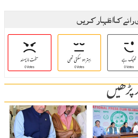
 رائے کا اظہار کریں
ٹھیک ہے
بہتر ہو سکتی تھی
سخت نا پسند
0 Votes
0 Votes
0 Votes
 پڑھیں