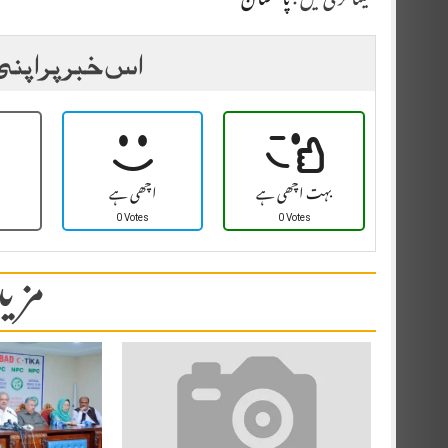
کیٹاگری میں :
پاکستان
اس خبر پر اپنی
بہت اچھی ہے
اچھی ہے
0 Votes
0 Votes
مزید