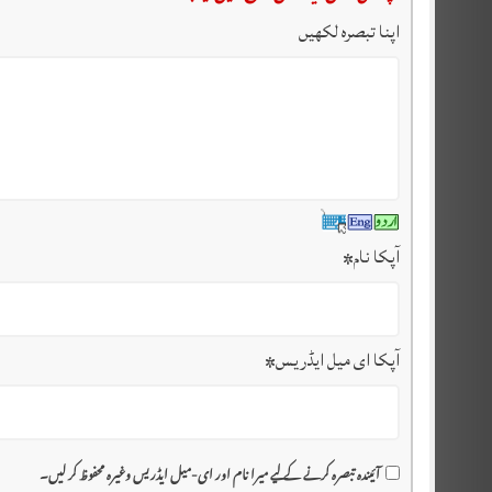
اپنا تبصرہ لکھیں
آپکا نام
*
آپکا ای میل ایڈریس
*
آئیندہ تبصرہ کرنے کے لیے میرا نام اور ای-میل ایڈریس وغیرہ محفوظ کر لیں۔