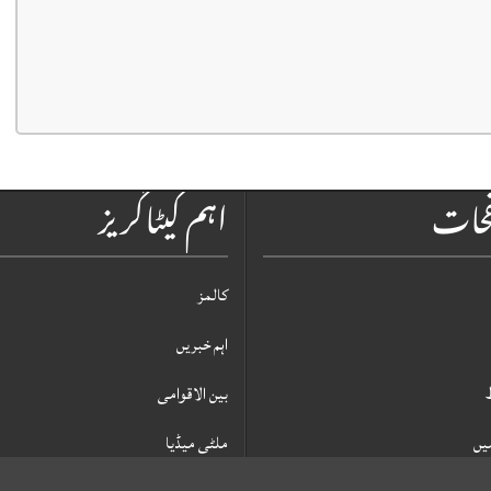
فحات
اہم کیٹاگریز
کالمز
اہم خبریں
بین الاقوامی
یں
ملٹی میڈیا