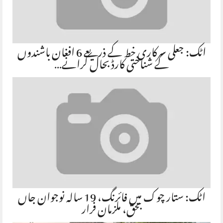
اٹک: جعلی سرکاری خط کے ذریعے 6 افغان باشندوں
کے شناختی کارڈ بحال کرانے…
اٹک: ستار چوک میں فائرنگ، 19 سالہ نوجوان جاں
بحق، ملزمان فرار