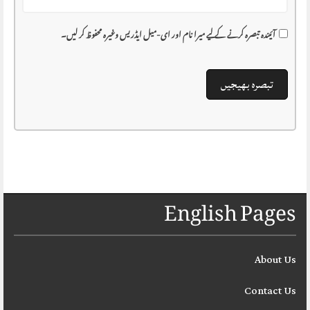
آئیندہ تبصرہ کرنے کے لیے میرا نام اور ای-میل ایڈریس وغیرہ محفوظ کر لیں۔
English Pages
About Us
Contact Us