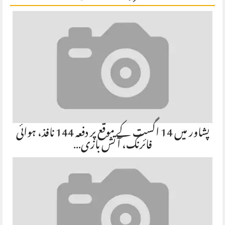
پشاور میں 14 اگست کے موقع پر دفعہ 144 نافذ، ہوائی
فائرنگ، آتش بازی…