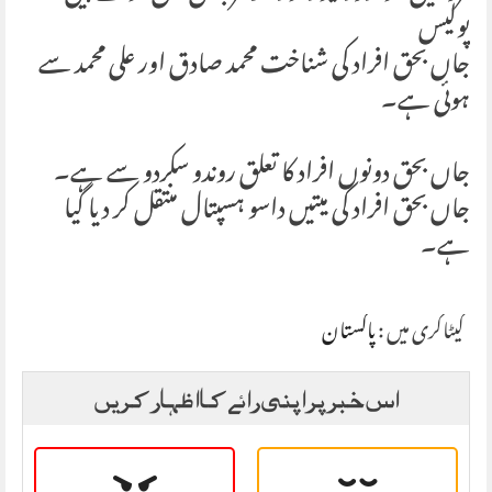
پولیس
جاں بحق افراد کی شناخت محمد صادق اور علی محمد سے
ہوئی ہے۔
جاں بحق دونوں افراد کا تعلق روندو سکردو سے ہے۔
جاں بحق افراد کی میتیں داسو ہسپتال منتقل کر دیا گیا
ہے۔
کیٹاگری میں :
پاکستان
اس خبر پر اپنی رائے کا اظہار کریں