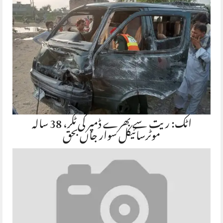
اٹک: ریت سے بھرے ڈمپر کی ٹکر، 38 سالہ
موٹرسائیکل سوار جاں بحق