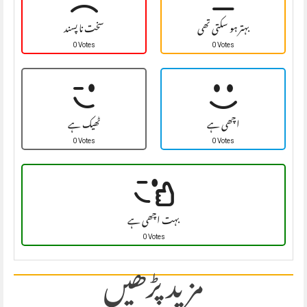
بہتر ہو سکتی تھی
سخت نا پسند
0 Votes
0 Votes
اچھی ہے
ٹھیک ہے
0 Votes
0 Votes
بہت اچھی ہے
0 Votes
مزید پڑھیں