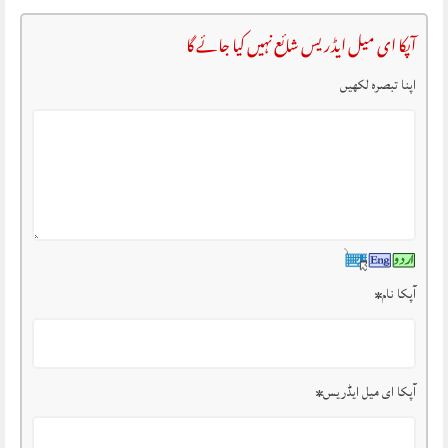
آپکا ای میل ایڈریس شائع نہیں کیا جائے گا
اپنا تبصرہ لکھیں
آپکا نام
*
آپکا ای میل ایڈریس
*