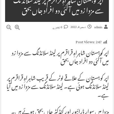
اپر کوہستان شاہراہِ قراقرم پر لینڈ سلائڈنگ
سے مزدا زد میں آگئی دو افراد جاں بحق
دسمبر 4, 2023
admin
0 تبصرے
Post Views:
247
اپر کوہستان شاہراہِ قراقرم پر لینڈ سلائڈنگ سے مزدا زد
میں آگئی دو افراد جاں بحق
اپر کوہستان کے علاقے لوٹر کے قریب شاہراہِ قراقرم پر
لینڈ سلائڈنگ ہوئی ہے۔ لینڈ سلائڈنگ سے مزدا زد میں آیا
ہے۔
مزدا میں سوار ڈرائیور اور کنڈکٹر جاں بحق ہوئے ہیں۔