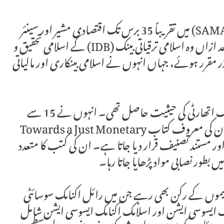
ڈاکٹر چھاپتا نے سعودی عرب کی مانیٹری اتھارٹی (SAMA) میں تقریباً 35 برس تک اقتصادی مشیر اور سینئر
اقتصادی مشیر کے طور پر خدمات سرانجام دیں۔ بعد ازاں وہ اسلامی ترقیاتی بینک (IDB) کے اسلامی تحقیق و
میں ریسرچ ایڈوائزر مقرر ہوئے، جہاں انہوں نے اسلامی بینکاری اور مالیاتی
اسلامی معاشیات کے میدان میں ڈاکٹر چھاپتا کو ایک اتھارٹی کی حیثیت حاصل تھی۔ انہوں نے 15 سے
زائد کتابیں اور درجنوں تحقیقی مقالات تحریر کیے۔ ان کی معروف کتاب Towards a Just Monetary
یادی اور مستند تصنیف قرار دیا جاتا ہے۔ ان کی کتب کا متعدد
ں بطور نصابی مواد پڑھایا جاتا رہا۔
ی تنظیموں کے رکن بھی رہے جن میں رائل اکنامک سوسائٹی
ک ایسوسی ایشن اور اسلامک اکنامک ایسوسی ایشن شامل