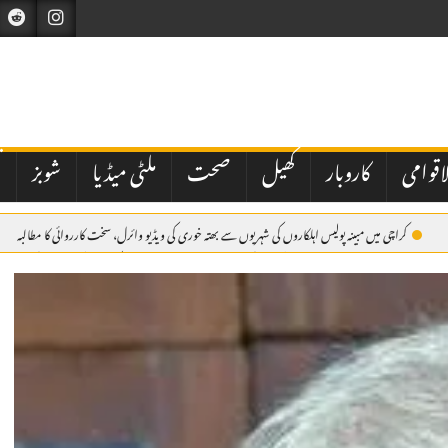
اقوامی
کاروبار
کھیل
صحت
ملٹی میڈیا
شوبز
ت
کراچی میں مبینہ پولیس اہلکاروں کی شہریوں سے بھتہ خوری کی ویڈیو وائرل، سخت کارروائی کا مطالبہ
ر پزشکیان
اسلام آباد: وفاقی حکومت کی جانب سے نیشنل بینک آف پاکستان کے نئے صدر کی تعیناتی م
دی عرب پہنچ گئے۔