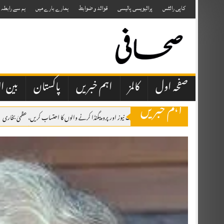
Skip
to
کاپی رائٹس
پرائیویسی پالیسی
قوائد و ضوابط
ہمارے بارے میں
ہم سے رابطہ
content
صفحہ اول
کالمز
اہم خبریں
پاکستان
بین ال
اہم خبریں
صحافتی تنظیمیں خود فیک نیوز اور پروپیگنڈا کرنے والوں کا احتساب کریں، عظمیٰ بخاری
ایران کے ہمسایہ ممالک نے دشمن عناصر کو اپنی سرزمین استعمال نہیں کرنے دی، صد
وزیراعظم شہباز شریف شہزادہ محمد بن سلمان بن عبدالعزیز آل سعود کی دعوت پر سعو