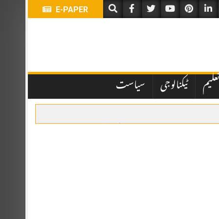
E-PAPER
علیم
ٹیکنالوجی
سیاست
یں تاخیر نے انتظامی اور قانونی پہلوؤں پر سوالات کھڑے کر دیے ہیں۔