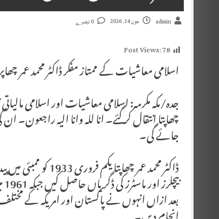
جون 14, 2026
admin
0 تبصرے
Post Views:
78
اسلامی معاشیات کے ممتاز مفکر ڈاکٹر محمد عمر چھاپرا 
جدہ/مکہ مکرمہ: اسلامی معاشیات اور اسلامی مالیاتی نظ
چھاپتا انتقال کر گئے۔ انا للہ وانا الیہ راجعون۔ ان 
جائے گی۔
ڈاکٹر محمد عمر چھاپت
بیچ
بعد ازاں انہوں نے پاکستان اور امریکہ کے مختلف
انجام دیں۔