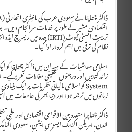
تربیت انسٹی ٹیوٹ (IRTI) جدہ 
نظام کی ترقی میں اہم کردار ادا کیا۔
System کو اسلامی مالیاتی نظریات پر ایک بن
زبانوں میں ترجمہ ہوا اور دنیا بھر کی جامعات میں انہی
ڈاکٹر چھاپرا متعدد بین الاقوامی اقتصادی اور علم
لندن، امریکن اکنامک ایسوسی ایشن، سعودی اکنام