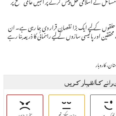
مسائل کے اسلامی حل پیش کرنے پر انہیں عالمی سطح پر
اشی حلقوں کے لیے ایک بڑا نقصان قرار دی جا رہی ہے۔ ان
حققین اور پالیسی سازوں کے لیے رہنمائی کا ذریعہ بنا رہے
ستان
،
کاروبار
 رائے کا اظہار کریں