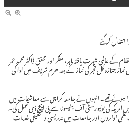
انتقال کر گئے
ام کے عالمی شہرت یافتہ ماہر، مفکر اور محقق ڈاکٹر محمد عمر
کی نماز جنازہ کل فجر کی نماز کے بعد حرم شریف میں ادا کی
ا یکم فروری 1933 کو ممبئی میں پیدا ہوئے تھے۔ انہوں نے جامعہ کراچی سے معاشیات میں
لرز اور ماسٹرز کی ڈگریاں حاصل کیں جبکہ 1961 میں امریکہ کی یونیورسٹی آف مینیسوٹا سے پی ایچ ڈی مکمل کی۔
 علمی اداروں اور جامعات میں تدریسی و تحقیقی خدمات