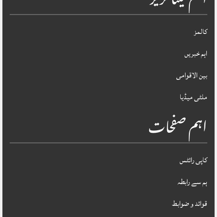
اہم کیٹاگریز
کالمز
اہم خبریں
بین الاقوامی
ملٹی میڈیا
اہم صفحات
کاپی رائٹس
ہم سے رابطہ
قوائد و ضوابط