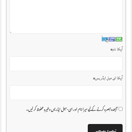
آپکا نام
*
آپکا ای میل ایڈریس
*
آئیندہ تبصرہ کرنے کے لیے میرا نام اور ای-میل ایڈریس وغیرہ محفوظ کر لیں۔