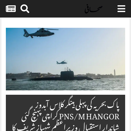
Skip
to
content
پاک بحریہ کی پہلی ہینگر کلاس آبدوز
PNS/M HANGOR کراچی پہنچ گئی
شاندار استقبال وزیراعظم شہباز شریف کا