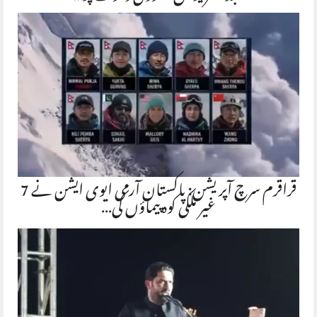
قراقرم سرچ آپریشن: پاکستان آرمی ایوی ایشن نے 7
غیر ملکی کوہ پیماؤں کی…