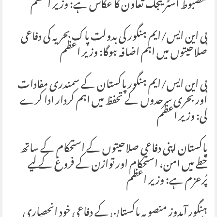
مضبوط اسٹریٹجک تعاون کا عکاس ہے: وزیر اعظم
پی این ایس/ایم ہنگور کی بدولت پاک بحریہ کی دفاعی
صلاحیتوں میں اہم اضافہ ہوگا: وزیر اعظم
پی این ایس/ایم ہنگور پاکستان کے سمندری مفادات
اور بحری سرحدوں کے تحفظ میں اہم کردار ادا کرے
گی: وزیر اعظم
پاکستان اپنی دفاعی صلاحیتوں کے استحکام کے ساتھ
خطے میں امن، استحکام اور توازن کے فروغ کے لیے
پُرعزم ہے: وزیر اعظم
ہنگور آبدوز منصوبہ پاکستان کے دفاعی خود انحصاری