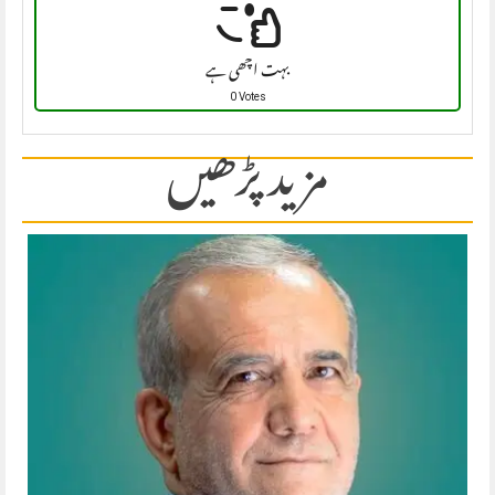
بہت اچھی ہے
0 Votes
مزید پڑھیں