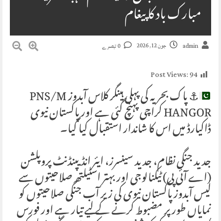
مبارک باد کا پیغام
جون 12, 2026
admin
0 تبصرے
Post Views:
94
⚓
پاک بحریہ کی پہلی ہینگر کلاس آبدوز PNS/M
HANGOR کراچی پہنچ گئی ہے اور پاکستان نیوی
ڈاکیارڈ میں اس کا شاندار استقبال کیا گیا۔
جدید جنگی نظام، جدید سینسرز، ایئر انڈیپنڈنٹ پروپلشن
(اے آئی پی) ٹیکنالوجی اور بہتر اسٹیلتھ صلاحیتوں سے
لیس آبدوز پاکستان نیوی کی زیر آب جنگی صلاحیتوں کو
نمایاں طور پر مضبوط کرنے کے لیے تیار ہے اور فورس