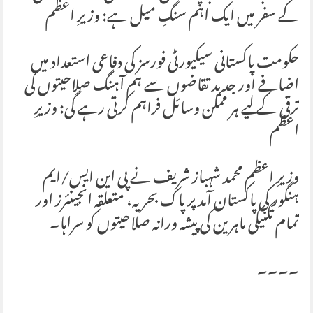
کے سفر میں ایک اہم سنگِ میل ہے: وزیرِ اعظم
حکومت پاکستانی سیکیورٹی فورسز کی دفاعی استعداد میں
اضافے اور جدید تقاضوں سے ہم آہنگ صلاحیتوں کی
ترقی کے لیے ہر ممکن وسائل فراہم کرتی رہے گی: وزیرِ
اعظم
وزیرِ اعظم محمد شہباز شریف نے پی این ایس/ایم
ہنگور کی پاکستان آمد پر پاک بحریہ، متعلقہ انجینئرز اور
تمام تکنیکی ماہرین کی پیشہ ورانہ صلاحیتوں کو سراہا۔
۔۔۔۔