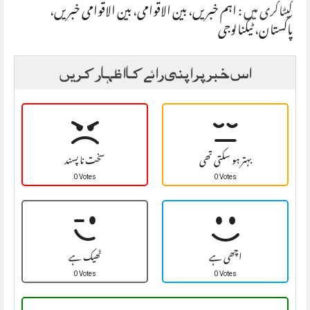
کیٹاگری میں :
اہم خبریں
،
بین الاقوامی
،
بین الاقوامی خبریں
،
پاکستان
،
ٹیکنالوجی
اس خبر پر اپنی رائے کا اظہار کریں
بہتر ہو سکتی تھی
سخت نا پسند
0 Votes
0 Votes
اچھی ہے
ٹھیک ہے
0 Votes
0 Votes