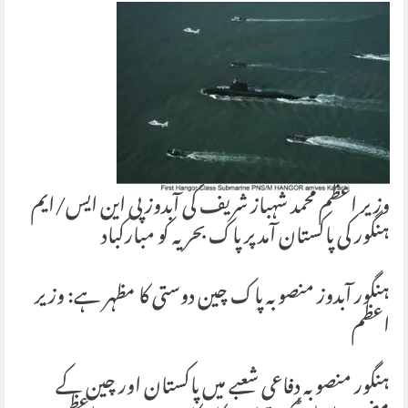
وزیر اعظم محمد شہباز شریف کی آبدوز پی این ایس/ایم
ہنگور کی پاکستان آمد پر پاک بحریہ کو مبارکباد
ہنگور آبدوز منصوبہ پاک چین دوستی کا مظہر ہے: وزیر
اعظم
ہنگور منصوبہ دفاعی شعبے میں پاکستان اور چین کے