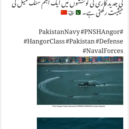
کی جدید کاری کی کوششوں میں ایک اہم سنگ میل کی
حیثیت رکھتی ہے۔
🤝
#PakistanNavy #PNSHAngor
#HangorClass #Pakistan #Defense
#NavalForces