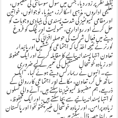
نقطہ نظر پر زور دیا، جس میں سول سوسائٹی کی تنظیموں،
تعلیمی اداروں، مذہبی اسکالرز، میڈیا، نوجوانوں، خواتین
اور مقامی کمیونٹیز کی شدت پسندی کی بنیادی وجوہات کو
حل کرنے اور رواداری، شمولیت اور لچک کو فروغ
دینے میں فعال شرکت کی حوصلہ افزائی کی۔
گورنر نے نتیجہ اخذ کیا کہ اجتماعی کوششیں اور پائیدار
تعاون انتہا پسندانہ بیانیے کا مقابلہ کرنے اور ایک محفوظ
اور زیادہ خوشحال مستقبل کی تعمیر کے لیے ضروری
ہے۔ انہوں نے ریمارکس دیتے ہوئے کہا، “ایک
ساتھ مل کر، تعاون، مکالمے اور اجتماعی کارروائی کے
ذریعے، ہم مضبوط کمیونٹیز بنا سکتے ہیں، آنے والی نسلوں
کو انتہا پسندانہ بیانیے سے بچا سکتے ہیں، اور ایک محفوظ،
زیادہ پرامن، اور زیادہ خوشحال خیبر پختونخوا اور پاکستان
میں اپنا حصہ ڈال سکتے ہیں۔”