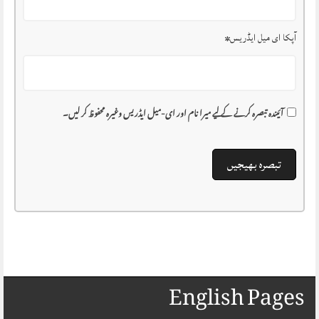
آپکا ای میل ایڈریس
*
آئیندہ تبصرہ کرنے کے لیے میرا نام اور ای-میل ایڈریس وغیرہ محفوظ کر لیں۔
English Pages