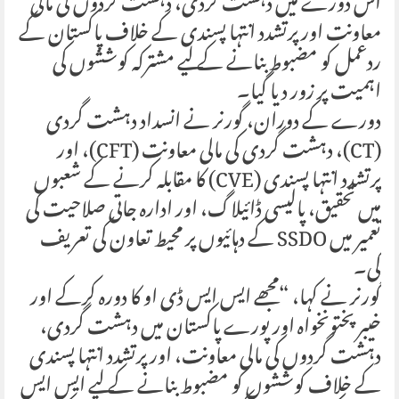
اس دورے میں دہشت گردی، دہشت گردوں کی مالی
معاونت اور پرتشدد انتہا پسندی کے خلاف پاکستان کے
ردعمل کو مضبوط بنانے کے لیے مشترکہ کوششوں کی
اہمیت پر زور دیا گیا۔
دورے کے دوران، گورنر نے انسداد دہشت گردی
(CT)، دہشت گردی کی مالی معاونت (CFT)، اور
پرتشدد انتہا پسندی (CVE) کا مقابلہ کرنے کے شعبوں
میں تحقیق، پالیسی ڈائیلاگ، اور ادارہ جاتی صلاحیت کی
تعمیر میں SSDO کے دہائیوں پر محیط تعاون کی تعریف
کی۔
گورنر نے کہا، “مجھے ایس ایس ڈی او کا دورہ کرکے اور
خیبر پختونخواہ اور پورے پاکستان میں دہشت گردی،
دہشت گردوں کی مالی معاونت، اور پرتشدد انتہا پسندی
کے خلاف کوششوں کو مضبوط بنانے کے لیے ایس ایس