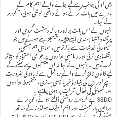
ڈی او کی جانب سے کیے جانے والے اہم کام کے
بارے میں بات کرتے ہوئے واقعی خوشی ہوئی،” گورنر
نے کہا۔
انہوں نے اس بات پر زور دیا کہ دہشت گردی اور
پرتشدد انتہا پسندی ایسے پیچیدہ چیلنجز بنے ہوئے ہیں جو
سیکورٹی خدشات سے بالاتر ہیں، سماجی ہم آہنگی،
اقتصادی ترقی اور ریاستی اداروں پر عوامی اعتماد کو متاثر
کرتے ہیں۔ انہوں نے کہا کہ ان چیلنجوں سے نمٹنے کے
لیے قانون نافذ کرنے والے ردعمل سے زیادہ کی ضرورت
ہے اور اس کی بنیاد باخبر پالیسی سازی، مضبوط اداروں
اور کمیونٹی کی فعال شرکت پر ہونی چاہیے۔
SSDO کے کردار پر روشنی ڈالتے ہوئے، گورنر نے
اراکین پارلیمنٹ اور اہم اسٹیک ہولڈرز کے ساتھ