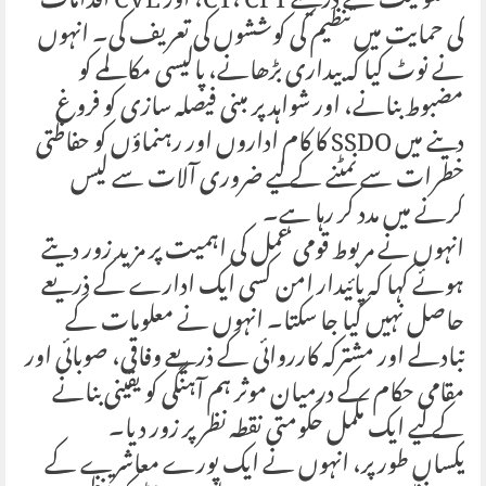
مشغولیت کے ذریعے CT، CFT، اور CVE اقدامات
کی حمایت میں تنظیم کی کوششوں کی تعریف کی۔ انہوں
نے نوٹ کیا کہ بیداری بڑھانے، پالیسی مکالمے کو
مضبوط بنانے، اور شواہد پر مبنی فیصلہ سازی کو فروغ
دینے میں SSDO کا کام اداروں اور رہنماؤں کو حفاظتی
خطرات سے نمٹنے کے لیے ضروری آلات سے لیس
کرنے میں مدد کر رہا ہے۔
انہوں نے مربوط قومی عمل کی اہمیت پر مزید زور دیتے
ہوئے کہا کہ پائیدار امن کسی ایک ادارے کے ذریعے
حاصل نہیں کیا جا سکتا۔ انہوں نے معلومات کے
تبادلے اور مشترکہ کارروائی کے ذریعے وفاقی، صوبائی اور
مقامی حکام کے درمیان موثر ہم آہنگی کو یقینی بنانے
کے لیے ایک مکمل حکومتی نقطہ نظر پر زور دیا۔
یکساں طور پر، انہوں نے ایک پورے معاشرے کے