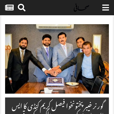
Skip
to
content
گورنر خیبرپختونخوا فیصل کریم کنڈی کا ایس