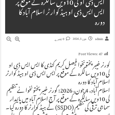
ایس ڈی او کی 10ویں سالگرہ کے موقع پر
ایس ایس ڈی او ہیڈ کوارٹر اسلام آباد کا
دورہ
جون 5, 2026
admin
0 تبصرے
Post Views:
47
گورنر خیبرپختونخوا فیصل کریم کنڈی کا ایس ایس ڈی او
کی 10ویں سالگرہ کے موقع پر ایس ایس ڈی او ہیڈ کوارٹر
اسلام آباد کا دورہ
اسلام آباد، 4 جون، 2026: گورنر خیبرپختونخوا نے تنظیم
کی 10ویں سالگرہ کے موقع پر آج اسلام آباد میں پائیدار
سماجی ترقی کی تنظیم (SSDO) کے ہیڈ کوارٹر کا دورہ کیا۔