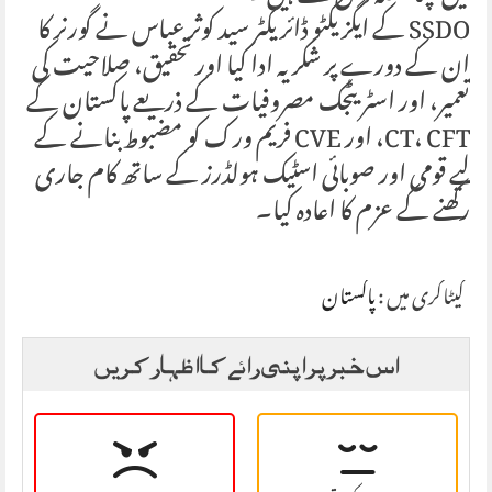
SSDO کے ایگزیکٹو ڈائریکٹر سید کوثر عباس نے گورنر کا
ان کے دورے پر شکریہ ادا کیا اور تحقیق، صلاحیت کی
تعمیر، اور اسٹریٹجک مصروفیات کے ذریعے پاکستان کے
CT، CFT، اور CVE فریم ورک کو مضبوط بنانے کے
لیے قومی اور صوبائی اسٹیک ہولڈرز کے ساتھ کام جاری
رکھنے کے عزم کا اعادہ کیا۔
کیٹاگری میں :
پاکستان
اس خبر پر اپنی رائے کا اظہار کریں