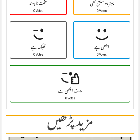
بہتر ہو سکتی تھی
سخت نا پسند
0 Votes
0 Votes
اچھی ہے
ٹھیک ہے
0 Votes
0 Votes
بہت اچھی ہے
0 Votes
مزید پڑھیں