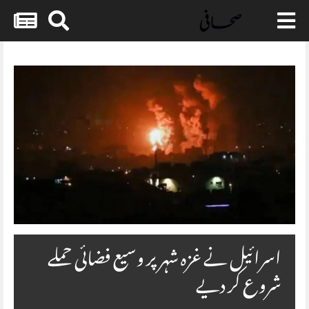
Skip
to
content
اسرائیل نے غزہ شہر پر وسیع فضائی حملے
شروع کر دیے