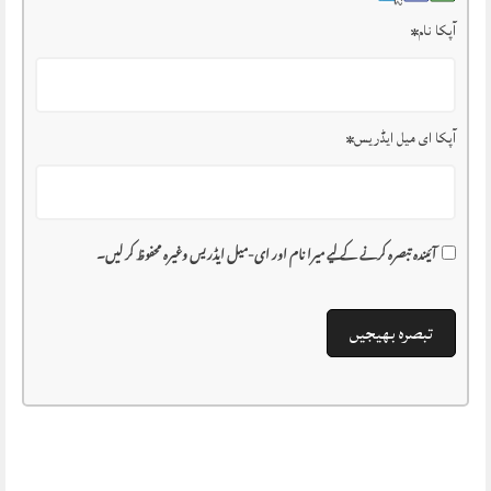
آپکا نام
*
آپکا ای میل ایڈریس
*
آئیندہ تبصرہ کرنے کے لیے میرا نام اور ای-میل ایڈریس وغیرہ محفوظ کر لیں۔