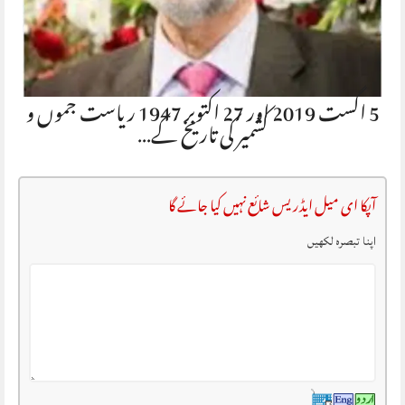
5 اگست 2019 اور 27 اکتوبر 1947 ریاست جموں و
کشمیر کی تاریخ کے…
آپکا ای میل ایڈریس شائع نہیں کیا جائے گا
اپنا تبصرہ لکھیں