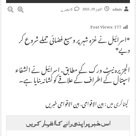
اکتوبر 29, 2025
admin
0 تبصرے
Post Views:
177
*اسرائیل نے غزہ شہر پر وسیع فضائی حملے شروع کر
دیے*
الجزیرہ نیٹ ورک کے مطابق، اسرائیل نے الشفاء
اسپتال کے اطراف کے علاقے کو نشانہ بنایا ہے۔
کیٹاگری میں :
بین الاقوامی
،
بین الاقوامی خبریں
اس خبر پر اپنی رائے کا اظہار کریں