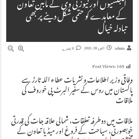
ایجنسیوں اور نیوز ٹی وی کے مابین تعاون
کے معاہدے کو حتمی شکل دینے پر بھی
تبادلہ خیال
اکتوبر 18, 2025
admin
0 تبصرے
Post Views:
169
وفاقی وزیر اطلاعات و نشریات عطاء اللہ تارڑ سے
پاکستان میں روس کے سفیر البرٹ پی خوروف کی
ملاقات
ملاقات میں دوطرفہ تعلقات، شمالی علاقہ جات کی قدرتی
خوبصورتی، سیاحت کے فروغ اور میڈیا تعاون کے