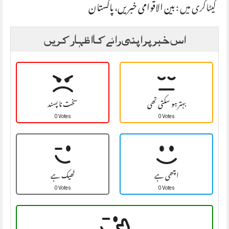
کیٹاگری میں :
بین الاقوامی خبریں
،
پاکستان
اس خبر پر اپنی رائے کا اظہار کریں
بہتر ہو سکتی تھی
سخت نا پسند
0 Votes
0 Votes
اچھی ہے
ٹھیک ہے
0 Votes
0 Votes