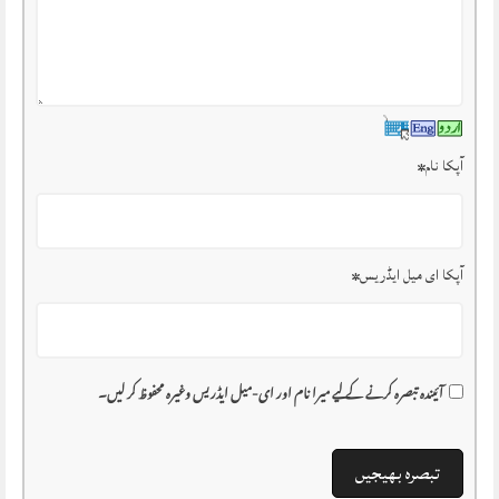
آپکا نام
*
آپکا ای میل ایڈریس
*
آئیندہ تبصرہ کرنے کے لیے میرا نام اور ای-میل ایڈریس وغیرہ محفوظ کر لیں۔