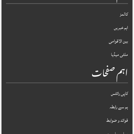
کالمز
اہم خبریں
بین الاقوامی
ملٹی میڈیا
اہم صفحات
کاپی رائٹس
ہم سے رابطہ
قوائد و ضوابط
ہمارے بارے میں