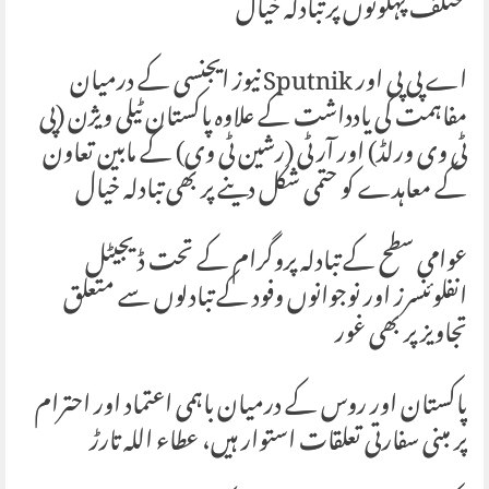
مختلف پہلوئوں پر تبادلہ خیال
اے پی پی اور Sputnik نیوز ایجنسی کے درمیان
مفاہمت کی یادداشت کے علاوہ پاکستان ٹیلی ویژن (پی
ٹی وی ورلڈ) اور آر ٹی (رشین ٹی وی) کے مابین تعاون
کے معاہدے کو حتمی شکل دینے پر بھی تبادلہ خیال
عوامی سطح کے تبادلہ پروگرام کے تحت ڈیجیٹل
انفلوئنسرز اور نوجوانوں وفود کے تبادلوں سے متعلق
تجاویز پر بھی غور
پاکستان اور روس کے درمیان باہمی اعتماد اور احترام
پر مبنی سفارتی تعلقات استوار ہیں، عطاء اللہ تارڑ