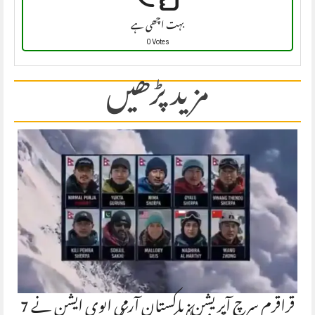
بہت اچھی ہے
0 Votes
مزید پڑھیں
قراقرم سرچ آپریشن: پاکستان آرمی ایوی ایشن نے 7