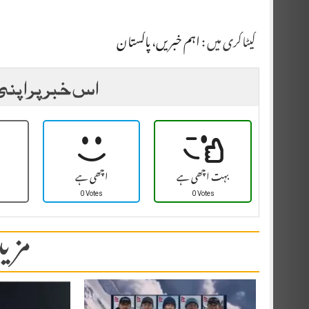
کیٹاگری میں :
اہم خبریں
،
پاکستان
اس خبر پر اپنی
بہت اچھی ہے
اچھی ہے
0 Votes
0 Votes
مزید