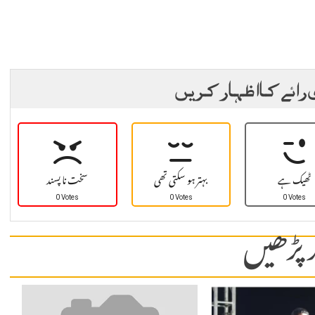
 رائے کا اظہار کریں
ٹھیک ہے
بہتر ہو سکتی تھی
سخت نا پسند
0 Votes
0 Votes
0 Votes
 پڑھیں