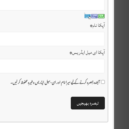
آپکا نام
*
آپکا ای میل ایڈریس
*
آئیندہ تبصرہ کرنے کے لیے میرا نام اور ای-میل ایڈریس وغیرہ محفوظ کر لیں۔