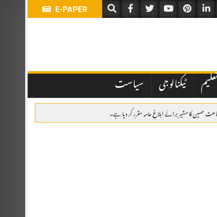
E-PAPER
علیم
ٹیکنالوجی
سیاست
جاعت حسین کا مشیر برائے ابلاغِ عامہ مقرر کر دیا ہے۔
امی، پھولوں کی چادریں، قرآن خوانی اور خصوصی تقریب
ر کانفرنس میں مقررین کا عزم