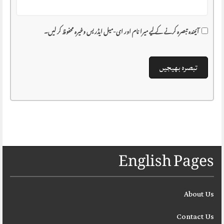
آئیندہ تبصرہ کرنے کے لیے میرا نام اور ای-میل ایڈریس وغیرہ محفوظ کر لیں۔
English Pages
About Us
Contact Us