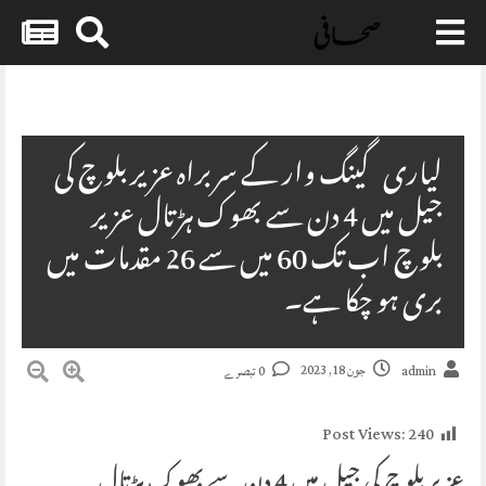
Skip
to
content
لیاری گینگ وار کے سربراہ عزیر بلوچ کی
جیل میں 4 دن سے بھوک ہڑتال عزیر
بلوچ اب تک 60 میں سے 26 مقدمات میں
بری ہو چکا ہے۔
جون 18, 2023
admin
0 تبصرے
Post Views:
240
عزیر بلوچ کی جیل میں 4 دن سے بھوک ہڑتال