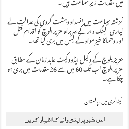
میں مقدمات زیرِ سماعت ہیں۔
گزشتہ سماعت میں انسداد دہشت گردی کی عدالت نے
لیاری گینگ وار کے سربراہ عزیر بلوچ کو اقدام قتل
اور دھماکا خیز مواد کے کیس میں بری کیا تھا۔
عزیز بلوچ کے وکیل ایڈووکیٹ عابد زمان کے مطابق
عزیر بلوچ اب تک 60 میں سے 26 مقدمات میں بری ہو
چکا ہے۔
کیٹاگری میں :
پاکستان
اس خبر پر اپنی رائے کا اظہار کریں