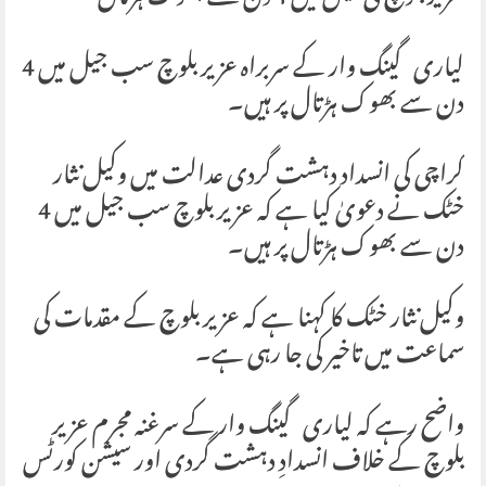
لیاری گینگ وار کے سربراہ عزیر بلوچ سب جیل میں 4
دن سے بھوک ہڑتال پر ہیں۔
کراچی کی انسداد دہشت گردی عدالت میں وکیل نثار
خٹک نے دعویٰ کیا ہے کہ عزیر بلوچ سب جیل میں 4
دن سے بھوک ہڑتال پر ہیں۔
وکیل نثار خٹک کا کہنا ہے کہ عزیر بلوچ کے مقدمات کی
سماعت میں تاخیر کی جا رہی ہے۔
واضح رہے کہ لیاری گینگ وار کے سرغنہ مجرم عزیر
بلوچ کے خلاف انسدادِ دہشت گردی اور سیشن کورٹس