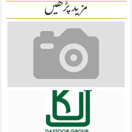
مزید پڑھیں