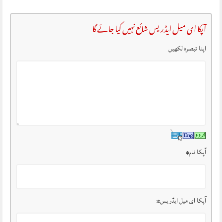
آپکا ای میل ایڈریس شائع نہیں کیا جائے گا
اپنا تبصرہ لکھیں
آپکا نام
*
آپکا ای میل ایڈریس
*