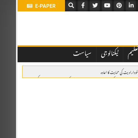
E-PAPER
علیم
ٹیکنالوجی
سیاست
خودارادیت کی حمایت کا اعادہ
وئٹہ: یومِ استحصالِ کشمیر پر ریلی، وزیراعلیٰ بلوچستان کی کشمیری عوام سے اظہارِ یکجہتی