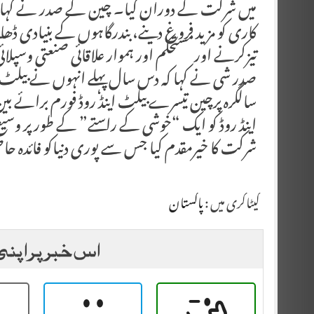
میں شرکت کے دوران کیا۔ چین کے صدر نے کہا کہ 
کاری کو مزید فروغ دینے، بندرگاہوں کے بنیادی ڈھانچے
تیزکرنے اورمستحکم اور ہموار علاقائی صنعتی وسپلائ
صدر شی نے کہا کہ دس سال پہلے انہوں نے بیلٹ این
سالگرہ پرچین تیسرے بیلٹ اینڈ روڈ فورم برائے بی
اینڈ روڈ کو ایک “خوشی کے راستے” کے طور پر وسی
شرکت کا خیرمقدم کیا جس سے پوری دنیاکو فائدہ ح
کیٹاگری میں :
پاکستان
اس خبر پر اپنی