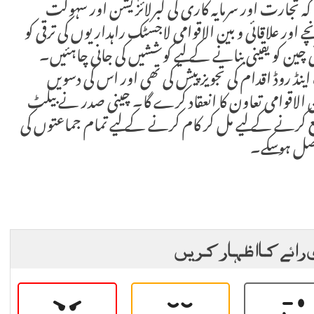
تجارت اور سرمایہ کاری کی لبرلائزیشن اور سہولت
 اور علاقائی و بین الاقوامی لاجسٹک راہداریوں کی ترقی کو
ی چین کو یقینی بنانے کے لیے کوششیں کی جانی چاہئیں۔
ڈ روڈ اقدام کی تجویز پیش کی تھی اور اس کی دسویں
ن الاقوامی تعاون کا انعقاد کرے گا۔ چینی صدر نے بیلٹ
ع کرنے کے لیے مل کر کام کرنے کے لیے تمام جماعتوں کی
اصل ہوسکے۔
 رائے کا اظہار کریں