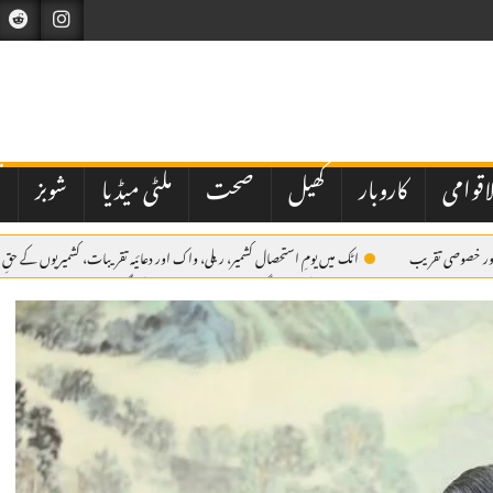
اقوامی
کاروبار
کھیل
صحت
ملٹی میڈیا
شوبز
ت
ی اور خصوصی تقریب
اٹک میں یومِ استحصال کشمیر، ریلی، واک اور دعائیہ تقریبات، کشمیریوں کے حقِ 
میں مقررین کا عزم
اے بی این کی مبینہ سگریٹ مافیا اسٹوری پر طلب کی گئی میٹنگ منسوخ
ک