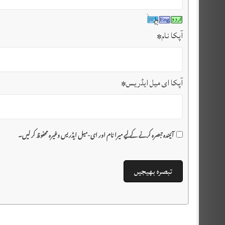
آپکا نام
*
آپکا ای میل ایڈریس
*
آئیندہ تبصرہ کرنے کے لیے میرا نام اور ای-میل ایڈریس وغیرہ محفوظ کر لیں۔