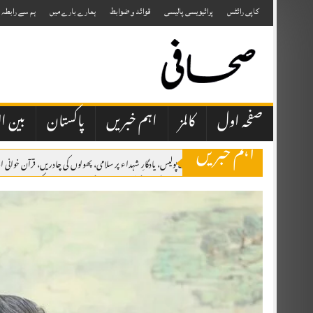
Skip
to
کاپی رائٹس
پرائیویسی پالیسی
قوائد و ضوابط
ہمارے بارے میں
ہم سے رابطہ
content
صفحہ اول
کالمز
اہم خبریں
پاکستان
بین ال
اہم خبریں
اٹک میں یومِ شہدائے پولیس، یادگارِ شہداء پر سلامی، پھولوں کی چادریں، قرآن خوان
برسلز: مسئلہ کشمیر کو عالمی سطح پر اجاگر کرتے رہیں گے، یومِ استحصال کشمیر کانفرنس 