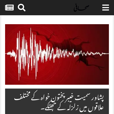
Skip
to
content
پشاور سمیت خیبر پختون خواہ کے مختلف
علاقوں میں زلزلہ کے جھٹکے۔