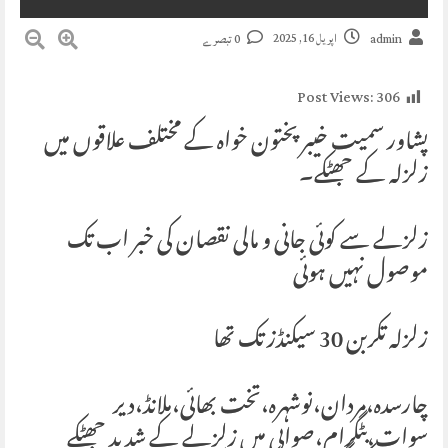
اپریل 16, 2025
admin
0 تبصرے
Post Views:
306
پشاور سمیت خیبر پختون خواہ کے مختلف علاقوں میں
زلزلہ کے جھٹکے۔
زلزلے سے کوئی جانی و مالی نقصان کی خبر اب تک
موصول نہیں ہوئی
زلزلہ تکربن 30 سیکنڈز تک تھا
چارسدہ،مردان،نوشہرہ،تخت بھائی،ملانڈ،دیر
سوات،بٹگرام،صوابی میں زلزلے کے شدید جھٹکے