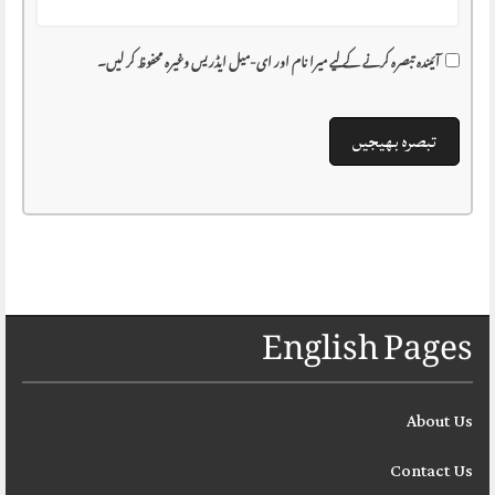
آئیندہ تبصرہ کرنے کے لیے میرا نام اور ای-میل ایڈریس وغیرہ محفوظ کر لیں۔
English Pages
About Us
Contact Us