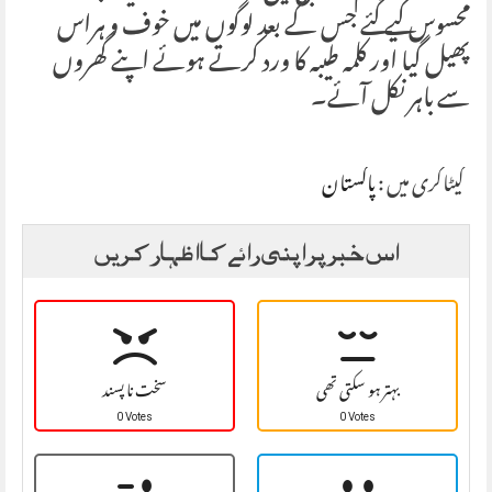
محسوس کیے گئے جس کے بعد لوگوں میں خوف و ہراس
پھیل گیا اور کلمہ طیبہ کا ورد کرتے ہوئے اپنے گھروں
سے باہر نکل آئے۔
کیٹاگری میں :
پاکستان
اس خبر پر اپنی رائے کا اظہار کریں
بہتر ہو سکتی تھی
سخت نا پسند
0 Votes
0 Votes