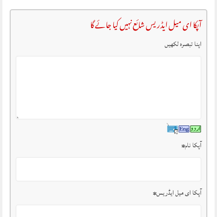
آپکا ای میل ایڈریس شائع نہیں کیا جائے گا
اپنا تبصرہ لکھیں
آپکا نام
*
آپکا ای میل ایڈریس
*