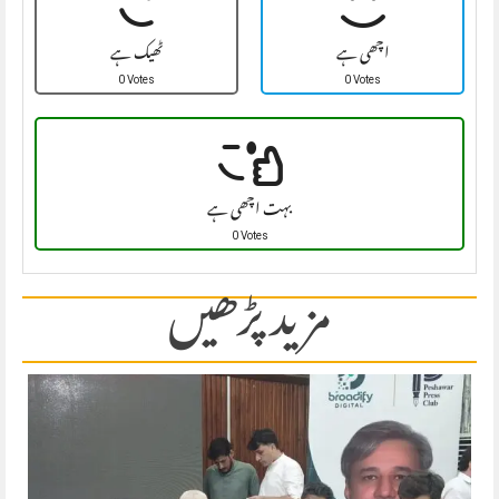
اچھی ہے
ٹھیک ہے
0 Votes
0 Votes
بہت اچھی ہے
0 Votes
مزید پڑھیں