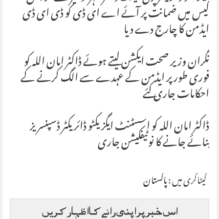
کیس میں ضمانت پر آئے اے ای ڈی کو ڈی ای ڈی
ایڈمن کا چارج دے دیا
نگران وزیر صحت ایکشن لیتے ہوئے ڈاکٹر امان اللہ کو
فوری طور پر ایڈمن کے عہدے سے الگ کرنے کے
احکامات جاری کئے
ڈاکٹر امان اللہ کو اسسٹنٹ ایگزیکٹو ڈائریکٹر ڈسپنسریز
بنائے جانے کا نوٹیفکیشن جاری
کیٹاگری میں :
پاکستان
اس خبر پر اپنی رائے کا اظہار کریں