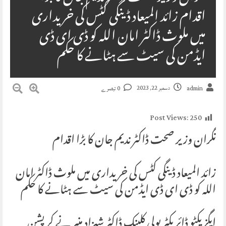
اقدام زائد المیعاد ڈینگی کٹس کی خریداری
میں ملوث ڈاکٹر امان اللہ کو ڈی ای ڈی
ایڈمن کی سیٹ سے ہٹانے کا حکم
دسمبر 22, 2023
admin
0 تبصرے
Post Views:
250
نگران وزیر صحت ڈاکٹر ندیم جان کا بڑا اقدام
زائد المیعاد ڈینگی کٹس کی خریداری میں ملوث ڈاکٹر امان
اللہ کو ڈی ای ڈی ایڈمن کی سیٹ سے ہٹانے کا حکم
ایگزیکٹو ڈائریکٹر پولی کلینک ڈاکٹر شہزاد منیر نے کرپشن