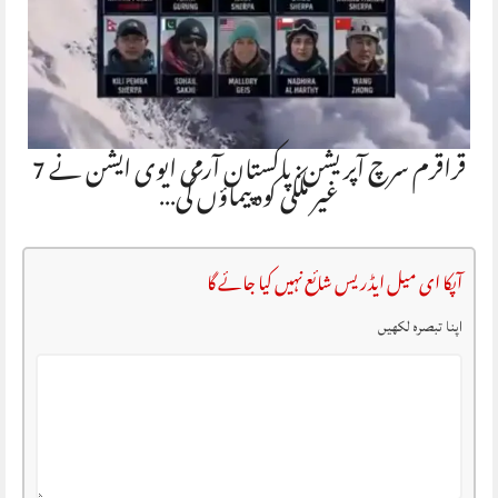
قراقرم سرچ آپریشن: پاکستان آرمی ایوی ایشن نے 7
غیر ملکی کوہ پیماؤں کی…
آپکا ای میل ایڈریس شائع نہیں کیا جائے گا
اپنا تبصرہ لکھیں