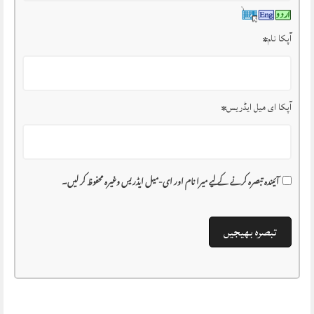
آپکا نام
*
آپکا ای میل ایڈریس
*
آئیندہ تبصرہ کرنے کے لیے میرا نام اور ای-میل ایڈریس وغیرہ محفوظ کر لیں۔