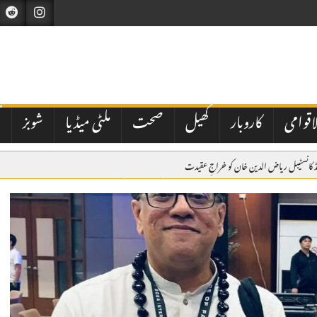
اقوامی
کاروبار
کھیل
صحت
ملٹی میڈیا
شوبز
ت
 کانسٹیبل ریاض الدین خان کو خراجِ عقیدت
 گھبرا کر بھارت نے اسرائیل سے بھی دفاعی تعاون بڑھانے کی درخواست کی ہے
میں ولی عہد و وزیراعظم شہزادہ محمد بن سلمان کی میزبانی میں ہونے والے سربراہی اجلاس میں وزیراعظم ش