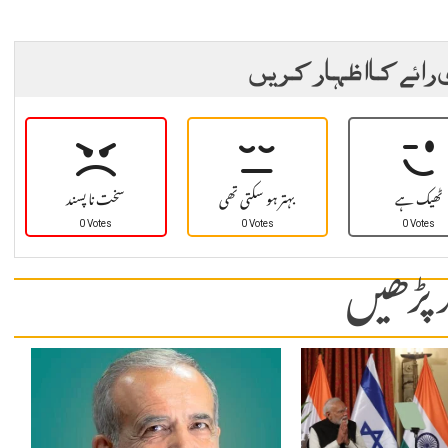
 رائے کا اظہار کریں
ٹھیک ہے
بہتر ہو سکتی تھی
سخت نا پسند
0 Votes
0 Votes
0 Votes
 پڑھیں