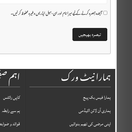
آئیندہ تبصرہ کرنے کے لیے میرا نام اور ای-میل ایڈریس وغیرہ محفوظ کر لیں۔
ہمارا نیٹ ورک
اہم ص
ہمارا فیس بک پیج
کاپی رائٹس
ہماری آن لائن اکیڈمی
ہم سے رابطہ
اپنی مرضی کی تھیم بنوائیں
قوائد و ضوابط