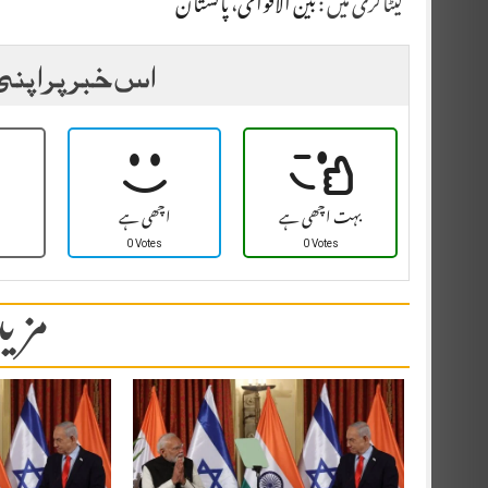
کیٹاگری میں :
بین الاقوامی
،
پاکستان
اس خبر پر اپنی
بہت اچھی ہے
اچھی ہے
0 Votes
0 Votes
مزید