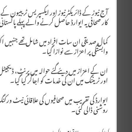
آج نیوز کے ڈائریکٹر نیوز اور ایکسپریس ٹریبیون کے
کار صحافی یہ ایوارڈ حاصل کرنے والے پہلے پاکستانی
کمال صدیقی ان سات افراد میں شامل تھے جنہیں 
وابستگی پر اعزاز سے نوازا گیا۔
ان کے اعزاز میں دیئے گئے حوالہ میں پرنٹ، ڈیجیٹ
اور ٹریننگ میں ان کی خدمات کو اجاگر کیا گیا۔
ایوارڈ کی تقریب میں صحافیوں کی علاقائی نیٹ ورکن
روشنی ڈالی گئی۔