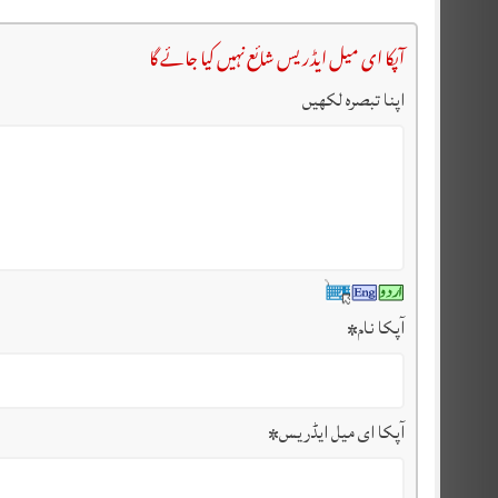
آپکا ای میل ایڈریس شائع نہیں کیا جائے گا
اپنا تبصرہ لکھیں
آپکا نام
*
آپکا ای میل ایڈریس
*