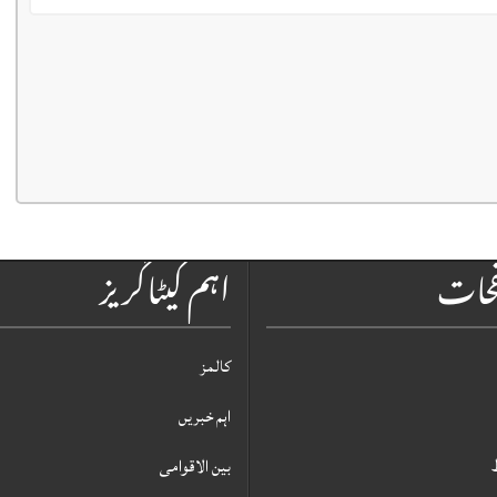
فحات
اہم کیٹاگریز
کالمز
اہم خبریں
بین الاقوامی