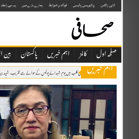
Skip
to
کاپی رائٹس
پرائیویسی پالیسی
قوائد و ضوابط
ہمارے بارے میں
ہم سے رابطہ
content
صفحہ اول
کالمز
اہم خبریں
پاکستان
بین ال
اہم خبریں
پشاور پریس کلب میں یومِ شہدائے پولیس کے حوالے سے تقریب، شہید ہیڈ
مکہ مشترکہ دفاعی معاہدہ: پاکستان، سعودی عرب اور ترکی کا تاریخی دفاعی اتحاد قائم
پاکستان، سعودی عرب اور ترکی کے درمیان تاریخی مشترکہ دفاعی معاہدہ مکہ مکرمہ 
صحافتی تنظیمیں خود فیک نیوز اور پروپیگنڈا کرنے والوں کا احتساب کریں، عظمیٰ بخاری