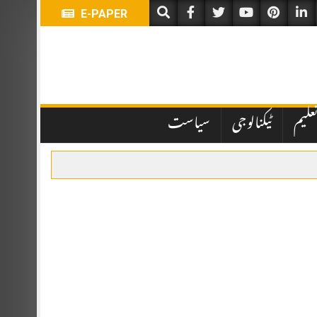
E-PAPER
علیم
ٹیکنالوجی
سیاست
ہباز شریف اور ترک صدر رجب طیب اردوان نے شرکت کی۔