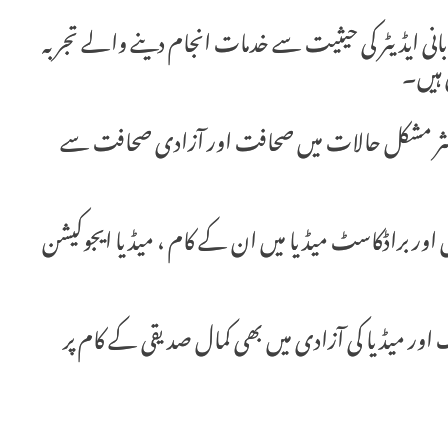
 بانی ایڈیٹر کی حیثیت سے خدمات انجام دینے والے تجربہ
 ہیں۔
اکثر مشکل حالات میں صحافت اور آزادی صحافت سے
ل اور براڈکاسٹ میڈیا میں ان کے کام ، میڈیا ایجوکیشن
گ اور میڈیا کی آزادی میں بھی کمال صدیقی کے کام پر