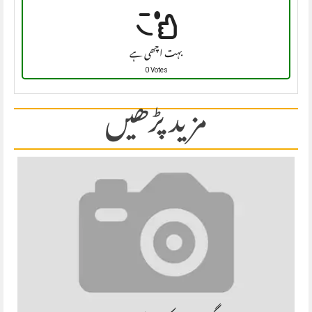
بہت اچھی ہے
0 Votes
مزید پڑھیں