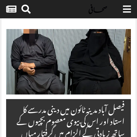
Skip
to
content
فیصل آباد مدینہ ٹائون میں دینی مدرسے کا
استاد اور اس کی بیوی معصوم بچیوں کے
ساتھ زیادتی کے الزام میں گرفتار میاں