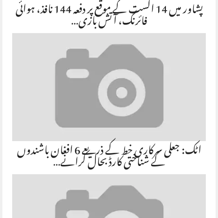
پشاور میں 14 اگست کے موقع پر دفعہ 144 نافذ، ہوائی
فائرنگ، آتش بازی…
اٹک: جعلی سرکاری خط کے ذریعے 6 افغان باشندوں
کے شناختی کارڈ بحال کرانے…