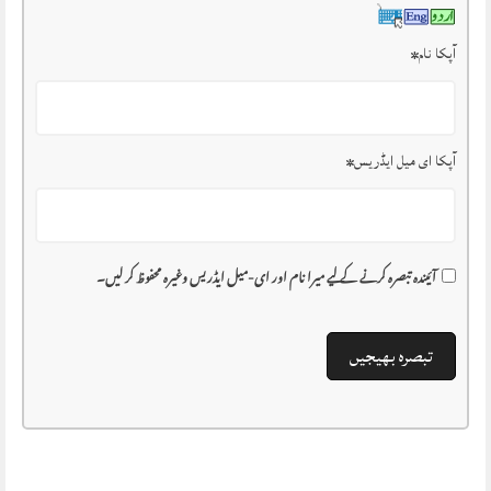
آپکا نام
*
آپکا ای میل ایڈریس
*
آئیندہ تبصرہ کرنے کے لیے میرا نام اور ای-میل ایڈریس وغیرہ محفوظ کر لیں۔