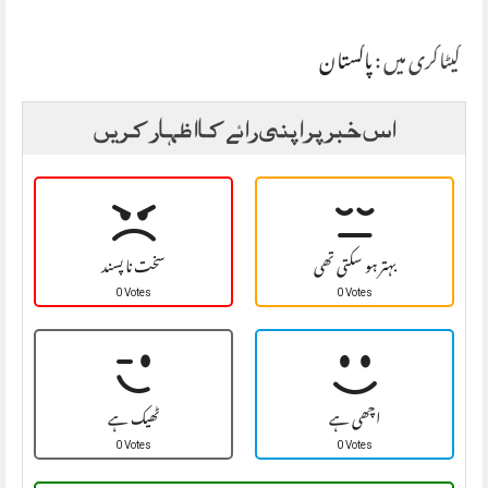
کیٹاگری میں :
پاکستان
اس خبر پر اپنی رائے کا اظہار کریں
بہتر ہو سکتی تھی
سخت نا پسند
0 Votes
0 Votes
اچھی ہے
ٹھیک ہے
0 Votes
0 Votes