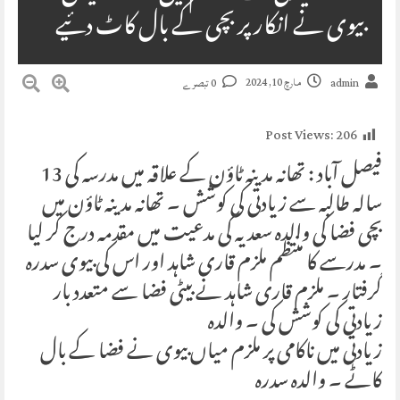
بیوی نے انکار پر بچی کے بال کاٹ دئیے
مارچ 10, 2024
admin
0 تبصرے
Post Views:
206
فیصل آباد : تھانہ مدینہ ٹاؤن کے علاقہ میں مدرسہ کی 13
سالہ طالبہ سے زیادتی کی کوشش ۔ تھانہ مدینہ ٹاؤن میں
بچی فضا کی والدہ سعدیہ کی مدعیت میں مقدمہ درج کر لیا
۔ مدرسے کا منتظم ملزم قاری شاہد اور اس کی بیوی سدرہ
گرفتار ۔ ملزم قاری شاہد نے بیٹی فضا سے متعدد بار
زیادتی کی کوشش کی ۔ والدہ
زیادتی میں ناکامی پر ملزم میاں بیوی نے فضا کے بال
کاٹے ۔ والدہ سدرہ