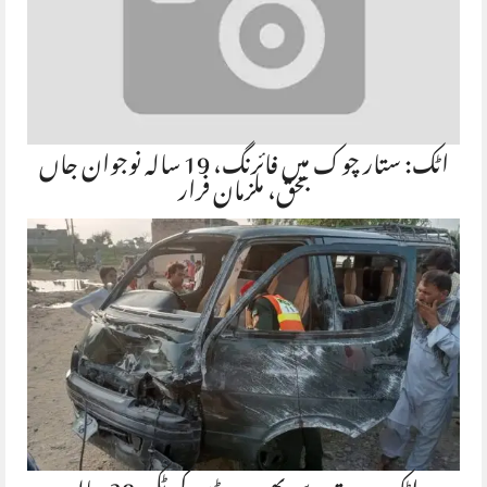
اٹک: ستار چوک میں فائرنگ، 19 سالہ نوجوان جاں
بحق، ملزمان فرار