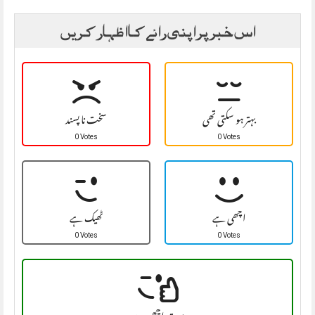
اس خبر پر اپنی رائے کا اظہار کریں
بہتر ہو سکتی تھی
سخت نا پسند
0 Votes
0 Votes
اچھی ہے
ٹھیک ہے
0 Votes
0 Votes