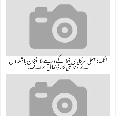
اٹک: جعلی سرکاری خط کے ذریعے 6 افغان باشندوں
کے شناختی کارڈ بحال کرانے…