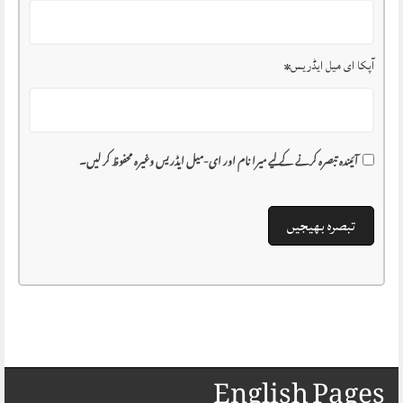
آپکا ای میل ایڈریس
*
آئیندہ تبصرہ کرنے کے لیے میرا نام اور ای-میل ایڈریس وغیرہ محفوظ کر لیں۔
English Pages