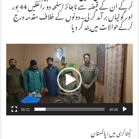
کرکے ان کے قبضہ سے ناجائز اسلحہ دو رائفلیں 44 بور
اور گولیاں بر آمد کر لی۔دونوں کے خلاف مقدمہ درج
کرکےحوالات میں بند کر دیا
Video
Player
00:23
00:00
کیٹاگری میں :
پاکستان