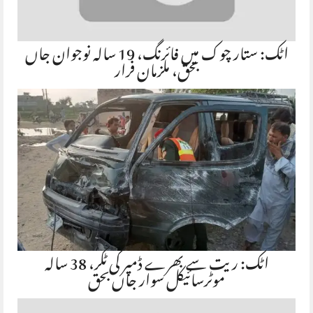
اٹک: ستار چوک میں فائرنگ، 19 سالہ نوجوان جاں
بحق، ملزمان فرار
اٹک: ریت سے بھرے ڈمپر کی ٹکر، 38 سالہ
موٹرسائیکل سوار جاں بحق