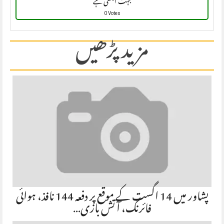
بہت اچھی ہے
0 Votes
مزید پڑھیں
پشاور میں 14 اگست کے موقع پر دفعہ 144 نافذ، ہوائی
فائرنگ، آتش بازی…