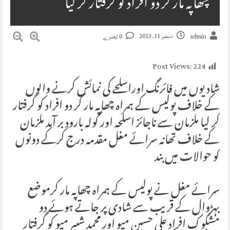
چھاپہ مار کر دو افراد کو گرفتار کر لیا
دسمبر 11, 2023
admin
0 تبصرے
Post Views:
224
شادیوں میں فائرنگ اوراسلحے کی نمائش کرنے والوں
کے خلاف پولیس کے ہمراہ چھاپہ مار کر دو افراد کو گرفتار
کر لیا ملزمان سے ناجائز اسلحہ اور گولہ بارود بر آمد ملزمان
کے خلاف تھانہ سرائے مغل مقدمہ درج کرکے دونوں
کو حوالات میں بند
سرائے مغل نے پولیس کے ہمراہ چھاپہ مار کرموضع
بہڑوال کے قریب سے شادی پر جاتے ہوئے دو
مشکوک افراد علی حسین میو اور محمد شبیر میو کو گرفتار