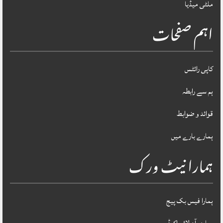
ملٹی میڈیا
اہم صفحات
کاپی رائٹس
ہم سے رابطہ
قوائد و ضوابط
ہمارے بارے میں
ہمارا نیٹ ورک
ہمارا فیس بک پیج