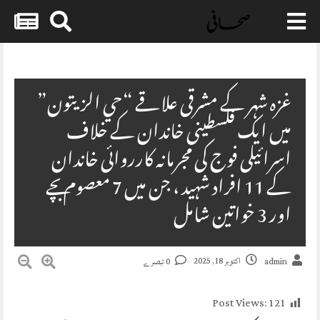
Skip
to
content
غزہ شہر کے مشرقی علاقے “حي الزيتون”
میں ایک فلسطینی خاندان کے خلاف
اسرائیلی فوج کی مجرمانہ کارروائی خاندان
کے 11 افراد شہید ، جن میں 7 معصوم بچے
اور 3 خواتین شامل
اکتوبر 18, 2025
admin
0 تبصرے
Post Views:
121