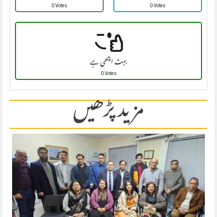
0 Votes
0 Votes
بہت اچھی ہے
0 Votes
مزید پڑھیں