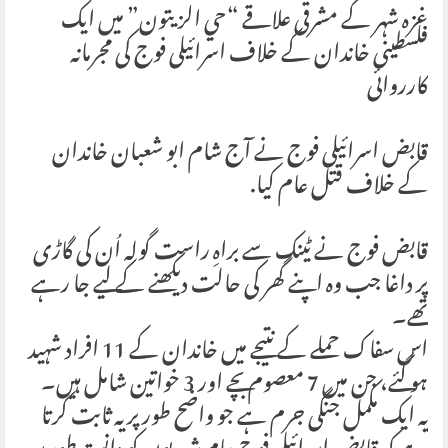
غزہ شہر کے مشرقی علاقے “حي الزيتون” میں ایک
فلسطینی خاندان کے خلاف اسرائیلی فوج کی مجرمانہ
کارروائی
قابض اسرائیلی فوج نے آج شام ابو شعبان خاندان
کے خلاف قتل عام کیا.
قابض فوج نے ٹینک سے براہِ راست گولہ اُن کی گاڑی
پر داغا جب وہ اپنے گھر کی حالت دیکھنے کے لیے جا رہے
تھے۔
اس سفاک حملے کے نتیجے میں خاندان کے 11 افراد شہید
ہو گئے، جن میں 7 معصوم بچے اور 3 خواتین شامل ہیں۔
یہ ایک مکمل جنگی جرم ہے جو واضح طور پر یہ ثابت کرتا