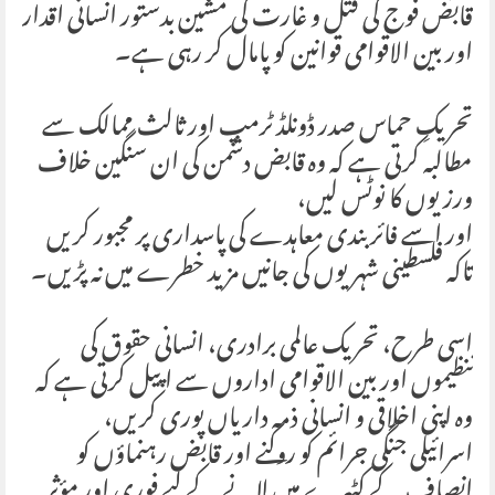
قابض فوج کی قتل و غارت کی مشین بدستور انسانی اقدار
اور بین الاقوامی قوانین کو پامال کر رہی ہے۔
تحریکِ حماس صدر ڈونلڈ ٹرمپ اور ثالث ممالک سے
مطالبہ کرتی ہے کہ وہ قابض دشمن کی ان سنگین خلاف
ورزیوں کا نوٹس لیں،
اور اسے فائر بندی معاہدے کی پاسداری پر مجبور کریں
تاکہ فلسطینی شہریوں کی جانیں مزید خطرے میں نہ پڑیں۔
اسی طرح، تحریک عالمی برادری، انسانی حقوق کی
تنظیموں اور بین الاقوامی اداروں سے اپیل کرتی ہے کہ
وہ اپنی اخلاقی و انسانی ذمہ داریاں پوری کریں،
اسرائیلی جنگی جرائم کو روکنے اور قابض رہنماؤں کو
انصاف کے کٹہرے میں لانے کے لیے فوری اور مؤثر