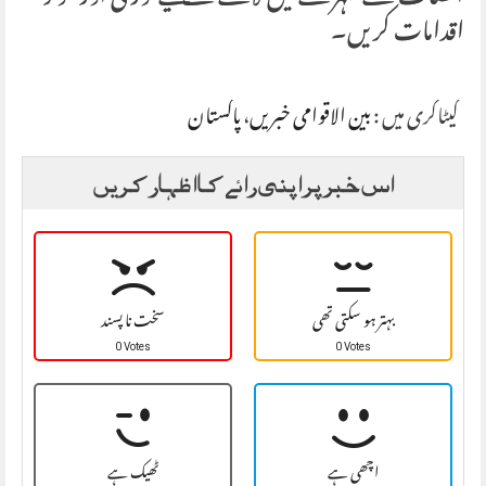
اقدامات کریں۔
کیٹاگری میں :
بین الاقوامی خبریں
،
پاکستان
اس خبر پر اپنی رائے کا اظہار کریں
بہتر ہو سکتی تھی
سخت نا پسند
0 Votes
0 Votes
اچھی ہے
ٹھیک ہے