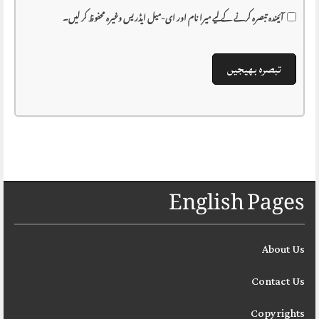
آئیندہ تبصرہ کرنے کے لیے میرا نام اور ای-میل ایڈریس وغیرہ محفوظ کر لیں۔
English Pages
About Us
Contact Us
Copyrights