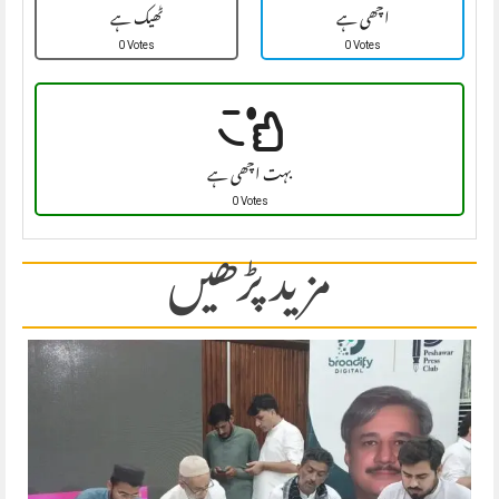
اچھی ہے
ٹھیک ہے
0 Votes
0 Votes
بہت اچھی ہے
0 Votes
مزید پڑھیں