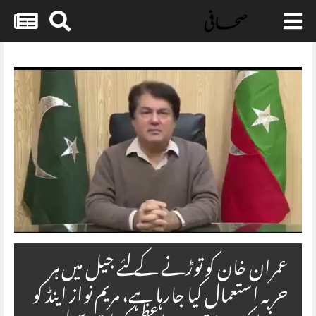
Skip
to
content
عمران خان کو توڑنے کے لئے جیل میں ہر
حربہ استعمال کیا جارہا ہے، مریم نواز اینڈ کو