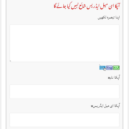
آپکا ای میل ایڈریس شائع نہیں کیا جائے گا
اپنا تبصرہ لکھیں
آپکا نام
*
آپکا ای میل ایڈریس
*