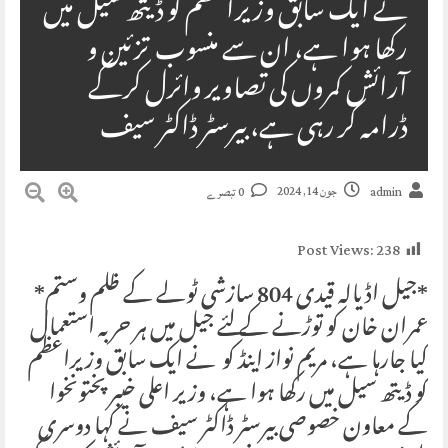
نے ایک سابق وزیراعظم کو ڈیتھ سیل میں
رکھا ہوا ہے، ان سے منسوب تزئین و
آرائش کمروں کی تصاویر وائرل کرکے
ڈرامہ کر رہی ہے، بیرسٹر ڈاکٹر سیف
جون 14, 2024
admin
0 تبصرے
Post Views:
238
*جیل اڈیالہ قیدی 804 سازشی ٹولے کے ظلم وستم*
عمران خان کو توڑنے کے لئے جیل میں ہر حربہ استعمال
کیا جارہا ہے، مریم نواز اینڈ کو نے ایک سابق وزیراعظم
کو ڈیتھ سیل میں رکھا ہوا ہے، وزیر اعلی خیبر پختونخوا
کے معاون خصوصی بیرسٹر ڈاکٹر سیف نے کہا دوسری