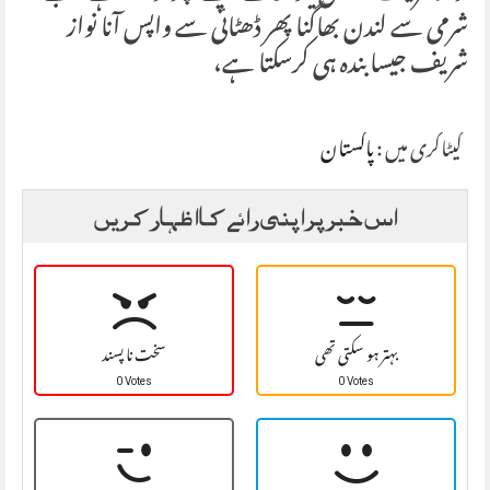
شرمی سے لندن بھاگنا پھر ڈھٹائی سے واپس آنا نواز
شریف جیسا بندہ ہی کرسکتا ہے،
کیٹاگری میں :
پاکستان
اس خبر پر اپنی رائے کا اظہار کریں
بہتر ہو سکتی تھی
سخت نا پسند
0 Votes
0 Votes