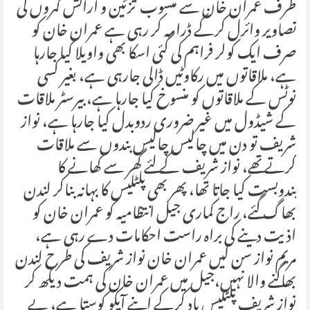
طرف عمران خان سے منسوب تزئین و آرائش کمروں کی
تصاویر وائرل کرکے ڈرامہ کر رہی ہے عمران خان کو
صرف ایک کولر فراہم کی گئی اسکا بھی واویلا کیا جارہا
ہے، ملاقاتوں میں رکاوٹیں ڈالی جارہی ہے، بغیر کسی
نوٹس کے ملاقاتوں کو منسوخ کیا جارہا ہے، بیرسٹر ملاقات
کے شیڈول میں غیر ضروری ردوبدل کیا جارہا ہے، نواز
شریف تو دن میں چالیس چالیس بندوں سے ملاقات
کرتے تھے، نواز شریف کے لئے گھر سے کھانے کا
بندوبست کیا جاتا تھا، پھر بھی پلٹلیس کا بہانہ بناکر لندن
بھاگ گئے، راج کماری جیل انتظامیہ کو عمران خان کو
اذیت دینے کی براہ راست احکامات دے رہی ہے،
مریم نواز سن لیں عمران خان نواز شریف کی طرح لندن
بھاگنے والا نہیں،جیل میں عمران خان کی ہمت دیکھ کر
نواز شریف پلٹلیس یاد کرکے اپنے آپکو کوستا ہے، بے