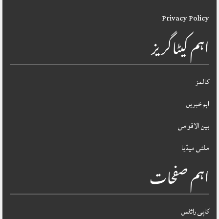
Privacy Policy
اہم کیٹاگریز
کالمز
اہم خبریں
بین الاقوامی
ملٹی میڈیا
اہم صفحات
کاپی رائٹس