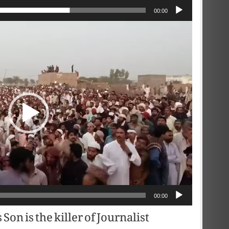
00:00
Video
Player
00:00
on is the killer of Journalist