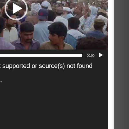
00:00
Video
t supported or source(s) not found
Player
_=2