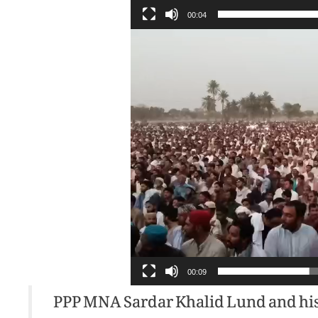
00:04
00:09
PPP MNA Sardar Khalid Lund and his S