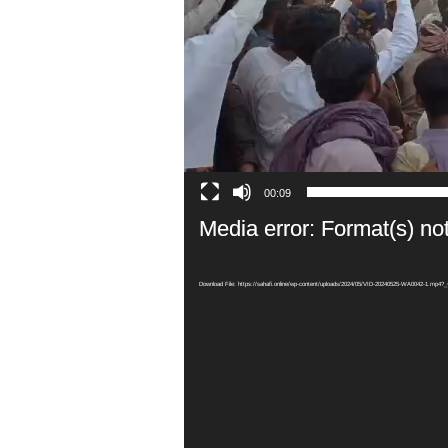
00:09
Media error: Format(s) no
Download File: https://sahafi.online/wp-content/uploads/2024/05/VID-20240525-WA0042-1.mp4?