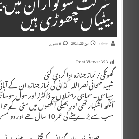
بیٹیاں چھوڑی ہیں
مئ 25, 2024
admin
0 تبصرے
Post Views:
353
گھوٹکی/ نماز جنازہ ادا کردی گئی
شہید صحافی نصراللہ گڈانی کی نماز جنازہ ان کے آبا
سیاسی۔ سماجی رہنماوں۔ ڈاکٹرز اور سول سوسائٹی س
آنکھ اشکبار تھی اور بھیگی آنکھوں میں مٹی کے حوالے
سب سے بڑے بیٹے کی عمر 10 سال ھے اور دو کمسن بیٹیاں ہیں چھوڑی ہیں