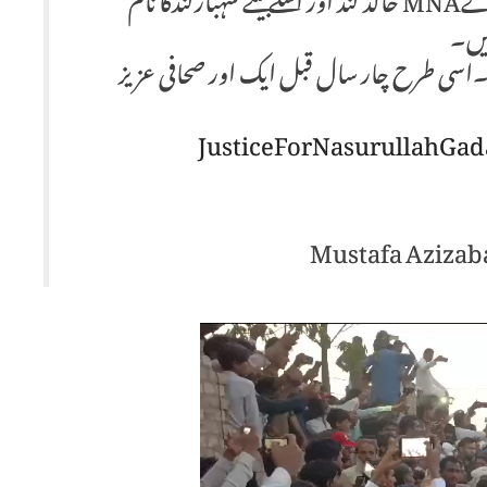
صحافی نصراللہ گڈانی کےقتل میں پیپلزپارٹی کےMNA خالد لند اور اسکے بیٹے شہبازلندکا نام
ہیں۔
تھا۔اسی طرح چار سال قبل ایک اور صحافی عزیز