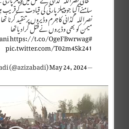
سامنےآگیا جو پیپلزپارٹی کی قیادت کےقریب 
نصراللہ گڈانی کاجرم وڈیروں پر تنقید کرنا 
میمن کو بھی وڈیروں نےقتل کرادیاتھا
https://t.co/OgeFBwrwag
#JusticeForNasurullahGadani
pic.twitter.com/T02m4Sk241
May 24, 2024
— Mustafa Azizabadi (@azizabadi)
Video
Player