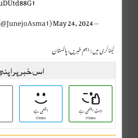
huDUtd88G1
May 24, 2024
— Dr Asma Junejo (@JunejoAsma1)
کیٹاگری میں :
اہم خبریں
،
پاکستان
اس خبر پر اپنی
بہت اچھی ہے
اچھی ہے
0 Votes
0 Votes