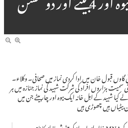
شرکت سوگواران میں بیوہ اور 4 بیٹے اور دو کمسن
ئی گاوں قبول خان میں ادا کردی نماز میں صحافی۔ وکلاء۔
میت ہزاروں افراد کی شرکت شہید کی نماز جنازہ میں ہر
 کیا شہید کے اہل خانہ ایک بیوہ اور چار بیٹے جن میں