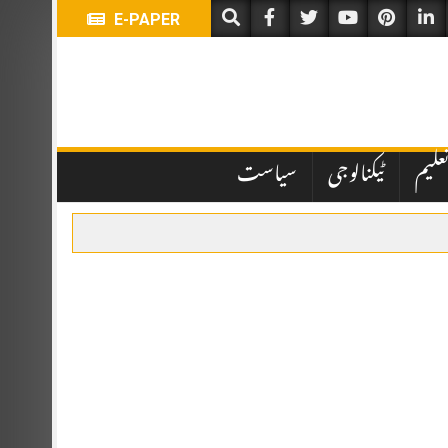
E-PAPER
علیم
ٹیکنالوجی
سیاست
ہباز شریف اور ترک صدر رجب طیب اردوان نے شرکت کی۔