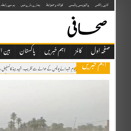
Skip
to
کاپی رائٹس
پرائیویسی پالیسی
قوائد و ضوابط
ہمارے بارے میں
ہم سے رابطہ
content
صفحہ اول
کالمز
اہم خبریں
پاکستان
بین ال
اہم خبریں
پشاور پریس کلب میں یومِ شہدائے پولیس کے حوالے سے تقریب، شہید ہیڈ کانسٹیبل 
مکہ مشترکہ دفاعی معاہدہ: پاکستان، سعودی عرب اور ترکی کا تاریخی دفاعی اتحاد قائم
پاکستان، سعودی عرب اور ترکی کے درمیان تاریخی مشترکہ دفاعی معاہدہ مکہ مکرمہ 
صحافتی تنظیمیں خود فیک نیوز اور پروپیگنڈا کرنے والوں کا احتساب کریں، عظمیٰ بخاری