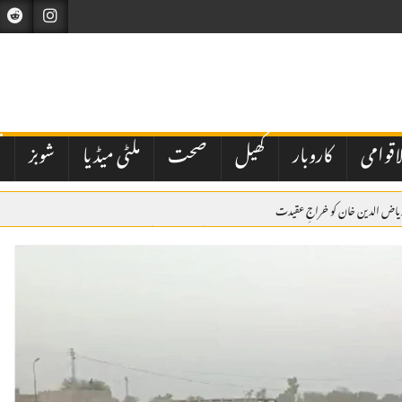
اقوامی
کاروبار
کھیل
صحت
ملٹی میڈیا
شوبز
ت
ریاض الدین خان کو خراجِ عقیدت
 گھبرا کر بھارت نے اسرائیل سے بھی دفاعی تعاون بڑھانے کی درخواست کی ہے
میں ولی عہد و وزیراعظم شہزادہ محمد بن سلمان کی میزبانی میں ہونے والے سربراہی اجلاس میں وزیراعظم ش
کراچی میں مبینہ پولیس اہلکاروں کی شہریوں سے بھتہ خوری کی ویڈیو وائرل، سخت کارروائی کا مطالبہ