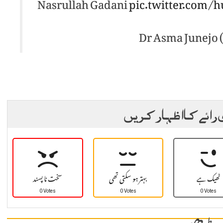
Nasrullah Gadani
pic.twitter.com/
 رائے کا اظہار کریں
ٹھیک ہے
بہتر ہو سکتی تھی
سخت نا پسند
0 Votes
0 Votes
0 Votes