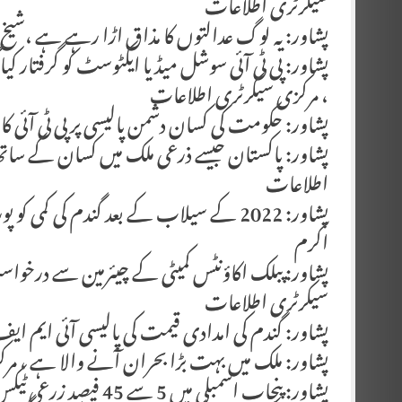
سیکرٹری اطلاعات
پشاور: یہ لوگ عدالتوں کا مذاق اڑا رہے ہے ،شی
پشاور: پی ٹی آئی سوشل میڈیا ایکٹوسٹ کو گرفتار کیا
، مرکزی سیکرٹری اطلاعات
پشاور: حکومت کی کسان دشمن پالیسی پر پی ٹی آئی
پشاور: پاکستان جیسے ذرعی ملک میں کسان کے سات
اطلاعات
پشاور: 2022 کے سیلاب کے بعد گندم کی ک
اکرم
پشاور: پبلک اکاؤنٹس کمیٹی کے چیئرمین سے درخوا
سیکرٹری اطلاعات
پشاور: گندم کی امدادی قیمت کی پالیسی آئی ایم ا
پشاور: ملک میں بہت بڑا بحران آنے والا ہے ، م
پشاور: پنجاب اسمبلی میں 5 سے 45 فیصد زرعی ٹیکس عائد کیا گیا ہے،شیخ وقاص اکرم