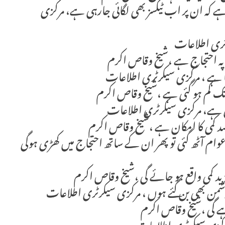
ہے کہ ان پر اب ٹیکسز بھی لگائی جارہی ہے، مرکزی
رٹری اطلاعات
اپہ احتجاج ہے ،شیخ وقاص اکرم
 ہے ، مرکزی سیکرٹری اطلاعات
کرتی ہے، مرکزی سیکرٹری اطلاعات
 جب عوام آٹھ گئی تو پھر ان کے ساتھ احتجاج میں کھڑی ہوگی
زید کمی واقع ہو جائے گی ،شیخ وقاص اکرم
دشمن بھی بن گئے ہوں ، مرکزی سیکرٹری اطلاعات