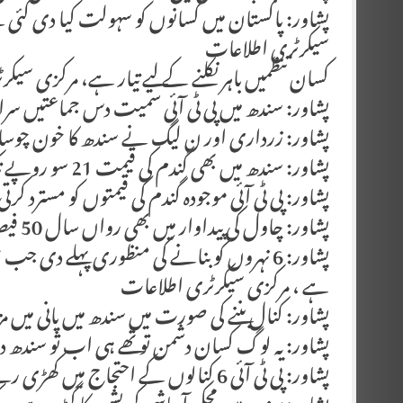
پشاور: پاکستان میں کسانوں کو سہولت کیا دی گئی 
سیکرٹری اطلاعات
کسان تنظمیں باہر نکلنے کے لیے تیار ہے، مرکزی سیک
پشاور: سندھ میں پی ٹی آئی سمیت دس جماعتیں سر
پشاور: زرداری اور ن لیگ نے سندھ کا خون چوسا
پشاور: سندھ میں بھی گندم کی قیمت 21 سو روپے تک کم ہو گئی ہے ،شیخ وقاص اکرم
پشاور: پی ٹی آئی موجودہ گندم کی قیمتوں کو مسترد 
پشاور: چاول کی پیداوار میں بھی رواں سال 50 فیصد کمی کا امکان ہے ،شیخ وقاص اکرم
پشاور: 6 نہروں کو بنانے کی منظوری پہلے دی
ہے ، مرکزی سیکرٹری اطلاعات
پشاور: کنال بننے کی صورت میں سندھ میں پانی میں م
پشاور: یہ لوگ کسان دشمن تو تھے ہی اب تو سندھ 
پشاور: پی ٹی آئی 6 کنالوں کے احتجاج میں کھڑی رہے گی ،شیخ وقاص اکرم