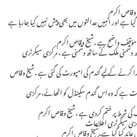
خ وقاص اکرم
 گیا ہے اور انہیں عدالتوں میں بھی پیش نہیں کیا جارہا ہے
 کا مؤقف واضح ہے ،شیخ وقاص اکرم
ھ دشمنی ملک کے ساتھ دشمنی ہے ، مرکزی سیکرٹری
می کو پورا کرنے کے لیے گندم کی امپورٹ کی گئی ہے ،شیخ وقاص
ست ہے کہ وہ اس گندم سکینڈل کو اٹھائے، مرکزی
یف کی شرط پر ختم کردی ہے ،شیخ وقاص اکرم
رکزی سیکرٹری اطلاعات