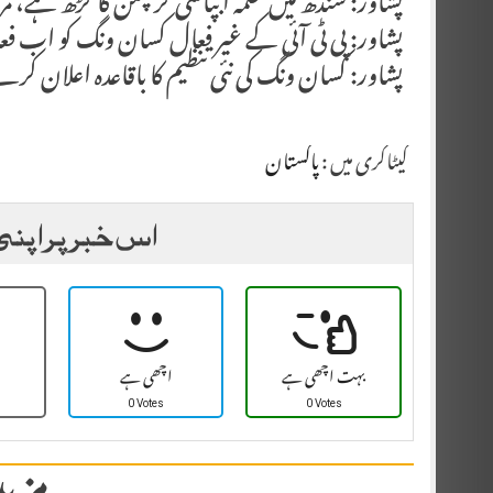
پشاور: سندھ میں محکمہ آبپاشی کرپشن کا گڑھ ہے، 
پشاور: پی ٹی آئی کے غیر فعال کسان ونگ کو اب فع
پشاور: کسان ونگ کی نئی تنظیم کا باقاعدہ اعلان 
کیٹاگری میں :
پاکستان
اس خبر پر اپنی
بہت اچھی ہے
اچھی ہے
0 Votes
0 Votes
مزید