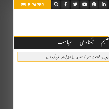
E-PAPER
علیم
ٹیکنالوجی
سیاست
یگ چوہدری شجاعت حسین کا مشیر برائے ابلاغِ عامہ مقرر کر دیا ہے۔
امی، پھولوں کی چادریں، قرآن خوانی اور خصوصی تقریب