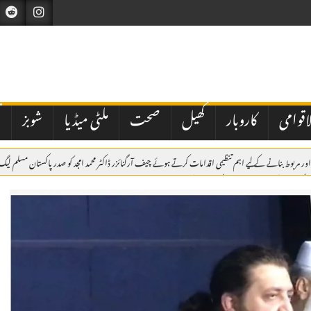
اقوامی
کاروبار
کھیل
صحت
ملٹی میڈیا
شوبز
ت
ر اور مربوط بنانے کے لیے اہم تنظیمی اقدامات کرتے ہوئے چیف آرگنائزر ڈاکٹر محمد امجد کو صدر پاکستان مسلم ل
اٹک میں یومِ شہدائے پولیس، یادگارِ شہداء پر سل
رادیت کی حمایت کا اعادہ