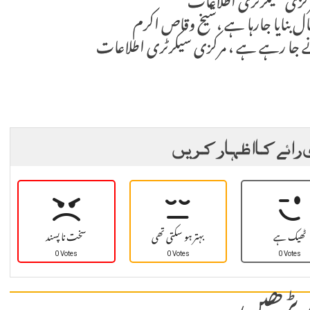
مرکزی سیکرٹری اطلاعات
ال بنایا جارہا ہے ،شیخ وقاص اکرم
کرنے جا رہے ہے ، مرکزی سیکرٹری اطلاعات
 رائے کا اظہار کریں
ٹھیک ہے
بہتر ہو سکتی تھی
سخت نا پسند
0 Votes
0 Votes
0 Votes
 پڑھیں