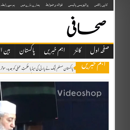
Skip
to
کاپی رائٹس
پرائیویسی پالیسی
قوائد و ضوابط
ہمارے بارے میں
ہم سے رابطہ
content
صفحہ اول
کالمز
اہم خبریں
پاکستان
بین ال
اہم خبریں
اسلام آباد: پاکستان مسلم لیگ نے پارٹی کی میڈیا حکمتِ عملی کو جدید، مؤث
قراقرم سرچ آپریشن: پاکستان آرمی ایوی ایشن نے 7 غیر ملکی کوہ پیماؤں کی میتیں اور امریکی خاتون کی جزوی باقیات اسکردو منتقل کر دیں
اٹک میں یومِ استحصال کشمیر، ریلی، واک اور دعائیہ تقریبات، کشمیریوں کے حقِ خودا