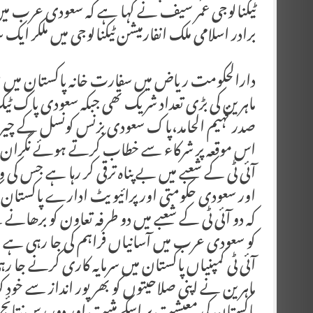
ٹیکنالوجی عمر سیف نے کہا ہے کہ سعودی عرب میں 
برادر اسلامی ملک انفارمیشن ٹیکنالوجی میں ملکر ای
دارالحکومت ریاض میں سفارت خانہ پاکستان میں من
ماہرین کی بڑی تعداد شریک تھی جبکہ سعودی پاک ٹی
صدر فہیم الحامد،پاک سعودی بزنس کونسل کے چیرم
اس موقعہ پر شرکاء سے خطاب کرتے ہوئے نگران وفا
آئی ٹی کے شعبے میں بے پناہ ترقی کر رہا ہے جس کی و
اور سعودی حکومتی اور پرائیویٹ ادارے پاکستان کی 
کہ دو آئی ٹی کے شعبے میں دو طرفہ تعاون کو برھانے کے
کو سعودی عرب میں آسانیاں فراہم کی جا رہی ہے
آئی ٹی کمپنیاں پاکستان میں سرمایہ کاری کرنے جا رہی 
ماہرین نے اپنی صلاحیتوں کو بھرپور انداز سے خود کو