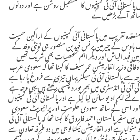
پاکستانی آئی ٹی کمپنیوں کا مستقبل روشن ہے اور دونوں
ک ساتھ آگے بڑھیں گے
عقدہ تقریب میں پاکستانی آئی کمپنیوں کے اراکین سمیت
ک ہاوس کے چیرمین پرنس فہد بن منصور جی ٹونٹی وفد کے
ین فہد الباش اور دیگر اہم شخصیات بھی شریک تھیں
قی وزیر انفارمیشن عمر سیف کا کہنا تھا کہ سعودی عرب
جہ سے پاکستانی آئی ٹی سیکٹر یہاں تیزی سے فروغ پا رہا ہے
آئی ٹی انڈسٹری میں بھرپور دلچسپی رکھتے ہیں یہی وجہ ہے
 لئے ایم او یو سائن کیا گیا ہے اور پاکستانی آئی ٹی کمپنیوں
 اور اسی کے ساتھ سعودی حکومت اور پرائیویٹ سعودی
ہیں سفیر پاکستان احمد فاروق کا کہنا تھا کہ پاکستانی آئی ٹی
 منوایا ہے اور انفارمیشن ٹیکنالوجی میں دو طرفہ تعاون سے