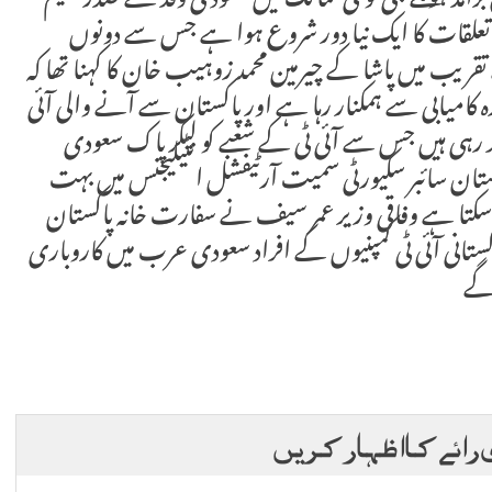
برآمد ہونگے جی ٹونٹی ممالک میں سعودی وفد کے صدر فہیم
ودی تعلقات کا ایک نیا دور شروع ہوا ہے جس سے دونوں
قریب میں پاشا کے چیرمین محمد زوہیب خان کا کہنا تھا کہ
 کامیابی سے ہمکنار رہا ہے اور پاکستان سے آنے والی آئی
 رہی ہیں جس سے آئی ٹی کے شعبے کو لیکر پاک سعودی
اکستان سائبر سکیورٹی سمیت آرٹیفشل انٹیلیجنس میں بہت
تا ہے وفاقی وزیر عمر سیف نے سفارت خانہ پاکستان
اکستانی آئی ٹی کمپنیوں کے افراد سعودی عرب میں کاروباری
 گے
 رائے کا اظہار کریں