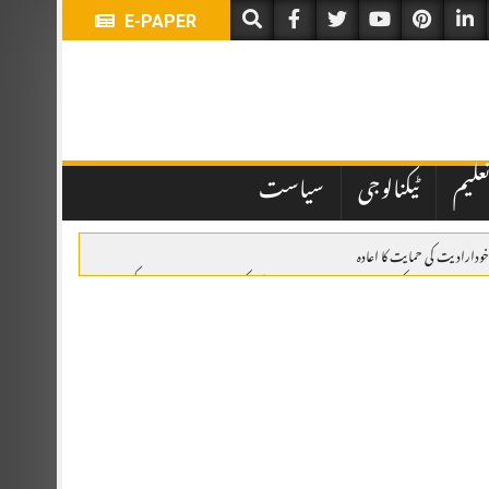
E-PAPER
علیم
ٹیکنالوجی
سیاست
خودارادیت کی حمایت کا اعادہ
وئٹہ: یومِ استحصالِ کشمیر پر ریلی، وزیراعلیٰ بلوچستان کی کشمیری عوام سے اظہارِ یکجہتی