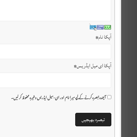
آپکا نام
*
آپکا ای میل ایڈریس
*
آئیندہ تبصرہ کرنے کے لیے میرا نام اور ای-میل ایڈریس وغیرہ محفوظ کر لیں۔