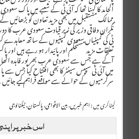
پاکستان کی معیشت پر اسکے مثبت اور دور رس نتائج 
الحامد کا کہنا تھا کہ آئی ٹی کے شعبے میں پاک سع
ممالک مستقبل میں بھی مزید تعاون کو بڑھائیں گے ت
نگران وفاقی وزیر کی زیر قیادت سعودی عرب کا دورہ
ٹی کی کمپنیاں سعودی کمپنیوں کے ساتھ معاہدے کر
تعلقات مزید مستحکم اور پائیدار ہو رہے ہیں اور پ
آگے ہے جس سے سعودی عرب بھرپور فاہدہ اٹھا سک
میں آئی ٹی سپیس سینٹر کا بھی افتتاح کیا جس سے پ
سرگرمیوں کے حوالے سے مواقعے فراہم کیے جائیں
کیٹاگری میں :
اہم خبریں
،
بین الاقوامی
،
پاکستان
،
ٹیکنالوجی
اس خبر پر اپنی