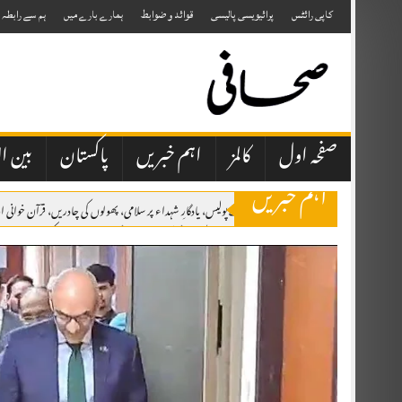
Skip
to
کاپی رائٹس
پرائیویسی پالیسی
قوائد و ضوابط
ہمارے بارے میں
ہم سے رابطہ
content
صفحہ اول
کالمز
اہم خبریں
پاکستان
بین ال
اہم خبریں
اٹک میں یومِ شہدائے پولیس، یادگارِ شہداء پر سلامی، پھولوں کی چادریں، قرآن خوان
برسلز: مسئلہ کشمیر کو عالمی سطح پر اجاگر کرتے رہیں گے، یومِ استحصال کشمیر کانفرنس 