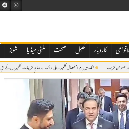
اقوامی
کاروبار
کھیل
صحت
ملٹی میڈیا
شوبز
ت
ی اور خصوصی تقریب
اٹک میں یومِ استحصال کشمیر، ریلی، واک اور دعائیہ تقریبات، کشمیریوں کے حقِ 
میں مقررین کا عزم
اے بی این کی مبینہ سگریٹ مافیا اسٹوری پر طلب کی گئی میٹنگ منسوخ
ک