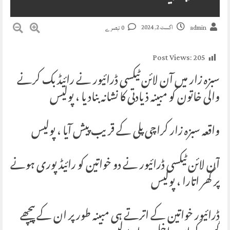
اگست 2, 2024
admin
0 تبصرے
Post Views:
205
سبزہ زار میں آن لائن ٹیکسی ڈرائیور نے رائیڈ بک کرنے
والی خاتون کو مبینہ ذیادتی کا نشانہ بنادیا ، پولیس
واقعہ سبزہ زار کراچی پلی کے قریب پیش آیا ، پولیس
آن لائن ٹیکسی ڈرائیور نے دو خواتین کو رائیڈ پوری ہونے
پر گھر اتارا ، پولیس
ڈرائیور خواتین کے اترتے ہی مبینہ طور پر ان کے پیچھے