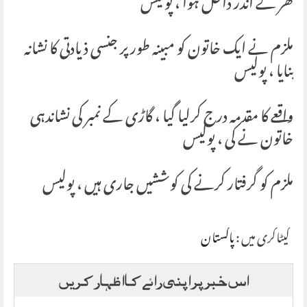
گھر کے اندر داخل ہوا ، پولیس
ملزم نے ایک خاتون کو مبینہ طور پر جنسی ذیادتی کا نشانہ
بنایا ، پولیس
واقعے کا مقدمہ درج کرلیا گیا ، گاڑی کے نمبر کی نشاندہی
خاتون نے کی ، پولیس
ملزم کو گرفتار کرنے کی کوششیں جاری ہیں ، پولیس
کیٹاگری میں :
پاکستان
اس خبر پر اپنی رائے کا اظہار کریں