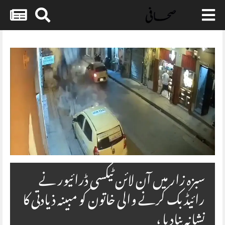
Skip
to
content
سبزہ زار میں آن لائن ٹیکسی ڈرائیور نے
رائیڈ بک کرنے والی خاتون کو مبینہ ذیادتی کا
نشانہ بنادیا ،