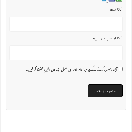
آپکا نام
*
آپکا ای میل ایڈریس
*
آئیندہ تبصرہ کرنے کے لیے میرا نام اور ای-میل ایڈریس وغیرہ محفوظ کر لیں۔