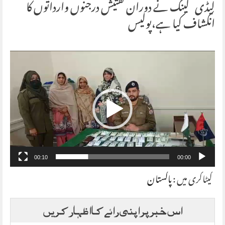
لیڈی گینگ نے دوران تفتیش درجنوں وارداتوں کا
انکشاف کیا ہے،پولیس
Video
Player
00:10
00:00
کیٹاگری میں :
پاکستان
اس خبر پر اپنی رائے کا اظہار کریں