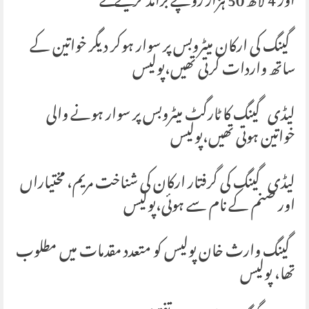
اور 4 لاکھ 50 ہزار روپے برآمد کر لیئے گئے
گینگ کی ارکان میٹروبس پر سوار ہوکر دیگر خواتین کے
ساتھ واردات کرتی تھیں،پولیس
لیڈی گینگ کا ٹارگٹ میٹروبس پر سوار ہونے والی
خواتین ہوتی تھیں،پولیس
لیڈی گینگ کی گرفتار ارکان کی شناخت مریم، مختیاراں
اور صنم کے نام سے ہوئی،پولیس
گینگ وارث خان پولیس کو متعدد مقدمات میں مطلوب
تھا، پولیس