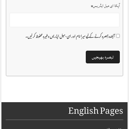
آپکا ای میل ایڈریس
*
آئیندہ تبصرہ کرنے کے لیے میرا نام اور ای-میل ایڈریس وغیرہ محفوظ کر لیں۔
English Pages