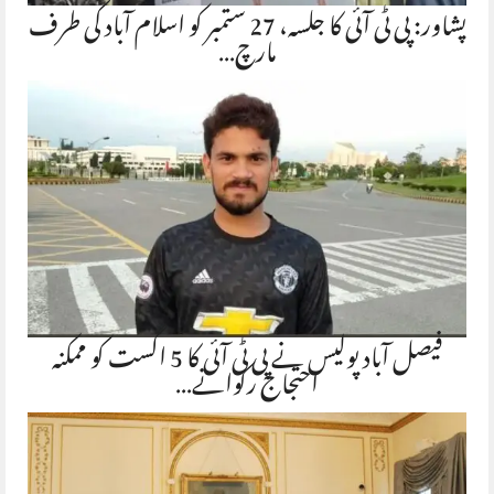
پشاور: پی ٹی آئی کا جلسہ، 27 ستمبر کو اسلام آباد کی طرف
مارچ…
فیصل آباد پولیس نے پی ٹی آئی کا 5 اگست کو ممکنہ
احتجاج رکوانے…