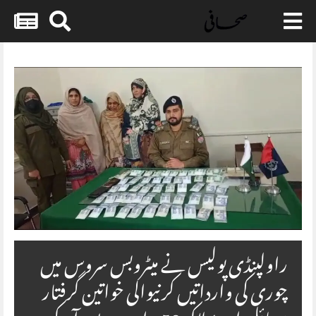
Skip
to
content
راولپنڈی پولیس نے میٹروبس سروس میں
چوری کی وارداتیں کرنیوالی خواتین گرفتار