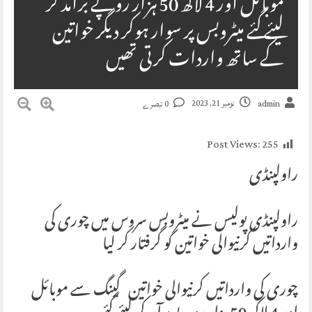
موبائل اور 4 لاکھ 50 ہزار روپے برآمد کر
لیئے گئے میٹروبس پر سوار ہوکر دیگر خواتین
کے ساتھ واردات کرتی تھیں
نومبر 21, 2023
admin
0 تبصرے
Post Views:
255
راولپنڈی
راولپنڈی پولیس نے میٹروبس سروس میں چوری کی
وارداتیں کرنیوالی خواتین کو گرفتار کر لیا
چوری کی وارداتیں کرنیوالی خواتین گینگ سے موبائل