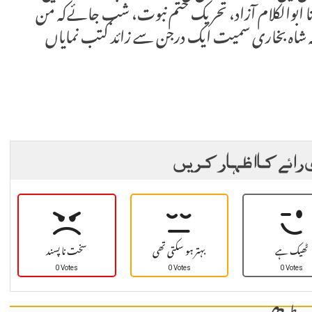
انا ابوالکلام آزاد، تحریک ختم نبوت، شب جائےکہ من
 شاہ بخاری سمیت ایک درجن سے زائد کتب نمایاں
 رائے کا اظہار کریں
ٹھیک ہے
بہتر ہو سکتی تھی
سخت نا پسند
0 Votes
0 Votes
0 Votes