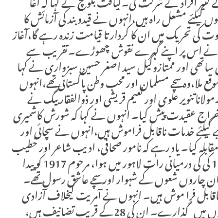
ے کثیر افراد نے شرکت کی۔لیاقت بلوچ نے کہا کہ آغا
 کیلئے مشعل راہ ہیں،انہوں نے قیدوبند کی آزمائش کا
 کی تحریک میں ان کا کردار تا قیامت زندہ رہے گا،آغاز
وں نے اس پر اپنے گہرے نقوش چھوڑے۔تقریب سے
اتھی اور ممتازوکیل سید اصغر حسین سبزواری نے کہا
ع ملا،وہ سچے مسلمان اور محب وطن پاکستانی تھے،انہوں
ولانا تنویر علوی اور نعیم قریشی اور ذوالفقار بیگ نے
 خراج عقیدت پیش کیا۔ انہوں نے کہا کہ شورش کاشمیری
یلئے خدمات ناقابل فراموش ہیں،انہوں نے سچائی اور
ابلہ کیا۔ یاد رہے کہ نامور صحافی، ادیب شاعر اور خطیب
آغا شورش کا شمیری کا انتقال 24 اور 25اکتوبر1975 کی کی درمیانی رات لاہور میں ہوا، مرحوم 1917 کو پیدا
 چاروں شعوں کے شہوار اور سچے عاشق رسول تھے۔
قابل فرا موش ہیں۔ انہوں نے آمریت کیخلاف آزادی
اظہار کیلئے اپنی زندگی کے 12سال قیدوہند کی صعبتوں میں گذارے۔ ان کی 28کے قریب تضانیف ہیں،