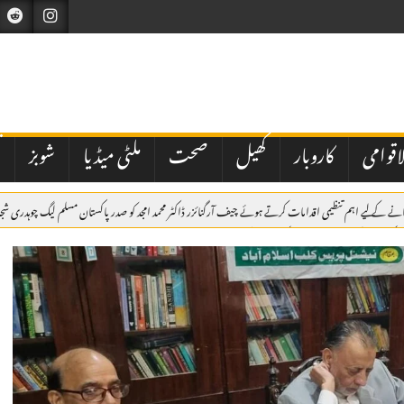
اقوامی
کاروبار
کھیل
صحت
ملٹی میڈیا
شوبز
ت
 بنانے کے لیے اہم تنظیمی اقدامات کرتے ہوئے چیف آرگنائزر ڈاکٹر محمد امجد کو صدر پاکستان مسلم لیگ چوہدری ش
اٹک میں یومِ شہدائے پولیس، یادگارِ شہداء پر سل
رادیت کی حمایت کا اعادہ
برسلز: مسئلہ کشمیر کو عالمی سطح پر اجاگر کرتے رہیں گے، یومِ استحصال کشمی