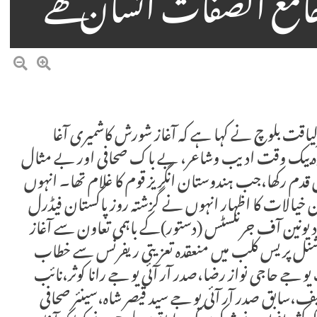
مع الصفات انسان تھے
یاقت بلوچ نے کہا ہے کہ آغاز شورش کاشمیری آغا
ہ بیک وقت ادیب وشاعر، بے باک صحافی اور بے مثال
 رکھا،جب ہندوستان انگریز قوم کا غلام تھا۔ انہوں
ن خیالات کا اظہار انہوں نے گزشتہ روز پاکستان فیڈرل
د یونین آف جرنلسٹس (دستور)کے باہمی تعاون سے آغاز
ل پریس کلب میں منعقدہ تعزیتی ریفرنس سے خطاب
 جے حاجی نواز رضا،صدر آر آئی یو جے رانا کوثر،نائب
،سابق صدر آر آئی یو جے سید قیصر شاہ،سینئر صحافی