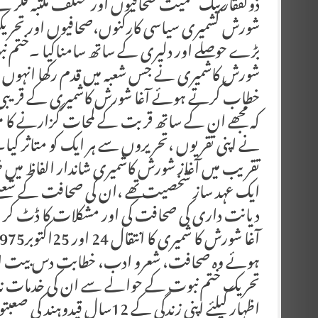
ذولفقار بیگ سمیت صحافیوں اور مختلف مکتبہ فکر ک
شورش کشمیری سیاسی کارکنوں،صحافیوں اور تحریکوں
بڑے حوصلے اور دلیری کے ساتھ سامناکیا ۔ختم نبوت
شورش کاشمیری نے جس شعبہ میں قدم رکھا انہ
خطاب کرتے ہوئے آغا شورش کاشمیری کے قریبی س
کہ مجھے ان کے ساتھ قربت کے لمحات گزارنے کا موق
نے اپنی تقریوں ،تحریروں سے ہر ایک کو متاثر کیا۔م
تقریب میں آغاز شورش کاشمیری شاندار الفاظ میں
ایک عہد ساز شخصیت تھے ،ان کی صحافت کے شعبے ک
دیانت داری کی صحافت کی اور مشکلات کا ڈٹ کر مق
ہوئے وہ صحافت، شعرو ادب، خطابت دس بیت ان
تحریک ختم نبوت کے حوالے سے ان کی خدمات نا