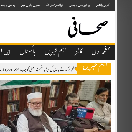
Skip
to
کاپی رائٹس
پرائیویسی پالیسی
قوائد و ضوابط
ہمارے بارے میں
ہم سے رابطہ
content
صفحہ اول
کالمز
اہم خبریں
پاکستان
بین ال
اہم خبریں
اسلام آباد: پاکستان مسلم لیگ نے پارٹی کی میڈیا حکمتِ عملی کو جدید، مؤثر اور مربوط
قراقرم سرچ آپریشن: پاکستان آرمی ایوی ایشن نے 7 غیر ملکی کوہ پیماؤں کی میتیں اور امریکی خاتون کی جزوی باقیات اسکردو منتقل کر دیں
اٹک میں یومِ استحصال کشمیر، ریلی، واک اور دعائیہ تقریبات، کشمیریوں کے حقِ خودا