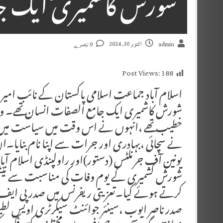
شورش کاشمیری ایک جا
اکتوبر 30, 2024
admin
0 تبصرے
Post Views:
188
اسلام آباد جماعت اسلامی پاکستان کے نائب امیرل
شورش کاشمیری ایک جامع الصفات انسان تھے۔ و
خطیب تھے ،انہوں نے اس وقت میں سیاست میں قدم
نے سچائی ،بہادری اور جرات سے اپنا نام بنایا۔ا
یونین آف جرنلٹس (دستور)اور راولپنڈی اسلام آبا
شورش کشمیری کے یوم وفات کی مناسبت سے نیشن
کرتے ہوئے کیا۔تعزیتی ریفرنس میں صدر پی ایف یو
صدر ناصر ایوب ،سینئر جوائنٹ سیکرٹری اویس لطیف