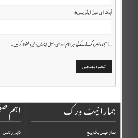
آپکا ای میل ایڈریس
*
آئیندہ تبصرہ کرنے کے لیے میرا نام اور ای-میل ایڈریس وغیرہ محفوظ کر لیں۔
ہمارا نیٹ ورک
اہم ص
ہمارا فیس بک پیج
کاپی رائٹس