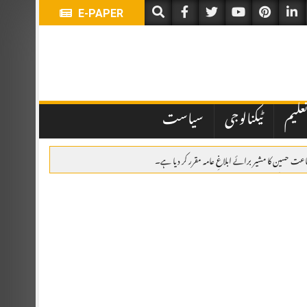
E-PAPER
علیم
ٹیکنالوجی
سیاست
جاعت حسین کا مشیر برائے ابلاغِ عامہ مقرر کر دیا ہے۔
امی، پھولوں کی چادریں، قرآن خوانی اور خصوصی تقریب
ر کانفرنس میں مقررین کا عزم