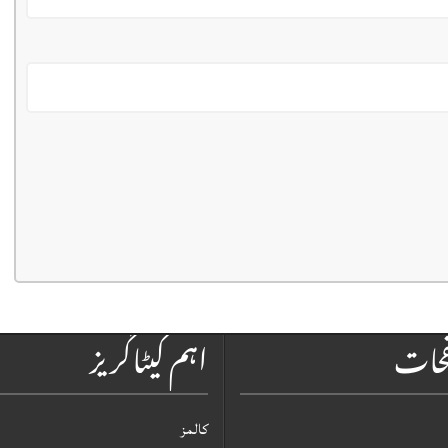
فحات
اہم کیٹاگریز
کالمز