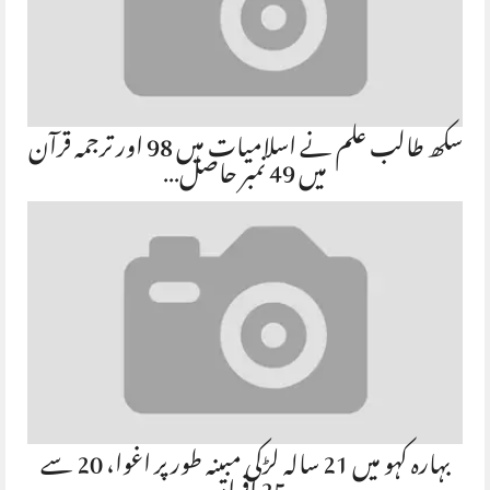
سکھ طالب علم نے اسلامیات میں 98 اور ترجمہ قرآن
میں 49 نمبر حاصل…
بہارہ کہو میں 21 سالہ لڑکی مبینہ طور پر اغوا، 20 سے