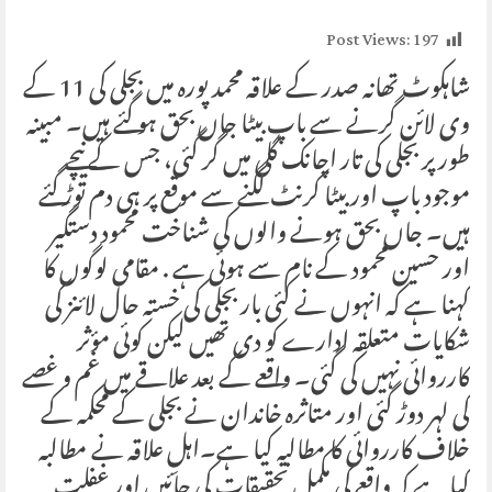
Post Views:
197
شاہکوٹ تھانہ صدر کے علاقہ محمد پورہ میں بجلی کی 11 کے
وی لائن گرنے سے باپ بیٹا جاں بحق ہو گئے ہیں۔ مبینہ
طور پر بجلی کی تار اچانک گلی میں گر گئی، جس کے نیچے
موجود باپ اور بیٹا کرنٹ لگنے سے موقع پر ہی دم توڑ گئے
ہیں۔ جاں بحق ہونے والوں کی شناخت محمود دستگیر
اور حسین محمود کے نام سے ہوئی ہے . مقامی لوگوں کا
کہنا ہے کہ انہوں نے کئی بار بجلی کی خستہ حال لائنز کی
شکایات متعلقہ ادارے کو دی تھیں لیکن کوئی مؤثر
کارروائی نہیں کی گئی۔ واقعے کے بعد علاقے میں غم و غصے
کی لہر دوڑ گئی اور متاثرہ خاندان نے بجلی کے محکمہ کے
خلاف کارروائی کا مطالبہ کیا ہے۔اہلِ علاقہ نے مطالبہ
کیا ہے کہ واقعے کی مکمل تحقیقات کی جائیں اور غفلت