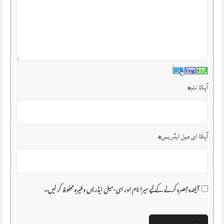
آپکا نام
*
آپکا ای میل ایڈریس
*
آئیندہ تبصرہ کرنے کے لیے میرا نام اور ای-میل ایڈریس وغیرہ محفوظ کر لیں۔