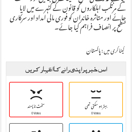
کے مرتکب اہلکاروں کو قانون کے کٹہرے میں لایا
جائے اور متاثرہ خاندان کو فوری مالی امداد اور سرکاری
سطح پر انصاف فراہم کیا جائے۔
کیٹاگری میں :
پاکستان
اس خبر پر اپنی رائے کا اظہار کریں
بہتر ہو سکتی تھی
سخت نا پسند
0 Votes
0 Votes