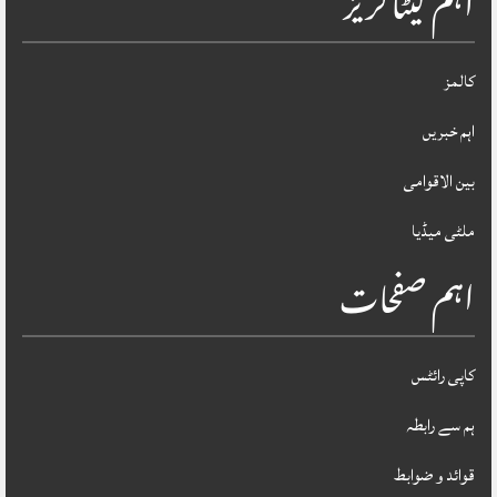
اہم کیٹاگریز
کالمز
اہم خبریں
بین الاقوامی
ملٹی میڈیا
اہم صفحات
کاپی رائٹس
ہم سے رابطہ
قوائد و ضوابط