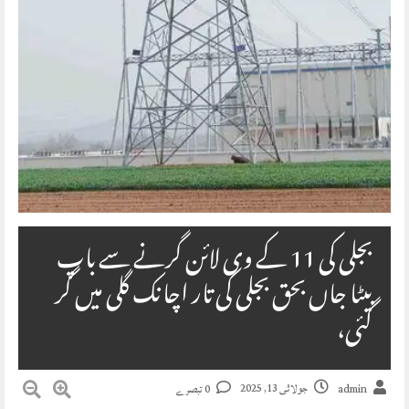
بجلی کی 11 کے وی لائن گرنے سے باپ
بیٹا جاں بحق بجلی کی تار اچانک گلی میں گر
گئی،
جولائی 13, 2025
admin
0 تبصرے