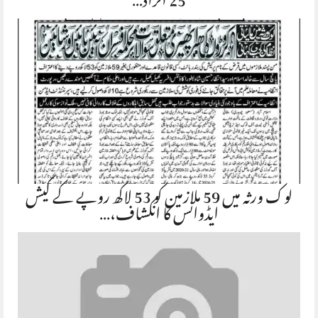
25 افراد…
لوک ورثہ میں 59 ملازمین کو 53 لاکھ روپے کے کیش
ایڈوانس کا انکشاف،…