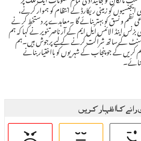
منٹ مالکان کو جائیداد کی تمام معلومات ایک کلک پر
یجنسیوں کو زمینی ریکارڈ کے انتظام کو ہموار کرنے،
 نظم و نسق کو بہتر بنائے گا ۔معاہدے پر دستخط کر نے
نس اینڈ الائنس ایل ایم کے آر ناصر تنویر نے کہا کہ ہم
انسمنٹ کے ساتھ شراکت کرنے کے لیے پرجوش ہیں۔ہم
ہم کریں گے جو پنجاب کے شہریوں کو بااختیار بنانے
 بنائے۔
 رائے کا اظہار کریں