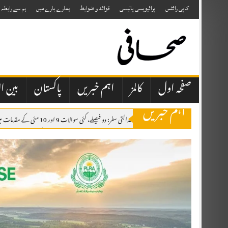
Skip
to
کاپی رائٹس
پرائیویسی پالیسی
قوائد و ضوابط
ہمارے بارے میں
ہم سے رابطہ
content
صفحہ اول
کالمز
اہم خبریں
پاکستان
بین ال
اہم خبریں
جسٹس مسرت ہلالی کا عدالتی سفر: دو فیصلے، کئی سوالات 9 اور 10 مئی کے مقدمات میں ملٹری کورٹس کی بحالی کی اجازت دی، تاہم حکومت کو پابند کیا کہ ملٹری کورٹس سے سزا پانے والے افراد کو 45 دن کے اندر ہائی کورٹ میں آزادانہ اپیل کا حق دیا جائے۔
راجہ فاروق حیدر کی چناری، چکوٹھی آمد، شاندار استقبال، اظہارِ تشکر ریلی
ال
پیٹرول اور ڈیزل کی قیمتوں میں کمی کا فیصلہ، نوٹیفکیشن جاری