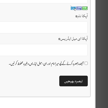
آپکا نام
*
آپکا ای میل ایڈریس
*
آئیندہ تبصرہ کرنے کے لیے میرا نام اور ای-میل ایڈریس وغیرہ محفوظ کر لیں۔