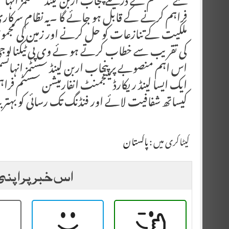
نئے سسٹم کے ذریعے پنجاب اربن لینڈ سسٹمز انہانس
فراہم کرنے کے قابل ہو جائے گا ۔یہ نظام سرکاری ا
ملکیت کے تنازعات کو حل کرنے اور زمین کی مجموعی
کی تقریب سے خطاب کرتے ہو ئے وی پی ٹیکنالوجی بز
اس اہم منصوبے پر پنجاب اربن لینڈ سسٹمز انہ
ایک ایسا لینڈ ریکارڈ مینجمنٹ انفارمیشن سسٹم فرا
کیساتھ شفافیت لائے اور فنڈنگ تک رسائی کو بہتر
کیٹاگری میں :
پاکستان
اس خبر پر اپنی