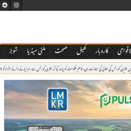
اقوامی
کاروبار
کھیل
صحت
ملٹی میڈیا
شوبز
ت
یکشن کمیشن نے شاہد خاقان عباسی کی جماعت عوام پاکستان کو ڈی لسٹ کردیا
مکہ مشترکہ دفاعی مع