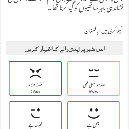
نشاندہی باہر ساتھیوں کو کیا کرتا تھا۔
کیٹاگری میں :
پاکستان
اس خبر پر اپنی رائے کا اظہار کریں
بہتر ہو سکتی تھی
سخت نا پسند
0 Votes
0 Votes
اچھی ہے
ٹھیک ہے