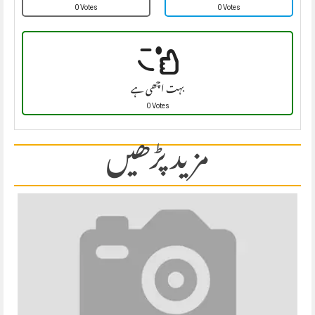
0 Votes
0 Votes
بہت اچھی ہے
0 Votes
مزید پڑھیں