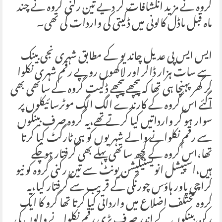
گروہ نے مزید انکشافات کر دیے تین رکنی گروہ نے چند
ماہ قبل ماڈل کالونی میں ڈکیتی کی واردات کی تھی۔
ایس ایس پی عدیل چاندیو کے مطابق شہری نجی بینک
سے سات ہزار ڈالر اور لاکھوں روپے رقم شہری نکلوا
کر گھر پہنچا ہی تھا کہ پیچھے پیچھے ڈکیت گروہ کے ساتھی بھی
آگئے اس گروہ کے کارندے الگ الگ موٹرسائیکلوں پر
سوار ہو کر وارداتیں کیا کرتے تھے،یہ گروہ صرف بینکوں
سے رقم نکلوانے والے شہریوں کو ہی ٹارگٹ کیا کرتا
تھا،اس گروہ کے کچھ ساتھی پہلے بھی گرفتار ہو چکے
ہیں،اسپیشل انویسٹیگیشن یونٹ سے تین رکنی گروہ کو نیو
کراچی پاور ہاؤس چورنگی کے قریب سے گرفتار کیا،یہ
گروہ مختلف اضلاع میں وارداتی کیا کرتا تھا گرو کا ایک
رکن بینکوں کے اندر صرف بڑی رقم نکلوانے والوں کی