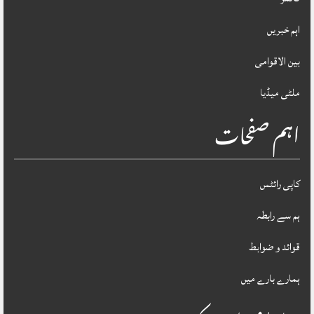
اہم خبریں
بین الاقوامی
ملٹی میڈیا
اہم صفحات
کاپی رائٹس
ہم سے رابطہ
قوائد و ضوابط
ہمارے بارے میں