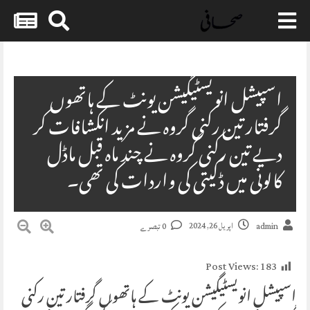
Skip
to
content
اسپیشل انویسٹیگیشن یونٹ کے ہاتھوں
گرفتار تین رکنی گروہ نے مزید انکشافات کر
دیے تین رکنی گروہ نے چند ماہ قبل ماڈل
کالونی میں ڈکیتی کی واردات کی تھی۔
اپریل 26, 2024
admin
0 تبصرے
Post Views:
183
اسپیشل انویسٹیگیشن یونٹ کے ہاتھوں گرفتار تین رکنی