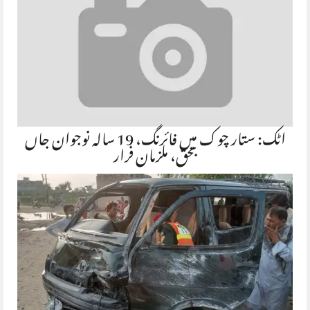
اٹک: ستار چوک میں فائرنگ، 19 سالہ نوجوان جاں
بحق، ملزمان فرار