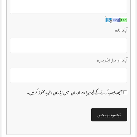
آپکا نام
*
آپکا ای میل ایڈریس
*
آئیندہ تبصرہ کرنے کے لیے میرا نام اور ای-میل ایڈریس وغیرہ محفوظ کر لیں۔