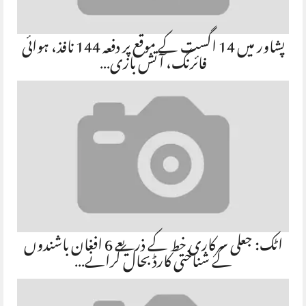
پشاور میں 14 اگست کے موقع پر دفعہ 144 نافذ، ہوائی
فائرنگ، آتش بازی…
اٹک: جعلی سرکاری خط کے ذریعے 6 افغان باشندوں
کے شناختی کارڈ بحال کرانے…