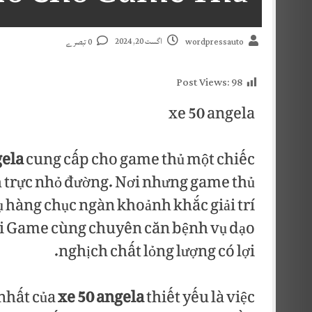
اگست 20, 2024
0 تبصرے
wordpressauto
Post Views:
98
xe 50 angela
gela
cung cấp cho game thủ một chiếc
h trực nhỏ đường. Nơi nhưng game thủ
 hàng chục ngàn khoảnh khắc giải trí
i Game cùng chuyên căn bệnh vụ dạo
nghịch chất lỏng lượng có lợi.
nhất của
xe 50 angela
thiết yếu là việc