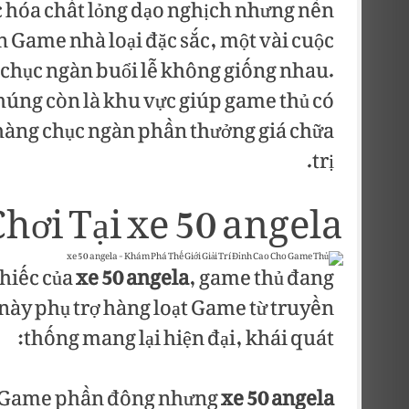
c hóa chất lỏng dạo nghịch nhưng nền
 Game nhà loại đặc sắc, một vài cuộc
 chục ngàn buổi lễ không giống nhau.
húng còn là khu vực giúp game thủ có
hàng chục ngàn phần thưởng giá chữa
trị.
hơi Tại xe 50 angela
chiếc của
xe 50 angela
, game thủ đang
này phụ trợ hàng loạt Game từ truyền
thống mang lại hiện đại, khái quát:
ếc Game phần đông nhưng
xe 50 angela