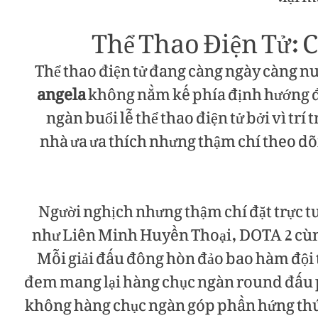
Thể Thao Điện Tử: 
Thể thao điện tử đang càng ngày càng 
angela
không nằm kế phía định hướng đó
ngàn buổi lễ thể thao điện tử bởi vì trí
nhà ưa ưa thích nhưng thậm chí theo dõ
Người nghịch nhưng thậm chí đặt trực t
như Liên Minh Huyền Thoại, DOTA 2 cùn
Mỗi giải đấu đông hòn đảo bao hàm đội tu
đem mang lại hàng chục ngàn round đấu 
không hàng chục ngàn góp phần hứng th