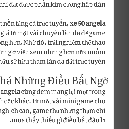
chí đạt được phần kim cương hấp dẫn.
 nền tảng cá trực tuyến,
xe 50 angela
giá từ một vài chuyên làn da để game
ọng hơn. Nhờ đó, trải nghiệm thể thao
ngưng ở việc xem nhưng hơn nữa nuốm
ữu sở hữu tham làn da đặt trực tuyến.
Phá Những Điều Bất Ngờ
 angela
cũng đem mang lại một trong
hoặc khác. Từ một vài mini game cho
nghịch cao, game thủ nhưng thậm chí
mua thấy thiếu gì điều bắt đầu lạ.