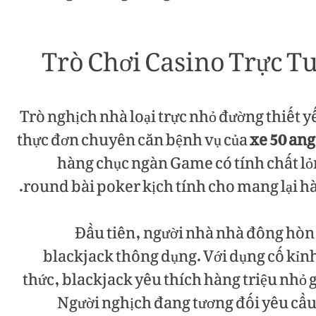
Trò Chơi Casino Trực 
Trò nghịch nhà loại trực nhỏ đường thiết 
thực đơn chuyên căn bệnh vụ của
xe 50 ang
hàng chục ngàn Game có tính chất lỏ
round bài poker kịch tính cho mang lại h
Đầu tiên, người nhà nhà đông hòn
blackjack thông dụng. Với dụng cố kỉn
thức, blackjack yêu thích hàng triệu nhỏ g
Người nghịch đang tương đối yêu cầu