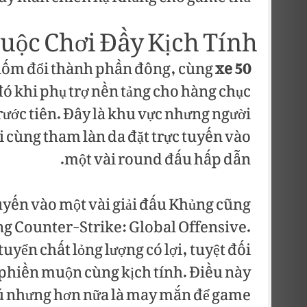
Cuộc Chơi Đầy Kịch Tính
nuốm đổi thành phần đông, cùng
xe 50
 khi phụ trợ nền tảng cho hàng chục
 trước tiên. Đây là khu vực nhưng người
i cùng tham làn da đặt trực tuyến vào
một vài round đấu hấp dẫn.
uyến vào một vài giải đấu Khủng cũng
g Counter-Strike: Global Offensive.
yển chất lỏng lượng có lợi, tuyệt đối
phiền muộn cùng kịch tính. Điều này
ú nhưng hơn nữa là may mắn để game