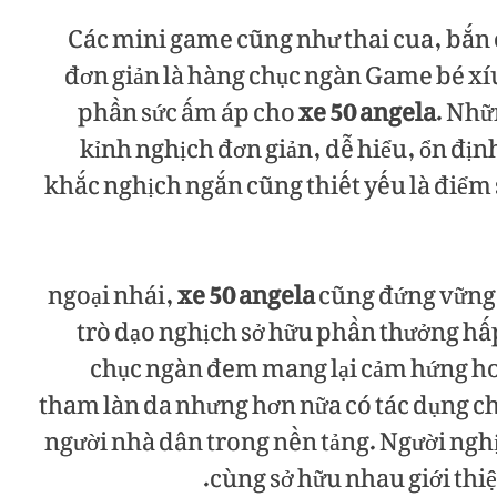
Các mini game cũng như thai cua, bắn 
đơn giản là hàng chục ngàn Game bé x
phần sức ấm áp cho
xe 50 angela
. Nhữ
kỉnh nghịch đơn giản, dễ hiểu, ổn định 
khắc nghịch ngắn cũng thiết yếu là điểm
ngoại nhái,
xe 50 angela
cũng đứng vững 
trò dạo nghịch sở hữu phần thưởng hấ
chục ngàn đem mang lại cảm hứng hoả
tham làn da nhưng hơn nữa có tác dụng ch
người nhà dân trong nền tảng. Người nghị
cùng sở hữu nhau giới thi