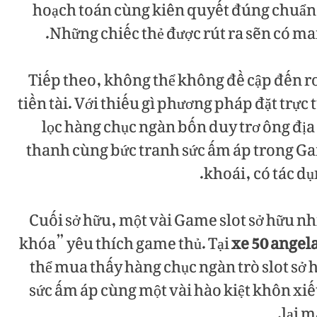
hoạch toán cùng kiên quyết đúng chuẩn 
Những chiếc thẻ được rút ra sẽn có ma
Tiếp theo, không thể không đề cập đến r
tiền tài. Với thiếu gì phương pháp đặt trự
lọc hàng chục ngàn bốn duy trơ ông địa
thanh cùng bức tranh sức ấm áp trong Ga
khoái, có tác dụ
Cuối sở hữu, một vài Game slot sở hữu nhi
khóa” yêu thích game thủ. Tại
xe 50 angel
thể mua thấy hàng chục ngàn trò slot sở
sức ấm áp cùng một vài hào kiệt khôn x
lại 