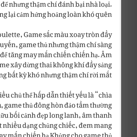
để nhưng thậm chí đánh bại nhà loại.
ng lại cảm hứng hoảng loàn khó quên.
oulette, Game sắc màu xoay tròn đầy
c tuyến, game thủ nhưng thậm chí sàng
 để tăng may mắn chiến chiến hạ. Âm
me xây dừng thai không khí đầy sảng
ng bất kỳ khó nhưng thậm chí rời mắt.
ều chủ thể hấp dẫn thiết yếu là “chìa
a
, game thủ đông hòn đảo tầm thường
 hữu bối cảnh đẹp long lanh, âm thanh
iết nhiều dạng chủng chiếc, đem mang
may mắn chiến hạ Khủng cho game thủ.