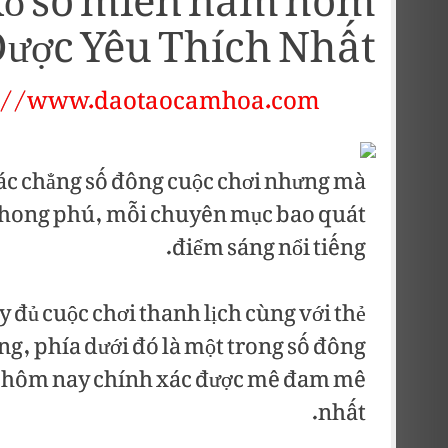
 xổ số miền nam hôm
Được Yêu Thích Nhất
s://www.daotaocamhoa.com
ác chẳng số đông cuộc chơi nhưng mà
hong phú, mỗi chuyên mục bao quát
điểm sáng nổi tiếng.
 đủ cuộc chơi thanh lịch cùng với thẻ
ng, phía dưới đó là một trong số đông
m hôm nay chính xác được mê đam mê
nhất.