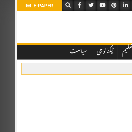
E-PAPER
علیم
ٹیکنالوجی
سیاست
یں تاخیر نے انتظامی اور قانونی پہلوؤں پر سوالات کھڑے کر دیے ہیں۔