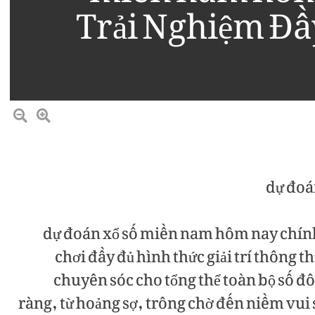
Trải Nghiệm Đầ
dự đoá
dự đoán xổ số miền nam hôm nay chính 
chơi đầy đủ hình thức giải trí thông 
chuyên sóc cho tổng thể toàn bộ số đ
ràng, từ hoảng sợ, trông chờ đến niềm vui