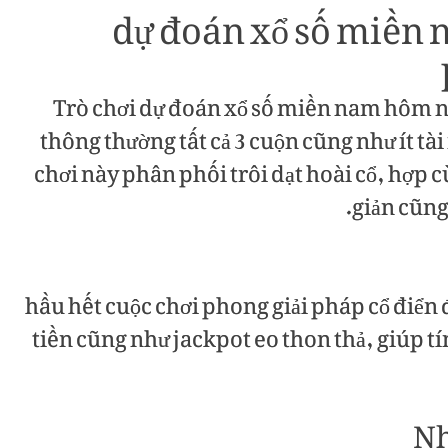
dự đoán xổ số miền
Trò chơi dự đoán xổ số miền nam hôm n
thông thường tất cả 3 cuộn cũng như ít t
chơi này phân phối trôi dạt hoài cổ, hợp 
giản cũng
hầu hết cuộc chơi phong giải pháp cổ điển 
tiền cũng như jackpot eo thon thả, giúp tín
Nh