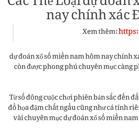
Các Thể Loại dự đoán
nay chính xác 
http
Xem thêm:
dự đoán xổ số miền nam hôm nay chính x
còn được phong phú chuyên mục càng p
Từ số đông cuộc chơi phiên bản sắc đến đầy
đồ họa đậm chất ngầu cũng như cá tính riê
vài chuyên mục dự đoán xổ số miền na