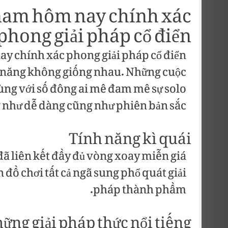
 nam hôm nay chính xác
phong giải pháp cổ điển
ay chính xác phong giải pháp cổ điển
ài năng không giống nhau. Những cuộc
cùng với số đông ai mê đam mê sự solo
 như dễ dàng cũng như phiên bản sắc.
Tính năng kì quái
đã liên kết đầy đủ vòng xoay miễn giá
 đồ chơi tất cả ngã sung phổ quát giải
pháp thành phầm.
ững giải pháp thức nổi tiếng