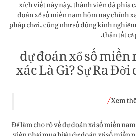
xích viết này này, thành viên đã phía c
đoán xổ số miền nam hôm nay chính xác,
pháp chơi, cũng như số đông kinh nghiệm
thân tất cả
dự đoán xổ số miền
xác Là Gì? Sự Ra Đời
Xem th
Để làm cho rõ về dự đoán xổ số miền nam
viên phải mua hiểu dự đoán xổ số miền 