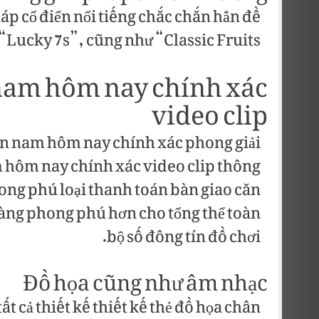
háp cổ điển nổi tiếng chắc chắn hẳn đề
Lucky 7s”, cũng như “Classic Fruits”.
 nam hôm nay chính xác
video clip
ền nam hôm nay chính xác phong giải
m hôm nay chính xác video clip thông
hong phú loại thanh toán bàn giao căn
àng phong phú hơn cho tổng thể toàn
bộ số đông tín đồ chơi.
Đồ họa cũng như âm nhạc
ất cả thiết kế thiết kế thẻ đồ họa chân