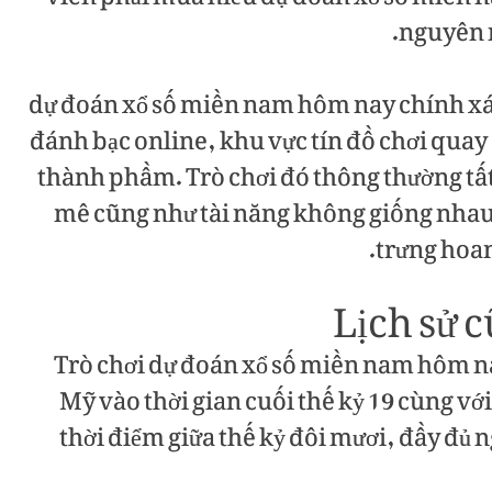
nguyên n
dự đoán xổ số miền nam hôm nay chính xác
đánh bạc online, khu vực tín đồ chơi quay 
thành phầm. Trò chơi đó thông thường tất
mê cũng như tài năng không giống nhau,
trưng hoan
Lịch sử c
Trò chơi dự đoán xổ số miền nam hôm nay
Mỹ vào thời gian cuối thế kỷ 19 cùng vớ
thời điểm giữa thế kỷ đôi mươi, đầy đủ 