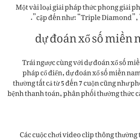
Một vài loại giải pháp thức phong giải p
cập đến như: “Triple Diamond”, “
dự đoán xổ số miền
Trái ngược cùng với dự đoán xổ số mi
pháp cổ điển, dự đoán xổ số miền na
thường tất cả từ 5 đến 7 cuộn cũng như p
bệnh thanh toán, phân phối thưởng thức c
Các cuộc chơi video clip thông thường t