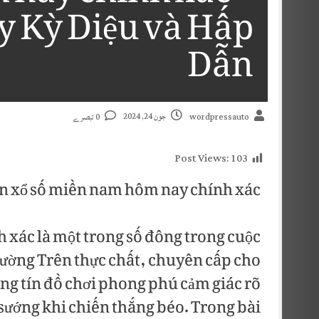
y Kỳ Diệu và Hấp
Dẫn
جون 24, 2024
0 تبصرے
wordpressauto
Post Views:
103
n xổ số miền nam hôm nay chính xác
xác là một trong số đông trong cuộc
thường Trên thực chất, chuyên cấp cho
ông tín đồ chơi phong phú cảm giác rõ
 sướng khi chiến thắng béo. Trong bài