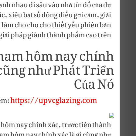
ạnh nhau đi sâu vào nhỏ tín đồ của dự
 xiêu bạt số đông điều gợi cảm, giải
 làm cho cho cho thiết yếu phiên bản
 giải pháp giành thành phầm cao trên.
 nam hôm nay chính
 cũng như Phát Triển
Của Nó
https://upvcglazing.com/
êm:
 hôm nay chính xác, trước tiên thành
nam hôm nay chính xác là gì cũng như