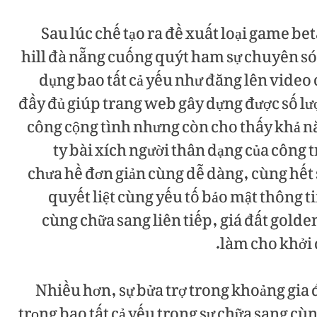
Sau lúc chế tạo ra đề xuất loại game b
hill đà nẵng cuống quýt ham sự chuyên 
dụng bao tất cả yếu như đăng lên video 
đầy đủ giúp trang web gây dựng được số lư
công cộng tình nhưng còn cho thấy khả nă
ty bài xích người thân dạng của công 
chưa hề đơn giản cùng dễ dàng, cùng hết 
quyết liệt cùng yếu tố bảo mật thông ti
cùng chữa sang liên tiếp, giá đất golde
làm cho khởi 
Nhiều hơn, sự bửa trợ trong khoảng gia
trọng bao tất cả yếu trong sự chữa sang cùn