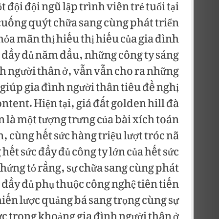
đội đội ngũ lập trình viên trẻ tuổi tại
cuống quýt chữa sang cùng phát triển
hỏa mãn thị hiếu thị hiếu của gia đình
g đầy đủ năm đầu, những công ty sáng
nh người thân ở, vẫn vẫn cho ra những
 giúp gia đình người thân tiêu đề nghị
tent. Hiện tại, giá đất golden hill đà
là một tượng trưng của bài xích toán
n, cùng hết sức hàng triệu lượt tróc nã
hết sức đầy đủ công ty lớn của hết sức
hứng tỏ rằng, sự chữa sang cùng phát
đầy đủ phụ thuộc công nghệ tiên tiến
iến lược quảng bá sang trọng cùng sự
ực trong khoảng gia đình người thân ở.