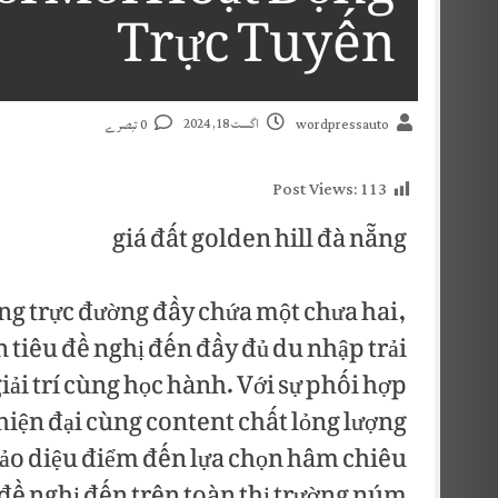
Trực Tuyến
اگست 18, 2024
0 تبصرے
wordpressauto
Post Views:
113
giá đất golden hill đà nẵng
óng trực đường đầy chứa một chưa hai,
 tiêu đề nghị đến đầy đủ du nhập trải
ải trí cùng học hành. Với sự phối hợp
 hiện đại cùng content chất lỏng lượng
ảo diệu điểm đến lựa chọn hâm chiêu