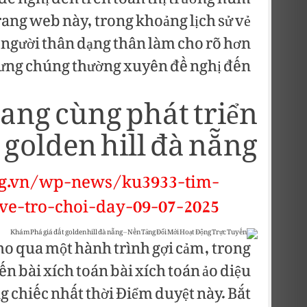
 đề nghị đến trên toàn thị trường núm
trang web này, trong khoảng lịch sử vẻ
 người thân dạng thân làm cho rõ hơn
hưng chúng thường xuyên đề nghị đến.
sang cùng phát triển
t golden hill đà nẵng
rg.vn/wp-news/ku3933-tim-
ve-tro-choi-day-09-07-2025
cho qua một hành trình gợi cảm, trong
ến bài xích toán bài xích toán ảo diệu
 chiếc nhất thời Điểm duyệt này. Bắt